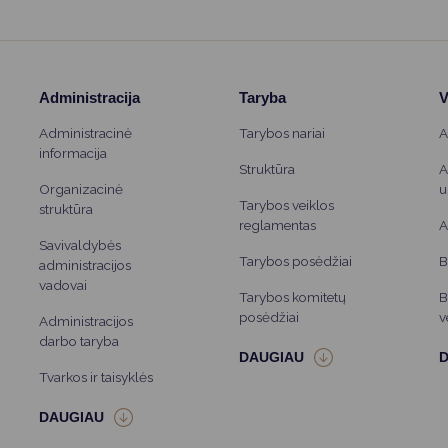
Administracija
Taryba
V
Administracinė
Tarybos nariai
A
informacija
Struktūra
A
Organizacinė
u
Tarybos veiklos
struktūra
reglamentas
A
Savivaldybės
Tarybos posėdžiai
B
administracijos
vadovai
Tarybos komitetų
B
posėdžiai
v
Administracijos
darbo taryba
Tvarkos ir taisyklės