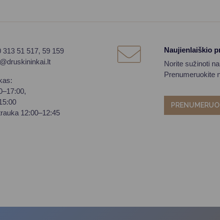
Naujienlaiškio 
0 313 51 517, 59 159
o@druskininkai.lt
Norite sužinoti n
Prenumeruokite na
kas:
00–17:00,
–15:00
PRENUMERUO
trauka 12:00–12:45