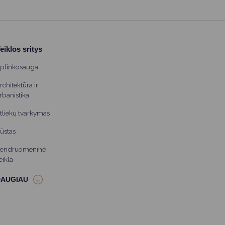
eiklos sritys
plinkosauga
rchitektūra ir
rbanistika
tliekų tvarkymas
ūstas
endruomeninė
eikla