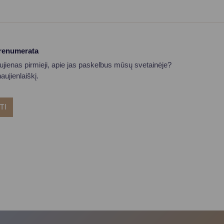
prenumerata
aujienas pirmieji, apie jas paskelbus mūsų svetainėje?
ujienlaiškį.
TI