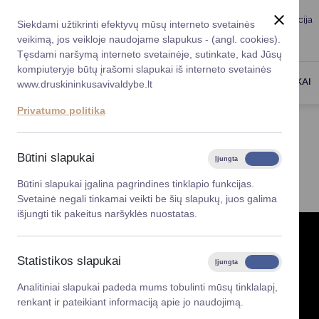
Taryba
Meras
Administracija
Siekdami užtikrinti efektyvų mūsų interneto svetainės
Karjera
DUK
veikimą, jos veikloje naudojame slapukus - (angl. cookies).
Registruokitės priėmi
Administracin
Tęsdami naršymą interneto svetainėje, sutinkate, kad Jūsų
kompiuteryje būtų įrašomi slapukai iš interneto svetainės
Darbotvarkė
Savivaldybės 
PASLAUGOS
DRUSKININKAI
www.druskininkusavivaldybe.lt
vadovai
Kontaktai
Privatumo politika
Planavimo do
Titulinis
Meras
Gestų kalba
Vicemerai
Korupcijos pre
Būtini slapukai
Įjungta
Išjungta
GESTŲ KALBA
Mero patarėja
Viešieji pirkim
Būtini slapukai įgalina pagrindines tinklapio funkcijas.
Svetainė negali tinkamai veikti be šių slapukų, juos galima
Lygios galim
išjungti tik pakeitus naršyklės nuostatas.
Savivaldybės
projektai
Statistikos slapukai
Įjungta
Išjungta
Finansų valdym
Analitiniai slapukai padeda mums tobulinti mūsų tinklalapį,
renkant ir pateikiant informaciją apie jo naudojimą.
Organizacinė 