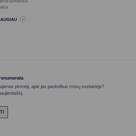
endruomeninė
eikla
prenumerata
aujienas pirmieji, apie jas paskelbus mūsų svetainėje?
ujienlaiškį.
TI