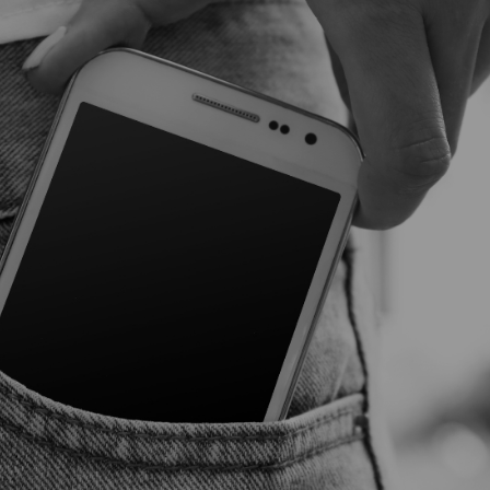
Vartotojų teisių apsauga
Pranešėjų apsauga
Asmens duomenų apsauga