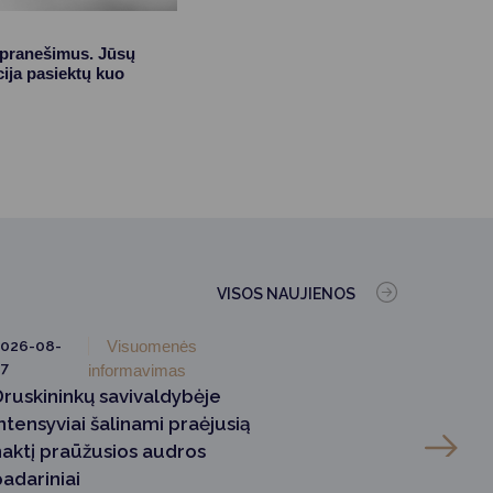
o pranešimus. Jūsų
cija pasiektų kuo
VISOS NAUJIENOS
026-08-
Visuomenės
7
informavimas
Druskininkų savivaldybėje
ntensyviai šalinami praėjusią
naktį praūžusios audros
padariniai