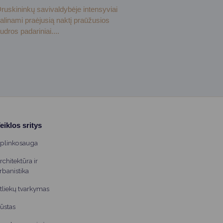
ruskininkų savivaldybėje intensyviai
alinami praėjusią naktį praūžusios
udros padariniai....
eiklos sritys
plinkosauga
rchitektūra ir
rbanistika
tliekų tvarkymas
ūstas