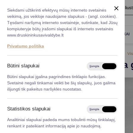
A
Šriftas:
A
A
Fonas:
Baltas
Juoda
Ilius
Taryba
Meras
Administracija
Siekdami užtikrinti efektyvų mūsų interneto svetainės
Karjera
DUK
veikimą, jos veikloje naudojame slapukus - (angl. cookies).
*}
Registruokitės priėmi
Administracin
Tęsdami naršymą interneto svetainėje, sutinkate, kad Jūsų
kompiuteryje būtų įrašomi slapukai iš interneto svetainės
Titulinis
Naujienos
Apklausa gyventojams dėl per
Darbotvarkė
Savivaldybės 
PASLAUGOS
DRUSKININKAI
www.druskininkusavivaldybe.lt
vadovai
Kontaktai
Privatumo politika
Planavimo do
2025-10-07
Vi
Vicemerai
Apklausa 
Korupcijos pre
Būtini slapukai
Įjungta
Išjungta
Mero patarėja
Viešieji pirkim
Būtini slapukai įgalina pagrindines tinklapio funkcijas.
Svetainė negali tinkamai veikti be šių slapukų, juos galima
Lygios galim
išjungti tik pakeitus naršyklės nuostatas.
Savivaldybės
projektai
Statistikos slapukai
Įjungta
Išjungta
Finansų valdym
Analitiniai slapukai padeda mums tobulinti mūsų tinklalapį,
renkant ir pateikiant informaciją apie jo naudojimą.
Organizacinė 