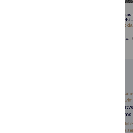
Kviečiame skirti kelia
nuomonė labai svarbi – 
daugiau žmonių.
Apklau
Dalintis soc. tinkluose:
SUSIJUSIOS NAUJIENOS
2026-07-
Visuom
07
informavi
Informacija nesutv
sklypų savininkams
Druskininkų savivaldyb
administracija dėkoja ž