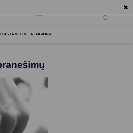
✖
EN
Ieškoti...
EGISTRACIJA
RENGINIAI
pranešimų