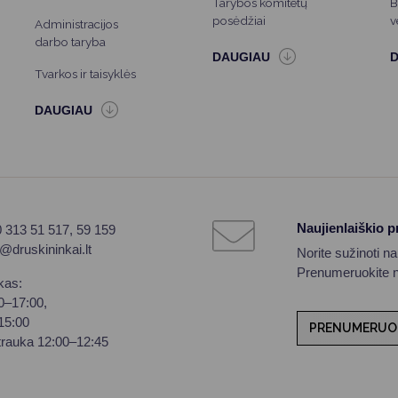
Tarybos komitetų
B
posėdžiai
v
Administracijos
darbo taryba
Tvarkos ir taisyklės
Naujienlaiškio 
0 313 51 517, 59 159
o@druskininkai.lt
Norite sužinoti n
Prenumeruokite na
kas:
00–17:00,
–15:00
PRENUMERUO
trauka 12:00–12:45