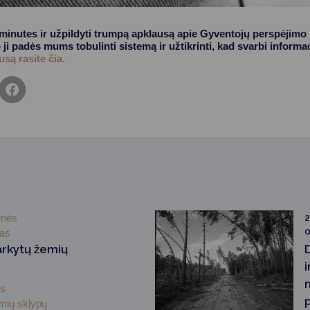
s minutes ir užpildyti trumpą apklausą apie Gyventojų perspėjim
ji padės mums tobulinti sistemą ir užtikrinti, kad svarbi informa
są rasite čia.
enės
2
0
mas
arkytų žemių
i
ės
emių sklypų