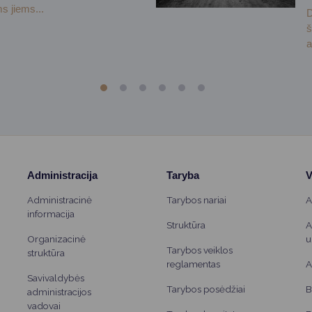
s jiems...
D
š
a
Administracija
Taryba
V
Administracinė
Tarybos nariai
A
informacija
Struktūra
A
Organizacinė
u
Tarybos veiklos
struktūra
reglamentas
A
Savivaldybės
Tarybos posėdžiai
B
administracijos
vadovai