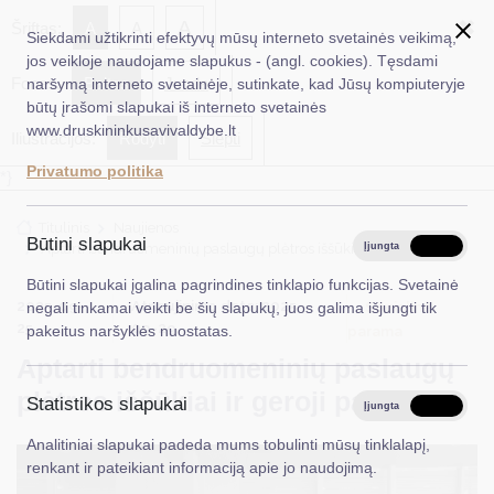
✖
A
Šriftas:
A
A
Siekdami užtikrinti efektyvų mūsų interneto svetainės veikimą,
jos veikloje naudojame slapukus - (angl. cookies). Tęsdami
Fonas:
Baltas
Juoda
naršymą interneto svetainėje, sutinkate, kad Jūsų kompiuteryje
EN
Ieškoti...
būtų įrašomi slapukai iš interneto svetainės
www.druskininkusavivaldybe.lt
Iliustracijos:
Rodyti
Slėpti
Taryba
Privatumo politika
*}
Meras
Titulinis
Naujienos
Administracija
Būtini slapukai
Aptarti bendruomeninių paslaugų plėtros iššūkiai ir geroji patirtis
Įjungta
Išjungta
Veiklos sritys
Būtini slapukai įgalina pagrindines tinklapio funkcijas. Svetainė
2025-09-
Atnaujinimo data: 2025-
Socialinė
negali tinkamai veikti be šių slapukų, juos galima išjungti tik
Teisinė informacija
25
09-29
parama
pakeitus naršyklės nuostatas.
Aptarti bendruomeninių paslaugų
Struktūra ir kontaktinė informacija
plėtros iššūkiai ir geroji patirtis
Statistikos slapukai
Karjera
Įjungta
Išjungta
Analitiniai slapukai padeda mums tobulinti mūsų tinklalapį,
DUK
renkant ir pateikiant informaciją apie jo naudojimą.
PASLAUGOS