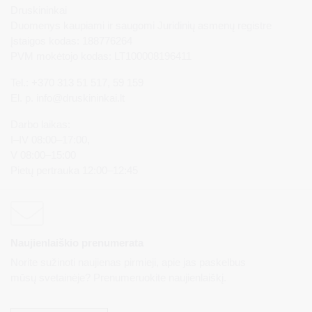
Druskininkai
Duomenys kaupiami ir saugomi Juridinių asmenų registre
Įstaigos kodas: 188776264
PVM mokėtojo kodas: LT100008196411
Tel.: +370 313 51 517, 59 159
El. p.
info@druskininkai.lt
Darbo laikas:
I–IV 08:00–17:00,
V 08:00–15:00
Pietų pertrauka 12:00–12:45
Naujienlaiškio prenumerata
Norite sužinoti naujienas pirmieji, apie jas paskelbus
mūsų svetainėje? Prenumeruokite naujienlaiškį.