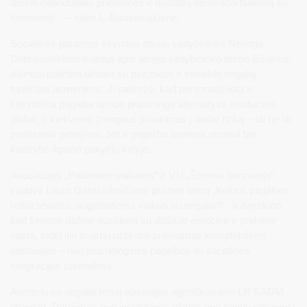
derinti individualias priemones ir nuolatinį bendradarbiavimą su
šeimomis“, – sakė L. Baranauskienė.
Socialinės paramos skyriaus atvejo vadybininkė Neringa
Dobravolskienė kalbėjo apie atvejo vadybininko darbo iššūkius,
dalinosi patirtimi dirbant su psichikos ir intelekto negalią
turinčiais asmenimis. Ji pabrėžė, kad personalizuota ir
kokybiška pagalba tampa prasminga alternatyva institucinei
globai, o kiekvieno žmogaus įtraukimas į darbo rinką – tai ne tik
profesiniai gebėjimai, bet ir pagarba asmens orumui bei
kantrybė ilgame pokyčių kelyje.
Asociacijos „Padėkime vaikams“ ir VšĮ „Šeimos harmonija“
vadovė Laura Gardziulevičienė pristatė temą „Kokios pagalbos
reikia tėvams, auginantiems vaikus su negalia?“. Ji išryškino,
kad šeimos dažnai susiduria su didžiule emocine ir praktine
našta, todėl itin svarbu užtikrinti prieinamas kompleksines
paslaugas – nuo psichologinės pagalbos iki socialinės
integracijos sprendimų.
Asmenų su negalia teisių apsaugos agentūros prie LR SADM
projekto „Perėjimas nuo institucinės globos prie bendruomeninių