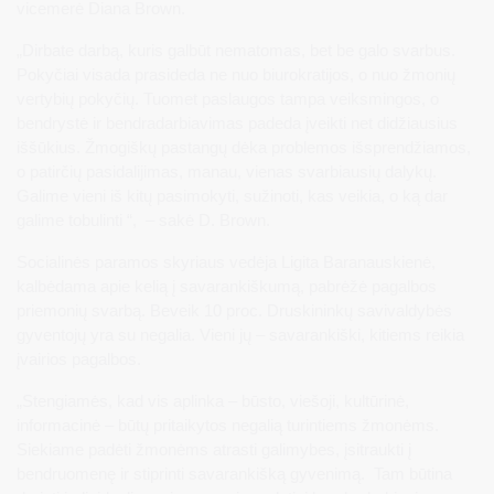
vicemerė Diana Brown.
„Dirbate darbą, kuris galbūt nematomas, bet be galo svarbus.
Pokyčiai visada prasideda ne nuo biurokratijos, o nuo žmonių
vertybių pokyčių. Tuomet paslaugos tampa veiksmingos, o
bendrystė ir bendradarbiavimas padeda įveikti net didžiausius
iššūkius. Žmogiškų pastangų dėka problemos išsprendžiamos,
o patirčių pasidalijimas, manau, vienas svarbiausių dalykų.
Galime vieni iš kitų pasimokyti, sužinoti, kas veikia, o ką dar
galime tobulinti “, – sakė D. Brown.
Socialinės paramos skyriaus vedėja Ligita Baranauskienė,
kalbėdama apie kelią į savarankiškumą, pabrėžė pagalbos
priemonių svarbą. Beveik 10 proc. Druskininkų savivaldybės
gyventojų yra su negalia. Vieni jų – savarankiški, kitiems reikia
įvairios pagalbos.
„Stengiamės, kad vis aplinka – būsto, viešoji, kultūrinė,
informacinė – būtų pritaikytos negalią turintiems žmonėms.
Siekiame padėti žmonėms atrasti galimybes, įsitraukti į
bendruomenę ir stiprinti savarankišką gyvenimą. Tam būtina