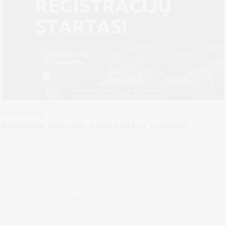
2026-08-03
Socialinė parama
Kviečiame dalyvauti „1000 moterų“ projekte
Jei šiuo metu viena ar daugiausia pati rūpiniesi vaiku / vaikais ir
jauti, kad tau reikia...