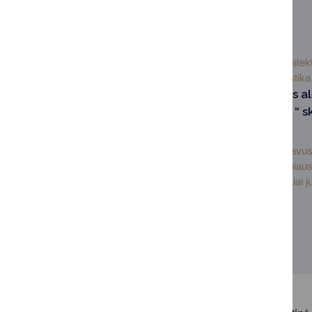
SUSIJUSIOS NAUJIENOS
2025-12-
Architekt
01
urbanistika
Pristatyti Vilniaus a
„Zodiako ženklų “ s
maketai
Metų pradžioje startavus
širdyje esančios Vilniaus
rekonstrukcija sparčiai ju