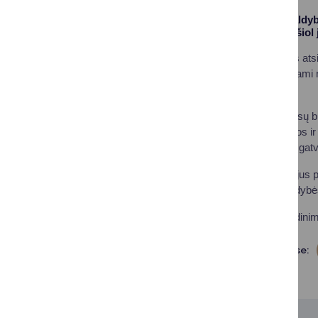
Druskininkų savivaldyb
pavadinimus. Nuo šiol 
Sprendimas priimtas atsi
nauji sklypai, suteikiami 
suteikimo sistemą.
Iki šiol daugelis adresų b
aiškesnės adresacijos ir
paliktas Baltašiškės gat
Siūlymą suteikti naujus 
Druskininkų savivaldybės
Naujųjų gatvių pavadinim
Dalintis soc. tinkluose: