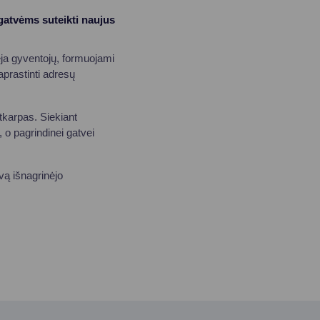
gatvėms suteikti naujus
ėja gyventojų, formuojami
paprastinti adresų
atkarpas. Siekiant
 o pagrindinei gatvei
vą išnagrinėjo