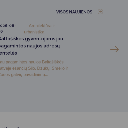
VISOS NAUJIENOS
026-08-
Architektūra ir
06
urbanistika
Baltašiškės gyventojams jau
pagamintos naujos adresų
lentelės
au pagamintos naujos Baltašiškės
atvėje esančių Šilo, Dzūkų, Smėlio ir
asos gatvių pavadinimų...