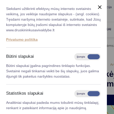
Taryba
Meras
Administracija
Siekdami užtikrinti efektyvų mūsų interneto svetainės
Karjera
DUK
veikimą, jos veikloje naudojame slapukus - (angl. cookies).
Registruokitės priėmi
Administracin
Tęsdami naršymą interneto svetainėje, sutinkate, kad Jūsų
kompiuteryje būtų įrašomi slapukai iš interneto svetainės
Darbotvarkė
Savivaldybės 
PASLAUGOS
DRUSKININKAI
www.druskininkusavivaldybe.lt
vadovai
Kontaktai
Privatumo politika
Planavimo do
Titulinis
Naujienos
Baltašiškėje keturioms gatvėms 
Vicemerai
Korupcijos pre
Būtini slapukai
Įjungta
Išjungta
Mero patarėja
Viešieji pirkim
2026-06-01
Ar
Būtini slapukai įgalina pagrindines tinklapio funkcijas.
Svetainė negali tinkamai veikti be šių slapukų, juos galima
Baltašiškė
Lygios galim
išjungti tik pakeitus naršyklės nuostatas.
pavadinim
Savivaldybės
projektai
Statistikos slapukai
Įjungta
Išjungta
Finansų valdym
Analitiniai slapukai padeda mums tobulinti mūsų tinklalapį,
renkant ir pateikiant informaciją apie jo naudojimą.
Organizacinė 