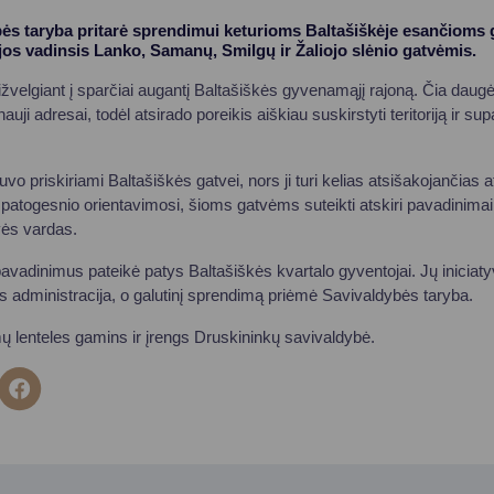
ės taryba pritarė sprendimui keturioms Baltašiškėje esančioms 
jos vadinsis Lanko, Samanų, Smilgų ir Žaliojo slėnio gatvėmis.
žvelgiant į sparčiai augantį Baltašiškės gyvenamąjį rajoną. Čia daug
nauji adresai, todėl atsirado poreikis aiškiau suskirstyti teritoriją ir su
uvo priskiriami Baltašiškės gatvei, nors ji turi kelias atsišakojančias 
 patogesnio orientavimosi, šioms gatvėms suteikti atskiri pavadinimai,
vės vardas.
pavadinimus pateikė patys Baltašiškės kvartalo gyventojai. Jų iniciaty
 administracija, o galutinį sprendimą priėmė Savivaldybės taryba.
ų lenteles gamins ir įrengs Druskininkų savivaldybė.