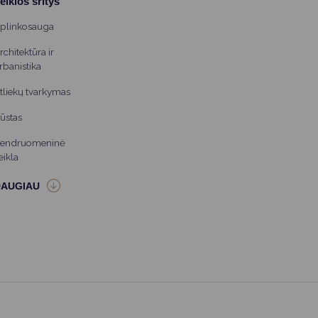
eiklos sritys
plinkosauga
rchitektūra ir
rbanistika
tliekų tvarkymas
ūstas
endruomeninė
eikla