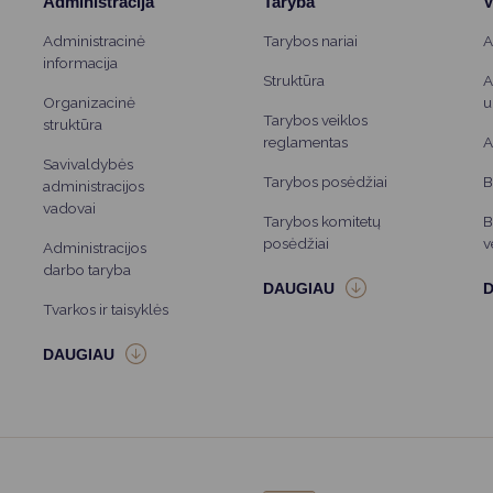
Administracija
Taryba
V
Administracinė
Tarybos nariai
A
informacija
Struktūra
A
Organizacinė
u
Tarybos veiklos
struktūra
reglamentas
A
Savivaldybės
Tarybos posėdžiai
B
administracijos
vadovai
Tarybos komitetų
B
posėdžiai
v
Administracijos
darbo taryba
Tvarkos ir taisyklės