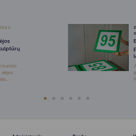
ūra ir
2
lėjos
kulptūrų
i kurorto
J
 alėjos
g
da...
R