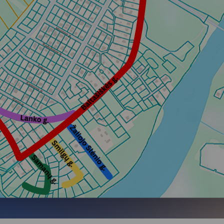
Vartotojų teisių apsauga
Pranešėjų apsauga
Asmens duomenų apsauga