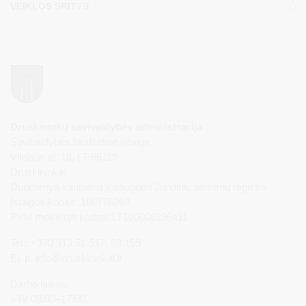
VEIKLOS SRITYS
Druskininkų savivaldybės administracija
Savivaldybės biudžetinė įstaiga,
Vilniaus al. 18, LT-66119
Druskininkai
Duomenys kaupiami ir saugomi Juridinių asmenų registre
Įstaigos kodas: 188776264
PVM mokėtojo kodas: LT100008196411
Tel.: +370 313 51 517, 59 159
El. p.
info@druskininkai.lt
Darbo laikas:
I–IV 08:00–17:00,