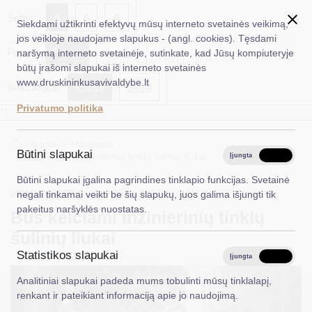
✖
A
Šriftas:
A
A
Siekdami užtikrinti efektyvų mūsų interneto svetainės veikimą,
jos veikloje naudojame slapukus - (angl. cookies). Tęsdami
Fonas:
Baltas
Juoda
naršymą interneto svetainėje, sutinkate, kad Jūsų kompiuteryje
EN
Ieškoti...
būtų įrašomi slapukai iš interneto svetainės
www.druskininkusavivaldybe.lt
Iliustracijos:
Rodyti
Slėpti
Taryba
Privatumo politika
*}
Meras
Titulinis
Naujienos
Administracija
Būtini slapukai
Bus keičiami inžinierinių tinklų šulinių liukai
Įjungta
Išjungta
Veiklos sritys
Būtini slapukai įgalina pagrindines tinklapio funkcijas. Svetainė
2024-04-08
Savivaldybės ūkis
negali tinkamai veikti be šių slapukų, juos galima išjungti tik
Teisinė informacija
pakeitus naršyklės nuostatas.
Bus keičiami inžinierinių tinklų
Struktūra ir kontaktinė informacija
šulinių liukai
Statistikos slapukai
Karjera
Įjungta
Išjungta
Analitiniai slapukai padeda mums tobulinti mūsų tinklalapį,
DUK
renkant ir pateikiant informaciją apie jo naudojimą.
PASLAUGOS