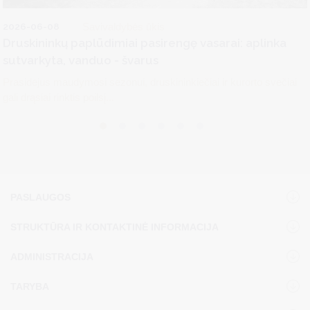
2026-06-08
Savivaldybės ūkis
Druskininkų paplūdimiai pasirengę vasarai: aplinka
sutvarkyta, vanduo - švarus
Prasidėjus maudymosi sezonui, druskininkiečiai ir kurorto svečiai
gali drąsiai rinktis poilsį...
PASLAUGOS
STRUKTŪRA IR KONTAKTINĖ INFORMACIJA
ADMINISTRACIJA
TARYBA