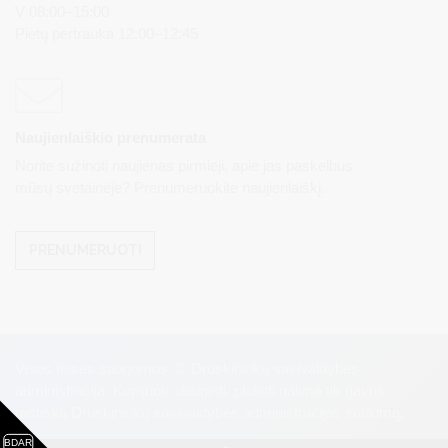
V 08:00–15:00
Pietų pertrauka 12:00–12:45
Naujienlaiškio prenumerata
Norite sužinoti naujienas pirmieji, apie jas paskelbus
mūsų svetainėje? Prenumeruokite naujienlaiškį.
PRENUMERUOTI
Visos teisės saugomos. © Druskininkų savivaldybės
administracija. Kopijuoti, dauginti, platinti galima tik gavus
raštišką Druskininkų savivaldybės administracijos sutikimą.
BDAR