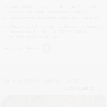
Gyventojai, neturintys galimybės prisijungti prie Elektroninių
valdžios vartų, gali kreiptis į Druskininkų savivaldybės
administraciją – specialistai padės pateikti prašymą sistemoje.
Kilus klausimams galima kreiptis į Švietimo skyriaus vyriausiąją
specialistę Sandrą Bubnelienę tel. +370 616 33938, el. p.
sandra.bubneliene@druskininkai.lt
Dalintis soc. tinkluose:
SUSIJUSIOS NAUJIENOS
VISOS NAUJIENOS