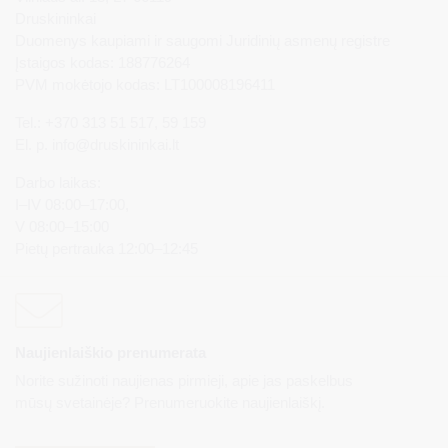
Druskininkai
Duomenys kaupiami ir saugomi Juridinių asmenų registre
Įstaigos kodas: 188776264
PVM mokėtojo kodas: LT100008196411
Tel.: +370 313 51 517, 59 159
El. p.
info@druskininkai.lt
Darbo laikas:
I–IV 08:00–17:00,
V 08:00–15:00
Pietų pertrauka 12:00–12:45
Naujienlaiškio prenumerata
Norite sužinoti naujienas pirmieji, apie jas paskelbus
mūsų svetainėje? Prenumeruokite naujienlaiškį.