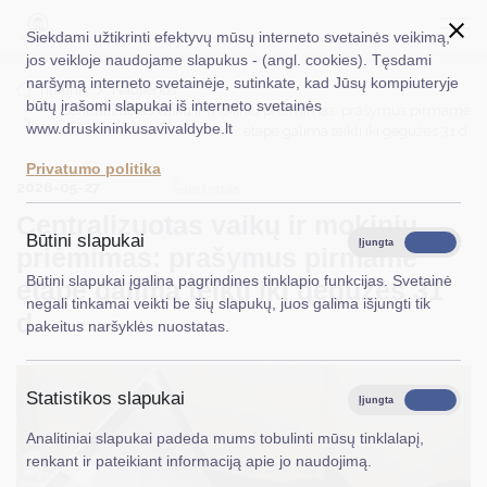
Siekdami užtikrinti efektyvų mūsų interneto svetainės veikimą,
jos veikloje naudojame slapukus - (angl. cookies). Tęsdami
naršymą interneto svetainėje, sutinkate, kad Jūsų kompiuteryje
EN
Ieškoti...
Titulinis
Naujienos
būtų įrašomi slapukai iš interneto svetainės
Centralizuotas vaikų ir mokinių priėmimas: prašymus pirmame
www.druskininkusavivaldybe.lt
etape galima teikti iki gegužės 31 d.
Taryba
Privatumo politika
2026-05-27
Meras
Švietimas
Centralizuotas vaikų ir mokinių
Administracija
Būtini slapukai
Įjungta
Išjungta
priėmimas: prašymus pirmame
Veiklos sritys
Būtini slapukai įgalina pagrindines tinklapio funkcijas. Svetainė
etape galima teikti iki gegužės 31
negali tinkamai veikti be šių slapukų, juos galima išjungti tik
Teisinė informacija
d.
pakeitus naršyklės nuostatas.
Struktūra ir kontaktinė informacija
Statistikos slapukai
Karjera
Įjungta
Išjungta
Analitiniai slapukai padeda mums tobulinti mūsų tinklalapį,
DUK
renkant ir pateikiant informaciją apie jo naudojimą.
PASLAUGOS