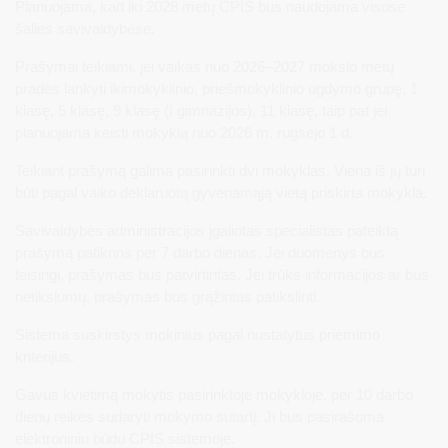
Planuojama, kad iki 2028 metų CPIS bus naudojama visose
šalies savivaldybėse.
Prašymai teikiami, jei vaikas nuo 2026–2027 mokslo metų
pradės lankyti ikimokyklinio, priešmokyklinio ugdymo grupę, 1
klasę, 5 klasę, 9 klasę (I gimnazijos), 11 klasę, taip pat jei
planuojama keisti mokyklą nuo 2026 m. rugsėjo 1 d.
Teikiant prašymą galima pasirinkti dvi mokyklas. Viena iš jų turi
būti pagal vaiko deklaruotą gyvenamąją vietą priskirta mokykla.
Savivaldybės administracijos įgaliotas specialistas pateiktą
prašymą patikrins per 7 darbo dienas. Jei duomenys bus
teisingi, prašymas bus patvirtintas. Jei trūks informacijos ar bus
netikslumų, prašymas bus grąžintas patikslinti.
Sistema suskirstys mokinius pagal nustatytus priėmimo
kriterijus.
Gavus kvietimą mokytis pasirinktoje mokykloje, per 10 darbo
dienų reikės sudaryti mokymo sutartį. Ji bus pasirašoma
elektroniniu būdu CPIS sistemoje.