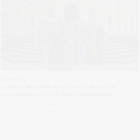
2026-07-10
Švietimas
Padėkota Moksleivių dainų šventės kolektyvų
vadovams ir vaikus lydėjusiems specialistams
Druskininkų savivaldybėje pagerbti Respublikinėje moksleivių dainų
šventėje „Laiku. Ratu. Kartu“...