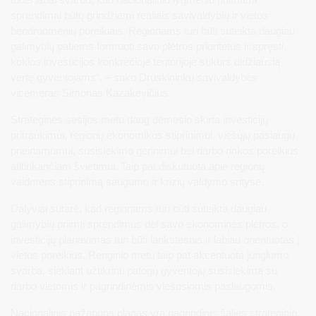
sprendimai būtų grindžiami realiais savivaldybių ir vietos
bendruomenių poreikiais. Regionams turi būti suteikta daugiau
galimybių patiems formuoti savo plėtros prioritetus ir spręsti,
kokios investicijos konkrečioje teritorijoje sukurs didžiausią
vertę gyventojams“, – sako Druskininkų savivaldybės
vicemeras Simonas Kazakevičius.
Strateginės sesijos metu daug dėmesio skirta investicijų
pritraukimui, regionų ekonomikos stiprinimui, viešųjų paslaugų
prieinamumui, susisiekimo gerinimui bei darbo rinkos poreikius
atitinkančiam švietimui. Taip pat diskutuota apie regionų
vaidmens stiprinimą saugumo ir krizių valdymo srityse.
Dalyviai sutarė, kad regionams turi būti suteikta daugiau
galimybių priimti sprendimus dėl savo ekonominės plėtros, o
investicijų planavimas turi būti lankstesnis ir labiau orientuotas į
vietos poreikius. Renginio metu taip pat akcentuota junglumo
svarba, siekiant užtikrinti patogų gyventojų susisiekimą su
darbo vietomis ir pagrindinėmis viešosiomis paslaugomis.
Nacionalinis pažangos planas yra pagrindinis šalies strateginio