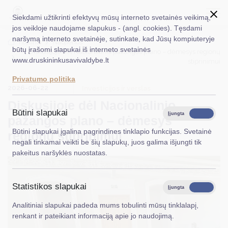
Siekdami užtikrinti efektyvų mūsų interneto svetainės veikimą,
jos veikloje naudojame slapukus - (angl. cookies). Tęsdami
naršymą interneto svetainėje, sutinkate, kad Jūsų kompiuteryje
EN
Ieškoti...
Titulinis
Naujienos
būtų įrašomi slapukai iš interneto svetainės
Diskusijoje dėl Nacionalinio pažangos plano – dėmesys regionų
www.druskininkusavivaldybe.lt
stiprinimui
Taryba
Privatumo politika
2026-06-22
Meras
Investicijos ir verslas
Diskusijoje dėl Nacionalinio
Administracija
Būtini slapukai
Įjungta
Išjungta
pažangos plano – dėmesys
Veiklos sritys
Būtini slapukai įgalina pagrindines tinklapio funkcijas. Svetainė
regionų stiprinimui
negali tinkamai veikti be šių slapukų, juos galima išjungti tik
Teisinė informacija
pakeitus naršyklės nuostatas.
Struktūra ir kontaktinė informacija
Statistikos slapukai
Karjera
Įjungta
Išjungta
Analitiniai slapukai padeda mums tobulinti mūsų tinklalapį,
DUK
renkant ir pateikiant informaciją apie jo naudojimą.
PASLAUGOS