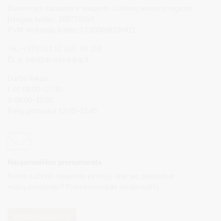
Duomenys kaupiami ir saugomi Juridinių asmenų registre
Įstaigos kodas: 188776264
PVM mokėtojo kodas: LT100008196411
Tel.: +370 313 51 517, 59 159
El. p.
info@druskininkai.lt
Darbo laikas:
I–IV 08:00–17:00,
V 08:00–15:00
Pietų pertrauka 12:00–12:45
Naujienlaiškio prenumerata
Norite sužinoti naujienas pirmieji, apie jas paskelbus
mūsų svetainėje? Prenumeruokite naujienlaiškį.
PRENUMERUOTI