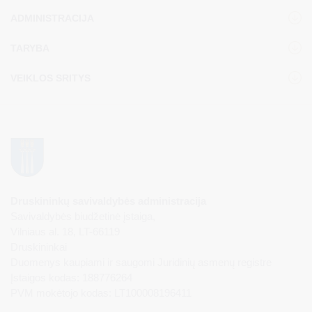
ADMINISTRACIJA
TARYBA
VEIKLOS SRITYS
Druskininkų savivaldybės administracija
Savivaldybės biudžetinė įstaiga,
Vilniaus al. 18, LT-66119
Druskininkai
Duomenys kaupiami ir saugomi Juridinių asmenų registre
Įstaigos kodas: 188776264
PVM mokėtojo kodas: LT100008196411