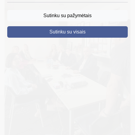
DRUSKININKAI
Sutinku su pažymėtais
SKELBIMAI
Sutinku su visais
TURIZMAS
VERSLAS
PROJEKTAI
ŠVIETIMAS
REGISTRACIJA
RENGINIAI