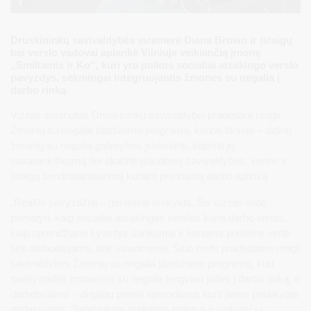
Druskininkų savivaldybės vicemerė Diana Brown ir įstaigų
bei verslo vadovai aplankė Vilniuje veikiančią įmonę
„Smiltainis ir Ko“, kuri yra puikus socialiai atsakingo verslo
pavyzdys, sėkmingai integruojantis žmones su negalia į
darbo rinką.
Vizitas surengtas Druskininkų savivaldybei pradedant rengti
Žmonių su negalia įdarbinimo programą, kurios tikslas – didinti
žmonių su negalia galimybes įsidarbinti, stiprinti jų
savarankiškumą bei skatinti glaudesnį savivaldybės, verslo ir
įstaigų bendradarbiavimą kuriant prieinamą darbo aplinką.
„Realūs pavyzdžiai – geriausia mokykla. Šis vizitas leido
pamatyti, kaip socialiai atsakingas verslas kuria darbo vietas,
kaip sprendžiami kylantys sunkumai ir kuriama pridėtinė vertė
tiek darbuotojams, tiek visuomenei. Šiuo metu pradedame rengti
savivaldybės Žmonių su negalia įdarbinimo programą, kuri
turėtų padėti žmonėms su negalia lengviau įsilieti į darbo rinką, o
darbdaviams – drąsiau priimti sprendimus kurti jiems pritaikytas
darbo vietas. Todėl tokios praktinės patirtys ir veikiančių