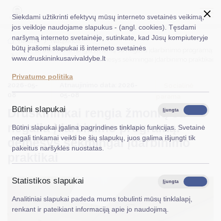
Siekdami užtikrinti efektyvų mūsų interneto svetainės veikimą,
jos veikloje naudojame slapukus - (angl. cookies). Tęsdami
naršymą interneto svetainėje, sutinkate, kad Jūsų kompiuteryje
EN
Ieškoti...
Titulinis
Naujienos
būtų įrašomi slapukai iš interneto svetainės
Druskininkai rengia žmonių su negalia įdarbinimo programą:
www.druskininkusavivaldybe.lt
dėmesys sėkmingai įdarbinimo praktikai
Taryba
Privatumo politika
2026-05-
Atnaujinimo data: 2026-
Meras
Socialinė
08
05-08
parama
Administracija
Būtini slapukai
Druskininkai rengia žmonių su
Įjungta
Išjungta
Veiklos sritys
negalia įdarbinimo programą:
Būtini slapukai įgalina pagrindines tinklapio funkcijas. Svetainė
negali tinkamai veikti be šių slapukų, juos galima išjungti tik
dėmesys sėkmingai įdarbinimo
Teisinė informacija
pakeitus naršyklės nuostatas.
praktikai
Struktūra ir kontaktinė informacija
Statistikos slapukai
Karjera
Įjungta
Išjungta
Analitiniai slapukai padeda mums tobulinti mūsų tinklalapį,
DUK
renkant ir pateikiant informaciją apie jo naudojimą.
PASLAUGOS