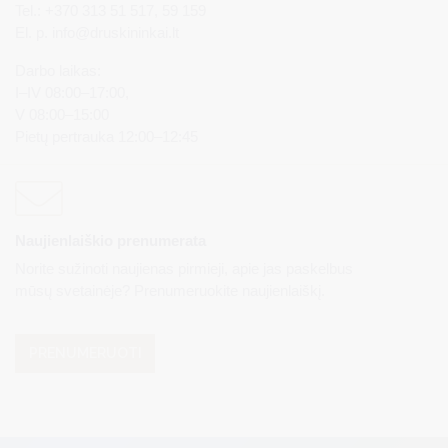
Tel.: +370 313 51 517, 59 159
El. p.
info@druskininkai.lt
Darbo laikas:
I–IV 08:00–17:00,
V 08:00–15:00
Pietų pertrauka 12:00–12:45
Naujienlaiškio prenumerata
Norite sužinoti naujienas pirmieji, apie jas paskelbus
mūsų svetainėje? Prenumeruokite naujienlaiškį.
PRENUMERUOTI