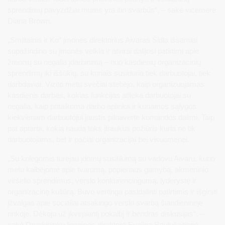
sprendimų pavyzdžiai mums yra itin svarbūs“, – sakė vicemerė
Diana Brown.
„Smiltainis ir Ko“ įmonės direktorius Aivaras Šidla išsamiai
supažindino su įmonės veikla ir atvirai dalijosi patirtimi apie
žmonių su negalia įdarbinimą – nuo kasdienių organizacinių
sprendimų iki iššūkių, su kuriais susiduria tiek darbuotojai, tiek
darbdaviai. Vizito metu svečiai stebėjo, kaip organizuojamas
kasdienis darbas, kokias funkcijas atlieka darbuotojai su
negalia, kaip pritaikoma darbo aplinka ir kuriamos sąlygos
kiekvienam darbuotojui jaustis pilnaverte komandos dalimi. Taip
pat aptarta, kokią naudą toks įtraukus požiūris kuria ne tik
darbuotojams, bet ir pačiai organizacijai bei visuomenei.
„Su kolegomis turėjau įdomų susitikimą su vadovu Aivaru, kurio
metu kalbėjome apie tvarumą, popieriaus gamybą, akmeninio
viršelio sprendimus, verslo konkurencingumą, lyderystę ir
organizacinę kultūrą. Buvo vertinga pasidalinti patirtimis ir išgirsti
įžvalgas apie socialiai atsakingo verslo svarbą šiandieninėje
rinkoje. Dėkoju už įkvepiantį pokalbį ir bendras diskusijas“, –
sakė Druskininkų ligoninės direktorė Evelina Raulušaitienė.