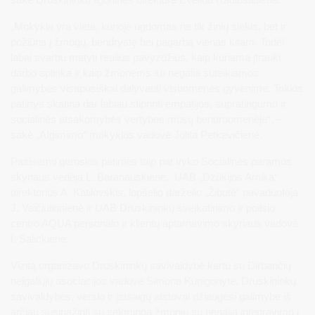
„Mokykla yra vieta, kurioje ugdomas ne tik žinių siekis, bet ir
požiūris į žmogų, bendrystę bei pagarbą vienas kitam. Todėl
labai svarbu matyti realius pavyzdžius, kaip kuriama įtrauki
darbo aplinka ir kaip žmonėms su negalia suteikiamos
galimybės visapusiškai dalyvauti visuomenės gyvenime. Tokios
patirtys skatina dar labiau stiprinti empatijos, supratingumo ir
socialinės atsakomybės vertybes mūsų bendruomenėje“, –
sakė „Atgimimo“ mokyklos vadovė Jolita Petkevičienė.
Pasisemti gerosios patirties taip pat vyko Socialinės paramos
skyriaus vedėja L. Baranauskienė, UAB „Dzūkijos Arnika“
direktorius A. Katilovskis, lopšelio darželio „Žibutė“ pavaduotoja
J. Vaičiulionienė ir UAB Druskininkų sveikatinimo ir poilsio
centro AQUA personalo ir klientų aptarnavimo skyriaus vadovė
I. Salickienė.
Vizitą organizavo Druskininkų savivaldybė kartu su Dirbančių
neįgaliųjų asociacijos vadove Simona Kunigonyte. Druskininkų
savivaldybės, verslo ir įstsaigų atstovai džiaugėsi galimybe iš
arčiau susipažinti su sėkminga žmonių su negalia integravimo į