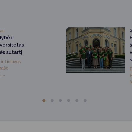
mas
2
dybė ir
versitetas
ės sutartį
ir Lietuvos
irašė
D
...
R
š