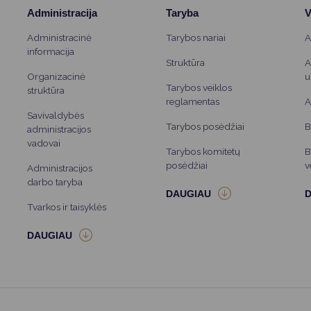
Administracija
Taryba
V
Administracinė
Tarybos nariai
A
informacija
Struktūra
A
Organizacinė
u
Tarybos veiklos
struktūra
reglamentas
A
Savivaldybės
Tarybos posėdžiai
B
administracijos
vadovai
Tarybos komitetų
B
posėdžiai
v
Administracijos
darbo taryba
Tvarkos ir taisyklės