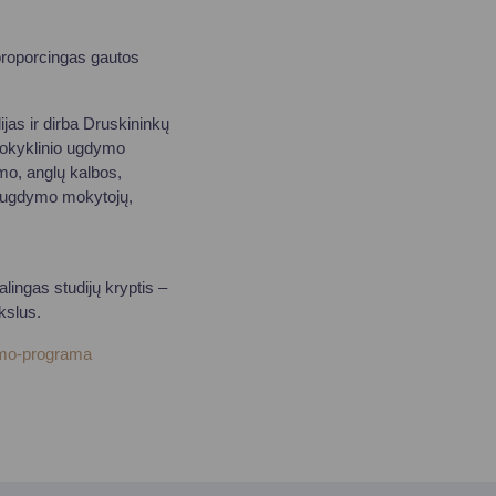
 proporcingas gautos
ijas ir dirba Druskininkų
imokyklinio ugdymo
ymo, anglų kalbos,
o ugdymo mokytojų,
lingas studijų kryptis –
kslus.
mimo-programa