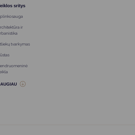
eiklos sritys
plinkosauga
rchitektūra ir
rbanistika
tliekų tvarkymas
ūstas
endruomeninė
eikla