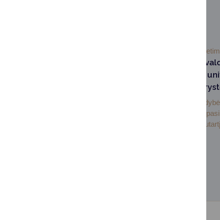
SUSIJUSIOS NAUJIENOS
2026-07-03
Švieti
Druskininkų savival
Lietuvos sporto uni
pasirašė partneryst
Druskininkų savivaldybė 
sporto universitetas pas
bendradarbiavimo sutartį,