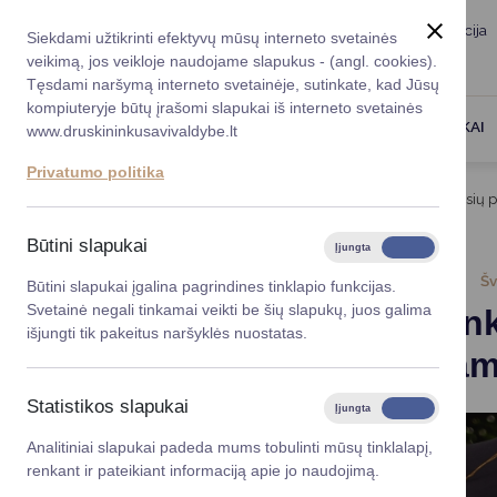
Taryba
Meras
Administracija
Siekdami užtikrinti efektyvų mūsų interneto svetainės
Karjera
DUK
veikimą, jos veikloje naudojame slapukus - (angl. cookies).
Registruokitės priėmi
Administracin
Tęsdami naršymą interneto svetainėje, sutinkate, kad Jūsų
kompiuteryje būtų įrašomi slapukai iš interneto svetainės
Darbotvarkė
Savivaldybės 
PASLAUGOS
DRUSKININKAI
www.druskininkusavivaldybe.lt
vadovai
Kontaktai
Privatumo politika
Planavimo do
Titulinis
Naujienos
Druskininkams reikalingiausių 
Vicemerai
Korupcijos pre
Būtini slapukai
Įjungta
Išjungta
Mero patarėja
Viešieji pirkim
2026-05-06
Šv
Būtini slapukai įgalina pagrindines tinklapio funkcijas.
Svetainė negali tinkamai veikti be šių slapukų, juos galima
Druskinink
Lygios galim
išjungti tik pakeitus naršyklės nuostatas.
studentam
Savivaldybės
projektai
Statistikos slapukai
Įjungta
Išjungta
Finansų valdym
Analitiniai slapukai padeda mums tobulinti mūsų tinklalapį,
renkant ir pateikiant informaciją apie jo naudojimą.
Organizacinė 