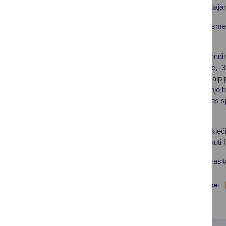
valstybės remiamų paja
Parama skiriama kasmet v
paramos trukmei.
Per programos įgyvendinim
savivaldybės įtaigose, 3
mokytojo profesijai, taip
matematikos mokytojo bei
visuomenės sveikatos spe
Kviečiame druskininkieči
tai galimybė ne tik gauti
Išsamią informaciją rasit
Dalintis soc. tinkluose: