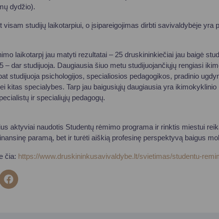
mų dydžio).
isam studijų laikotarpiui, o įsipareigojimas dirbti savivaldybėje yra
o laikotarpį jau matyti rezultatai – 25 druskininkiečiai jau baigė stud
5 – dar studijuoja. Daugiausia šiuo metu studijuojančiųjų rengiasi ik
 pat studijuoja psichologijos, specialiosios pedagogikos, pradinio ugd
 kitas specialybes. Tarp jau baigusiųjų daugiausia yra ikimokyklini
cialistų ir specialiųjų pedagogų.
us aktyviai naudotis Studentų rėmimo programa ir rinktis miestui reika
 finansinę paramą, bet ir turėti aiškią profesinę perspektyvą baigus mo
e čia:
https://www.druskininkusavivaldybe.lt/svietimas/studentu-re