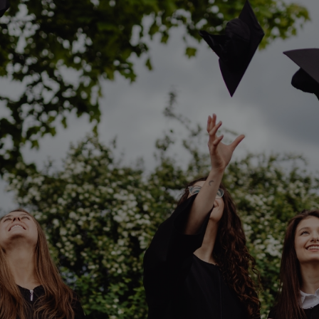
Vartotojų teisių apsauga
Pranešėjų apsauga
Asmens duomenų apsauga