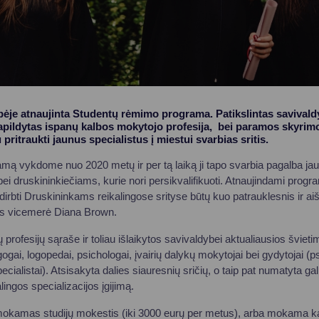
bėje atnaujinta Studentų rėmimo programa. Patikslintas savivaldy
papildytas ispanų kalbos mokytojo profesija, bei paramos skyrimo
pritraukti jaunus specialistus į miestui svarbias sritis.
mą vykdome nuo 2020 metų ir per tą laiką ji tapo svarbia pagalba 
bei druskininkiečiams, kurie nori persikvalifikuoti. Atnaujindami prog
r dirbti Druskininkams reikalingose srityse būtų kuo patrauklesnis ir a
ės vicemerė Diana Brown.
profesijų sąraše ir toliau išlaikytos savivaldybei aktualiausios švieti
ogai, logopedai, psichologai, įvairių dalykų mokytojai bei gydytojai (ps
pecialistai). Atsisakyta dalies siauresnių sričių, o taip pat numatyta g
ingos specializacijos įgijimą.
mokamas studijų mokestis (iki 3000 eurų per metus), arba mokama k