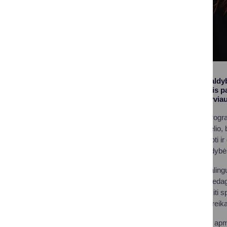
Druskininkai savivaldy
profesijų sąrašas, jis 
siekiama dar efektyviau 
„Studentų rėmimo progra
ieškantiems savo kelio, 
pasirinkimas studijuoti i
Druskininkų savivaldyb
Druskininkams reikalingų 
kryptys: specialieji pedag
šeimos gydytojai ir kiti s
dirbančių pedagogų reikal
Studentams gali būti ap