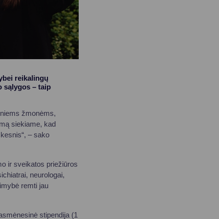
bei reikalingų
 sąlygos – taip
jauniems žmonėms,
ramą siekiame, kad
iškesnis“, – sako
mo ir sveikatos priežiūros
ichiatrai, neurologai,
alimybė remti jau
asmėnesinė stipendija (1