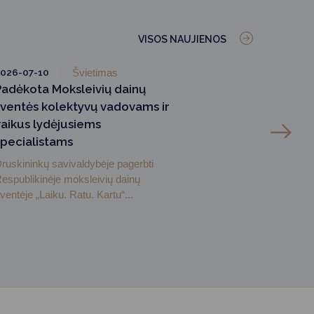
VISOS NAUJIENOS
026-07-10
Švietimas
Padėkota Moksleivių dainų
šventės kolektyvų vadovams ir
vaikus lydėjusiems
specialistams
ruskininkų savivaldybėje pagerbti
espublikinėje moksleivių dainų
ventėje „Laiku. Ratu. Kartu“...