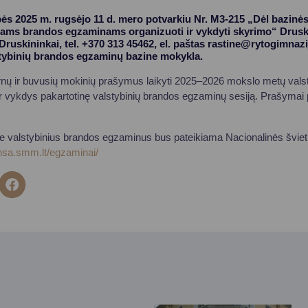
ės 2025 m. rugsėjo 11 d. mero potvarkiu Nr. M3-215 „Dėl bazinė
iams brandos egzaminams organizuoti ir vykdyti skyrimo“ Drus
 Druskininkai, tel. +370 313 45462, el. paštas
rastine@rytogimnazij
tybinių brandos egzaminų bazine mokykla.
rnų ir buvusių mokinių prašymus laikyti 2025–2026 mokslo metų vals
r vykdys pakartotinę valstybinių brandos egzaminų sesiją. Prašymai 
ie valstybinius brandos egzaminus bus pateikiama Nacionalinės švie
nsa.smm.lt/egzaminai/