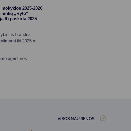
s mokyklos 2025-2026
kininkų „Ryto“
a.lt
) paskirta 2025–
tybinius brandos
priimami iki 2025 m.
timo agentūros
VISOS NAUJIENOS