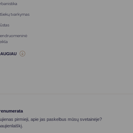
rbanistika
tliekų tvarkymas
ūstas
endruomeninė
eikla
prenumerata
aujienas pirmieji, apie jas paskelbus mūsų svetainėje?
ujienlaiškį.