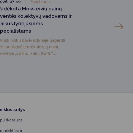
026-07-10
Švietimas
Padėkota Moksleivių dainų
šventės kolektyvų vadovams ir
vaikus lydėjusiems
specialistams
ruskininkų savivaldybėje pagerbti
espublikinėje moksleivių dainų
ventėje „Laiku. Ratu. Kartu“...
eiklos sritys
plinkosauga
rchitektūra ir