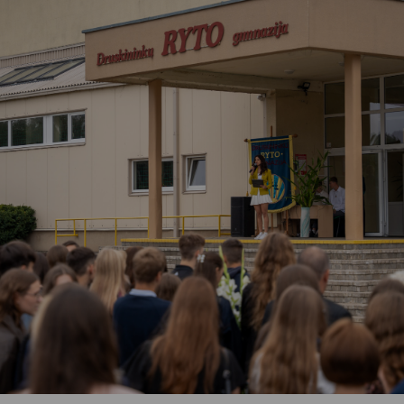
Vartotojų teisių apsauga
Pranešėjų apsauga
Asmens duomenų apsauga