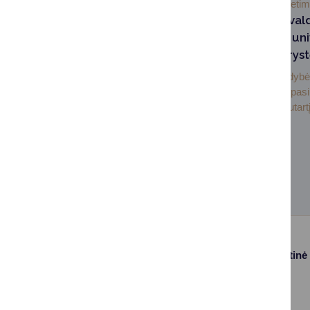
2026-07-03
Švieti
Druskininkų savival
Lietuvos sporto uni
pasirašė partneryst
Druskininkų savivaldybė 
sporto universitetas pas
bendradarbiavimo sutartį,
Paslaugos
Struktūra ir kontaktinė
informacija
Gyvenamosios
Asmenų
vietos deklaravimas
aptarnavimas