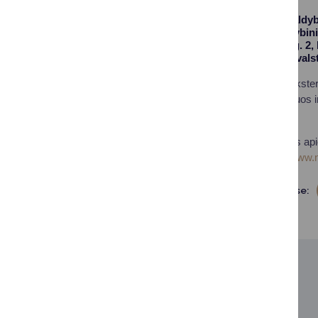
Druskininkų savivaldyb
mokslo metų valstybin
gimnazija (Klonio g. 2,
2026 mokslo metų vals
Ši mokykla priims ekste
egzaminus, organizuos i
lapkričio 25 d.
Daugiau informacijos ap
tinklalapyje
https://www.
Dalintis soc. tinkluose:
SUSIJUSIOS NAUJIENOS