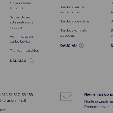
Organizacinė
u
Tarybos veiklos
struktūra
reglamentas
A
Savivaldybės
Tarybos posėdžiai
B
administracijos
vadovai
Tarybos komitetų
B
posėdžiai
v
Administracijos
darbo taryba
Tvarkos ir taisyklės
Naujienlaiškio 
0 313 51 517, 59 159
o@druskininkai.lt
Norite sužinoti n
Prenumeruokite na
kas: