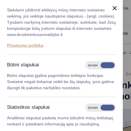
Taryba
Meras
Administracija
Siekdami užtikrinti efektyvų mūsų interneto svetainės
Karjera
DUK
veikimą, jos veikloje naudojame slapukus - (angl. cookies).
Registruokitės priėmi
Administracin
Tęsdami naršymą interneto svetainėje, sutinkate, kad Jūsų
kompiuteryje būtų įrašomi slapukai iš interneto svetainės
Darbotvarkė
Savivaldybės 
PASLAUGOS
DRUSKININKAI
www.druskininkusavivaldybe.lt
vadovai
Kontaktai
Privatumo politika
Planavimo do
Titulinis
Naujienos
Druskininkų „Ryto“ gimnazija 
Vicemerai
Korupcijos pre
Būtini slapukai
Įjungta
Išjungta
Mero patarėja
Viešieji pirkim
2025-09-12
Šv
Būtini slapukai įgalina pagrindines tinklapio funkcijas.
Svetainė negali tinkamai veikti be šių slapukų, juos galima
Druskinin
Lygios galim
išjungti tik pakeitus naršyklės nuostatas.
bazinė mo
Savivaldybės
projektai
Statistikos slapukai
Įjungta
Išjungta
Finansų valdym
Analitiniai slapukai padeda mums tobulinti mūsų tinklalapį,
renkant ir pateikiant informaciją apie jo naudojimą.
Organizacinė 