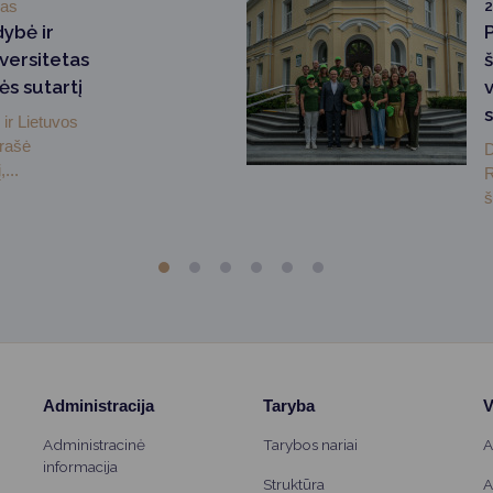
mas
2
dybė ir
versitetas
ės sutartį
ir Lietuvos
irašė
D
...
R
š
Administracija
Taryba
V
Administracinė
Tarybos nariai
A
informacija
Struktūra
A