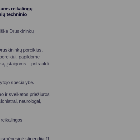
kams reikalingų
nių techninio
iškė Druskininkų
ruskininkų poreikius.
poreikiui, papildome
sų įstaigoms – pritraukti
ytojo specialybe.
mo ir sveikatos priežiūros
ichiatrai, neurologai,
 reikalingos
asmėnesinė stipendija (1