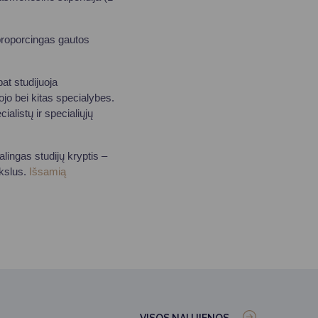
 proporcingas gautos
at studijuoja
jo bei kitas specialybes.
alistų ir specialiųjų
lingas studijų kryptis –
okslus.
Išsamią