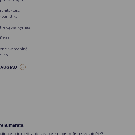
rchitektūra ir
rbanistika
tliekų tvarkymas
ūstas
endruomeninė
eikla
prenumerata
aujienas pirmieji, apie jas paskelbus mūsų svetainėje?