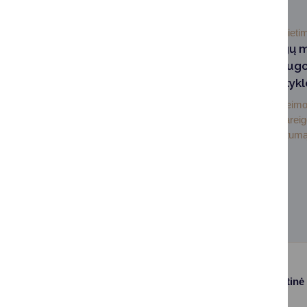
2026-06-29
Švieti
Vasaros atostogų m
priežiūros paslaug
Druskininkų mokyk
Siekdamos padėti šeimo
darbo ir šeimos įsiparei
užtikrinti vaikų užimtumą
Paslaugos
Struktūra ir kontaktinė
informacija
Gyvenamosios