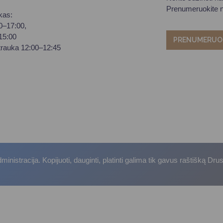
Prenumeruokite na
kas:
00–17:00,
–15:00
PRENUMERUO
trauka 12:00–12:45
istracija. Kopijuoti, dauginti, platinti galima tik gavus raštišką Dru