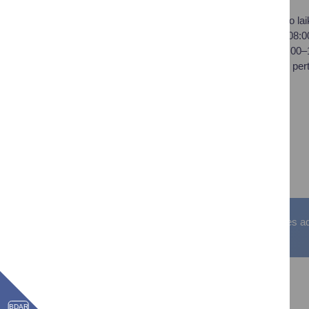
Savivaldybės biudžetinė
Darbo lai
įstaiga,
I–IV 08:
Vilniaus al. 18, LT-66119
V 08:00
Druskininkai
Pietų per
Duomenys kaupiami ir
saugomi Juridinių asmenų
registre
Įstaigos kodas: 188776264
PVM mokėtojo kodas:
LT100008196411
Visos teisės saugomos. © Druskininkų savivaldybės admin
BDAR