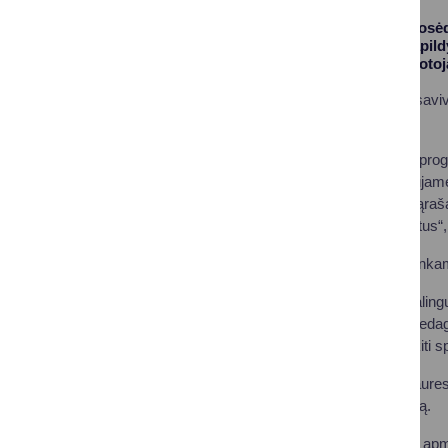
Praėjusią savaitę posė
profesijų sąrašą papild
aptarnavimo darbuotoja
Pasak Druskininkų saviv
kultūros centras.
„Mums svarbu, kad progra
Todėl nuolat bendraujame
remiamų profesijų sąrašą
reikalingus specialistu
Šį pavasarį Druskininka
Druskininkams reikalingų 
kryptys: specialieji pedag
šeimos gydytojai ir kiti sp
Atsisakyta dalies siaures
specializacijos įgijimą.
Studentams gali būti ap