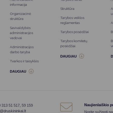
informacija
Struktūra
A
Organizacinė
u
Tarybos veiklos
struktūra
reglamentas
A
Savivaldybės
Tarybos posėdžiai
B
administracijos
vadovai
Tarybos komitetų
B
posėdžiai
v
Administracijos
darbo taryba
Tvarkos ir taisyklės
Naujienlaiškio 
0 313 51 517, 59 159
o@druskininkai.lt
Norite sužinoti n