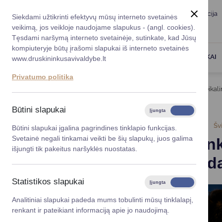
Taryba
Meras
Administracija
Siekdami užtikrinti efektyvų mūsų interneto svetainės
Karjera
DUK
veikimą, jos veikloje naudojame slapukus - (angl. cookies).
Registruokitės priėmi
Administracin
Tęsdami naršymą interneto svetainėje, sutinkate, kad Jūsų
kompiuteryje būtų įrašomi slapukai iš interneto svetainės
Darbotvarkė
Savivaldybės 
PASLAUGOS
DRUSKININKAI
www.druskininkusavivaldybe.lt
vadovai
Kontaktai
Privatumo politika
Planavimo do
Titulinis
Naujienos
Druskininkų savivaldybei reikali
Vicemerai
Korupcijos pre
Būtini slapukai
Įjungta
Išjungta
Mero patarėja
Viešieji pirkim
2026-07-07
Šv
Būtini slapukai įgalina pagrindines tinklapio funkcijas.
Svetainė negali tinkamai veikti be šių slapukų, juos galima
Druskinink
Lygios galim
išjungti tik pakeitus naršyklės nuostatas.
sąraše - d
Savivaldybės
projektai
Statistikos slapukai
Įjungta
Išjungta
Finansų valdym
Analitiniai slapukai padeda mums tobulinti mūsų tinklalapį,
renkant ir pateikiant informaciją apie jo naudojimą.
Organizacinė 