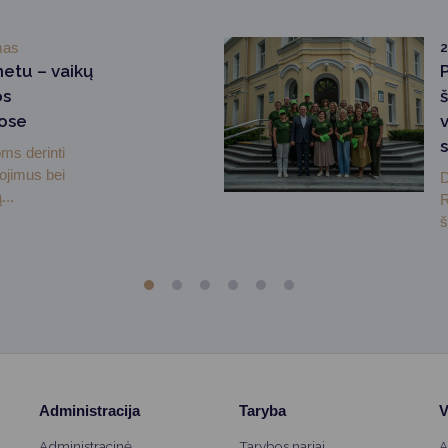
mas
2
etu – vaikų
os
lose
ms derinti
gojimus bei
D
...
R
š
Administracija
Taryba
V
Administracinė
Tarybos nariai
A