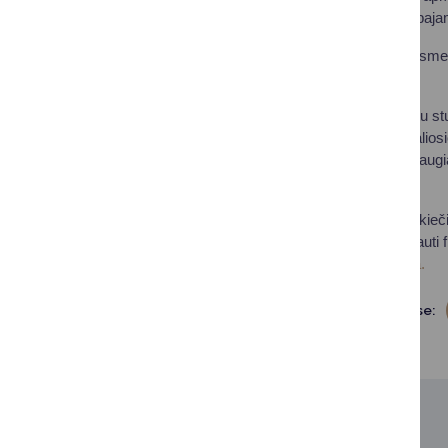
valstybės remiamų paja
Parama skiriama kasmet v
paramos trukmei.
Daugiausia šiuo metu stud
psichologijos, specialio
Tarp jau baigusiųjų daug
pedagogų.
Kviečiame druskininkieči
tai galimybė ne tik gauti
informaciją rasite čia.
Dalintis soc. tinkluose:
SUSIJUSIOS NAUJIENOS