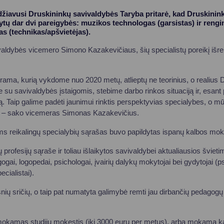
džiavusi Druskininkų savivaldybės Taryba pritarė, kad Druskinin
ytų dar dvi pareigybės: muzikos technologas (garsistas) ir rengi
s (technikas/apšvietėjas).
aldybės vicemero Simono Kazakevičiaus, šių specialistų poreikį išre
ma, kurią vykdome nuo 2020 metų, atlieptų ne teorinius, o realius D
 su savivaldybės įstaigomis, stebime darbo rinkos situaciją ir, esant 
. Taip galime padėti jaunimui rinktis perspektyvias specialybes, o mū
s“, – sako vicemeras Simonas Kazakevičius.
ms reikalingų specialybių sąrašas buvo papildytas ispanų kalbos mok
profesijų sąraše ir toliau išlaikytos savivaldybei aktualiausios švieti
ogai, logopedai, psichologai, įvairių dalykų mokytojai bei gydytojai (ps
ecialistai).
nių sričių, o taip pat numatyta galimybė remti jau dirbančių pedagogų
mokamas studijų mokestis (iki 3000 eurų per metus), arba mokama k