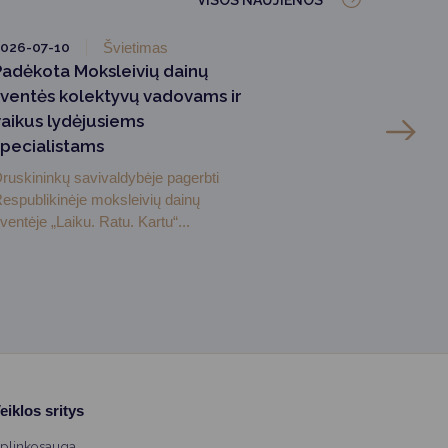
VISOS NAUJIENOS
026-07-10
Švietimas
Padėkota Moksleivių dainų
šventės kolektyvų vadovams ir
vaikus lydėjusiems
specialistams
ruskininkų savivaldybėje pagerbti
espublikinėje moksleivių dainų
ventėje „Laiku. Ratu. Kartu“...
eiklos sritys
plinkosauga