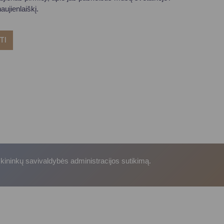
ujienlaiškį.
TI
skininkų savivaldybės administracijos sutikimą.