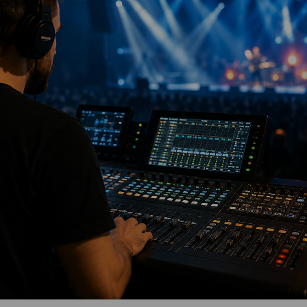
Vartotojų teisių apsauga
Pranešėjų apsauga
Asmens duomenų apsauga