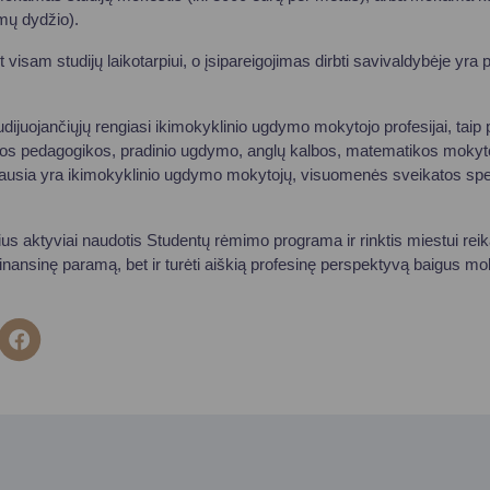
mų dydžio).
isam studijų laikotarpiui, o įsipareigojimas dirbti savivaldybėje yra
ijuojančiųjų rengiasi ikimokyklinio ugdymo mokytojo profesijai, taip p
sios pedagogikos, pradinio ugdymo, anglų kalbos, matematikos mokyto
iausia yra ikimokyklinio ugdymo mokytojų, visuomenės sveikatos speci
us aktyviai naudotis Studentų rėmimo programa ir rinktis miestui reika
 finansinę paramą, bet ir turėti aiškią profesinę perspektyvą baigus m