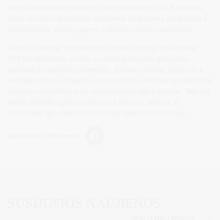
istorija universiteto muziejuje, taip pat lankėsi VDU Botanikos
sode, kur buvo pristatytos vykdomos edukacinės programos ir
infrastruktūra, skirta ugdymo veikloms įvairiose aplinkose.
Vizitas užbaigtas apsilankymu Vytauto Didžiojo universiteto
STEAM didaktikos centre. Jo metu pristatytos galimybės
dalyvauti Druskininkų inžinerijos, gamtos mokslų, verslumo ir
ekologijos klasių projekte, sudarančiame prielaidas glaudesniam
mokinių susipažinimui su universiteto studijų kryptimis. Taip pat
aptarti STEAM ugdymo principai ir sąlygos, būtinos jo
nuosekliam įgyvendinimui bendrojo ugdymo mokyklose.
Dalintis soc. tinkluose:
SUSIJUSIOS NAUJIENOS
VISOS NAUJIENOS