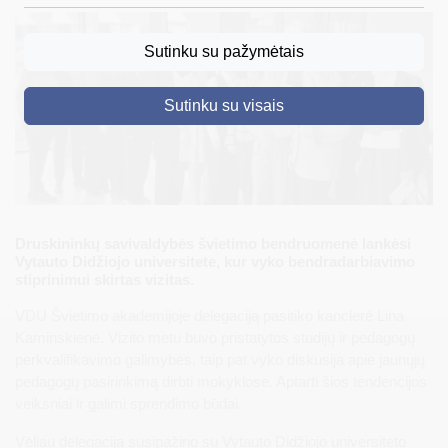
DRUSKININKAI
Sutinku su pažymėtais
SKELBIMAI
Sutinku su visais
TURIZMAS
VERSLAS
PROJEKTAI
ŠVIETIMAS
Druskininkų savivaldybės švietimo bendruomenė lankėsi
Vytauto Didžiojo universitete, kur vyko bendradarbiavimo
REGISTRACIJA
stiprinimui skirtas vizitas.
RENGINIAI
VDU Švietimo akademijoje delegaciją pasitiko kanclerė Lina
Kaminskienė. Vizito metu buvo pristatytos studijų ir pedagogų
perkvalifikavimo galimybės, taip pat vyko diskusija apie jaunųjų
pedagogų pasirinkimą dirbti mokyklose. Aptarti šios tendencijos
veiksniai ir galimi sprendimo būdai.
Vėliau delegacija susipažino su Vytauto Didžiojo universiteto