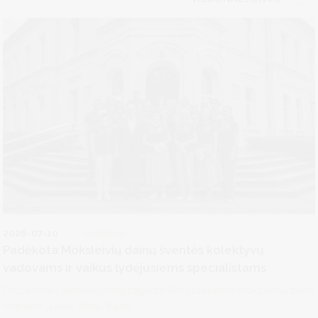
2026-07-10
Švietimas
Padėkota Moksleivių dainų šventės kolektyvų
vadovams ir vaikus lydėjusiems specialistams
Druskininkų savivaldybėje pagerbti Respublikinėje moksleivių dainų
šventėje „Laiku. Ratu. Kartu“...