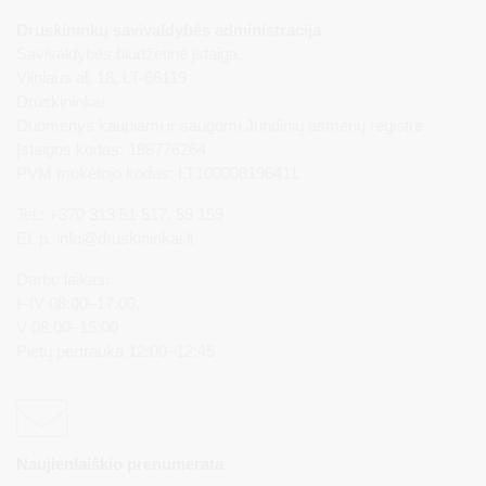
Druskininkų savivaldybės administracija
Savivaldybės biudžetinė įstaiga,
Vilniaus al. 18, LT-66119
Druskininkai
Duomenys kaupiami ir saugomi Juridinių asmenų registre
Įstaigos kodas: 188776264
PVM mokėtojo kodas: LT100008196411
Tel.: +370 313 51 517, 59 159
El. p.
info@druskininkai.lt
Darbo laikas:
I–IV 08:00–17:00,
V 08:00–15:00
Pietų pertrauka 12:00–12:45
Naujienlaiškio prenumerata