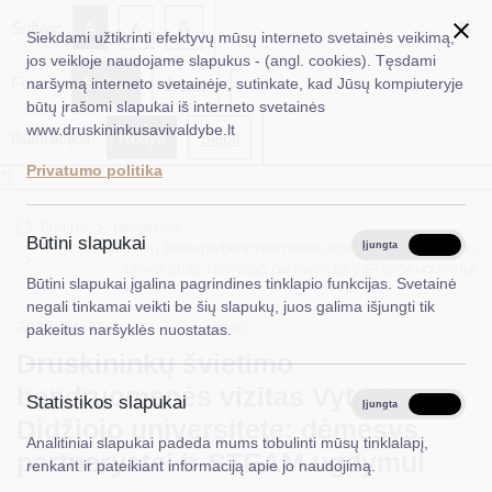
✖
A
Šriftas:
A
A
Siekdami užtikrinti efektyvų mūsų interneto svetainės veikimą,
jos veikloje naudojame slapukus - (angl. cookies). Tęsdami
Fonas:
Baltas
Juoda
naršymą interneto svetainėje, sutinkate, kad Jūsų kompiuteryje
EN
Ieškoti...
būtų įrašomi slapukai iš interneto svetainės
www.druskininkusavivaldybe.lt
Iliustracijos:
Rodyti
Slėpti
Taryba
Privatumo politika
*}
Meras
Titulinis
Naujienos
Administracija
Būtini slapukai
Druskininkų švietimo bendruomenės vizitas Vytauto Didžiojo
Įjungta
Išjungta
universitete: dėmesys partnerystei ir STEAM ugdymui
Veiklos sritys
Būtini slapukai įgalina pagrindines tinklapio funkcijas. Svetainė
negali tinkamai veikti be šių slapukų, juos galima išjungti tik
Teisinė informacija
2026-04-22
Švietimas
pakeitus naršyklės nuostatas.
Druskininkų švietimo
Struktūra ir kontaktinė informacija
bendruomenės vizitas Vytauto
Statistikos slapukai
Karjera
Įjungta
Išjungta
Didžiojo universitete: dėmesys
Analitiniai slapukai padeda mums tobulinti mūsų tinklalapį,
DUK
partnerystei ir STEAM ugdymui
renkant ir pateikiant informaciją apie jo naudojimą.
PASLAUGOS