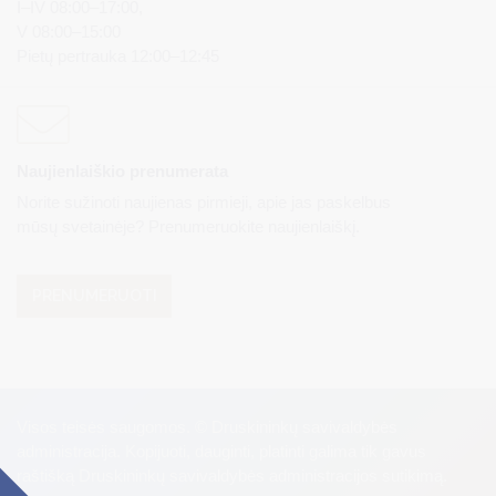
I–IV 08:00–17:00,
V 08:00–15:00
Pietų pertrauka 12:00–12:45
Naujienlaiškio prenumerata
Norite sužinoti naujienas pirmieji, apie jas paskelbus
mūsų svetainėje? Prenumeruokite naujienlaiškį.
PRENUMERUOTI
Visos teisės saugomos. © Druskininkų savivaldybės
administracija. Kopijuoti, dauginti, platinti galima tik gavus
raštišką Druskininkų savivaldybės administracijos sutikimą.