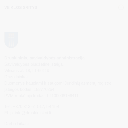
VEIKLOS SRITYS
Druskininkų savivaldybės administracija
Savivaldybės biudžetinė įstaiga,
Vilniaus al. 18, LT-66119
Druskininkai
Duomenys kaupiami ir saugomi Juridinių asmenų registre
Įstaigos kodas: 188776264
PVM mokėtojo kodas: LT100008196411
Tel.: +370 313 51 517, 59 159
El. p.
info@druskininkai.lt
Darbo laikas: