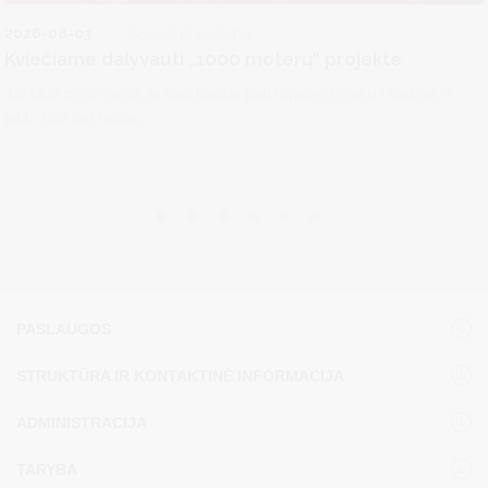
2026-08-03
Socialinė parama
Kviečiame dalyvauti „1000 moterų“ projekte
Jei šiuo metu viena ar daugiausia pati rūpiniesi vaiku / vaikais ir
jauti, kad tau reikia...
PASLAUGOS
STRUKTŪRA IR KONTAKTINĖ INFORMACIJA
ADMINISTRACIJA
TARYBA