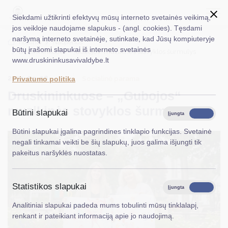
Siekdami užtikrinti efektyvų mūsų interneto svetainės veikimą,
jos veikloje naudojame slapukus - (angl. cookies). Tęsdami
naršymą interneto svetainėje, sutinkate, kad Jūsų kompiuteryje
EN
Ieškoti...
Titulinis
Naujienos
būtų įrašomi slapukai iš interneto svetainės
Druskininkuose – „Gubojos“ muzikinės stovyklos šurmulys
www.druskininkusavivaldybe.lt
Taryba
2025-09-08
Socialinė parama
Privatumo politika
Meras
Druskininkuose – „Gubojos“
Administracija
muzikinės stovyklos šurmulys
Būtini slapukai
Įjungta
Išjungta
Veiklos sritys
Būtini slapukai įgalina pagrindines tinklapio funkcijas. Svetainė
negali tinkamai veikti be šių slapukų, juos galima išjungti tik
Teisinė informacija
pakeitus naršyklės nuostatas.
Struktūra ir kontaktinė informacija
Statistikos slapukai
Karjera
Įjungta
Išjungta
Analitiniai slapukai padeda mums tobulinti mūsų tinklalapį,
DUK
renkant ir pateikiant informaciją apie jo naudojimą.
PASLAUGOS