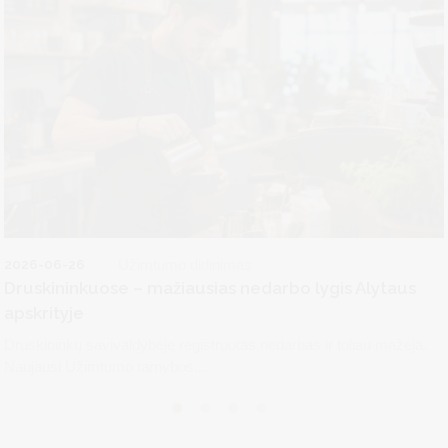
2026-06-26
Užimtumo didinimas
Druskininkuose – mažiausias nedarbo lygis Alytaus
apskrityje
Druskininkų savivaldybėje registruotas nedarbas ir toliau mažėja.
Naujausi Užimtumo tarnybos...