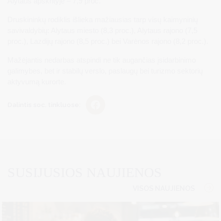
Alytaus apskrityje – 7,9 proc.
Druskininkų rodiklis išlieka mažiausias tarp visų kaimyninių
savivaldybių: Alytaus miesto (8,3 proc.), Alytaus rajono (7,5
proc.), Lazdijų rajono (8,5 proc.) bei Varėnos rajono (8,2 proc.).
Mažėjantis nedarbas atspindi ne tik augančias įsidarbinimo
galimybes, bet ir stabilų verslo, paslaugų bei turizmo sektorių
aktyvumą kurorte.
Dalintis soc. tinkluose:
SUSIJUSIOS NAUJIENOS
VISOS NAUJIENOS