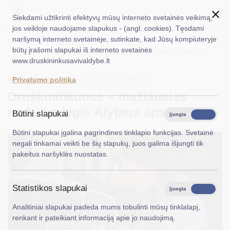
Siekdami užtikrinti efektyvų mūsų interneto svetainės veikimą,
jos veikloje naudojame slapukus - (angl. cookies). Tęsdami
naršymą interneto svetainėje, sutinkate, kad Jūsų kompiuteryje
EN
Ieškoti...
Titulinis
Naujienos
būtų įrašomi slapukai iš interneto svetainės
Druskininkuose – mažiausias nedarbo lygis Alytaus apskrityje
www.druskininkusavivaldybe.lt
Taryba
2026-06-08
Užimtumo didinimas
Privatumo politika
Meras
Druskininkuose – mažiausias
Administracija
nedarbo lygis Alytaus apskrityje
Būtini slapukai
Įjungta
Išjungta
Veiklos sritys
Būtini slapukai įgalina pagrindines tinklapio funkcijas. Svetainė
negali tinkamai veikti be šių slapukų, juos galima išjungti tik
Teisinė informacija
pakeitus naršyklės nuostatas.
Struktūra ir kontaktinė informacija
Statistikos slapukai
Karjera
Įjungta
Išjungta
Analitiniai slapukai padeda mums tobulinti mūsų tinklalapį,
DUK
renkant ir pateikiant informaciją apie jo naudojimą.
PASLAUGOS