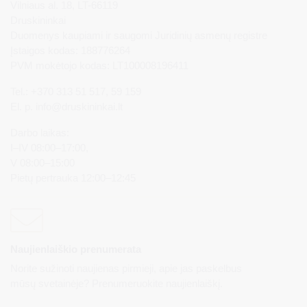
Vilniaus al. 18, LT-66119
Druskininkai
Duomenys kaupiami ir saugomi Juridinių asmenų registre
Įstaigos kodas: 188776264
PVM mokėtojo kodas: LT100008196411
Tel.: +370 313 51 517, 59 159
El. p.
info@druskininkai.lt
Darbo laikas:
I–IV 08:00–17:00,
V 08:00–15:00
Pietų pertrauka 12:00–12:45
Naujienlaiškio prenumerata
Norite sužinoti naujienas pirmieji, apie jas paskelbus
mūsų svetainėje? Prenumeruokite naujienlaiškį.