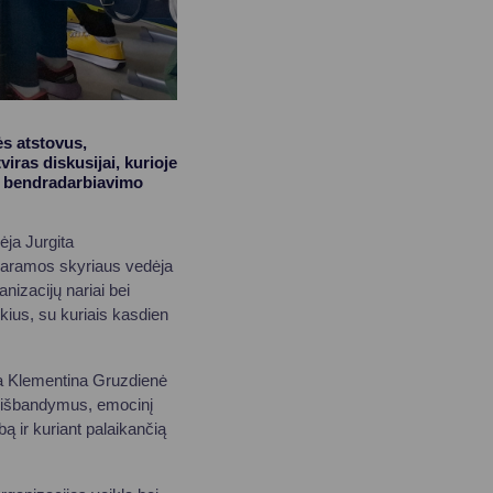
s atstovus,
viras diskusijai, kurioje
ei bendradarbiavimo
ja Jurgita
paramos skyriaus vedėja
nizacijų nariai bei
ūkius, su kuriais kasdien
ja Klementina Gruzdienė
us išbandymus, emocinį
 ir kuriant palaikančią