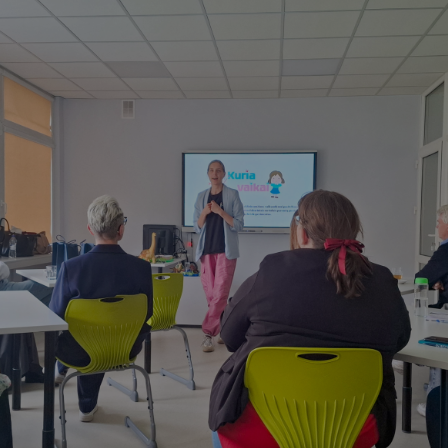
Vartotojų teisių apsauga
Pranešėjų apsauga
Asmens duomenų apsauga