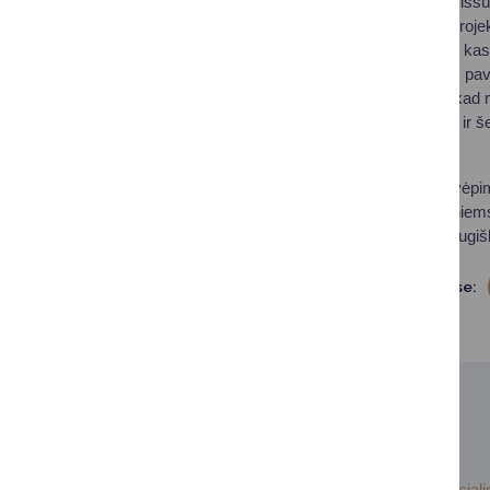
vaikus gali kilti daug i
vykdoma nemažai projektų 
išgirsti iš pirmų lūpų, 
susitikimo metu, jau pavyk
linkme. Labai tikiu, kad 
rūpinsis šių vaikučių ir 
– sakė D. Brown.
Susitikimas tapo įkvėpim
išgirstiems ir ne vienie
padedančiu kurti draugiš
Dalintis soc. tinkluose:
SUSIJUSIOS NAUJIENOS
2026-06-18
Social