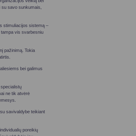
rganizacijos veiklą bei
eni su savo sunkumais,
s stimuliacijos sistemą –
s tampa vis svarbesniu
nį pažinimą. Tokia
irtis.
galiesiems bei galimus
specialistų
ai ne tik atvėrė
 dėmesys.
su savivaldybe teikiant
ndividualių poreikių