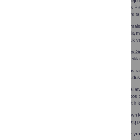
Prie diskusijos prisidėjo
siekį plėsti paslaugas Pi
todėl nuoseklus ryšys tarp
Inovatyviais sprendimais
priemonę, padedančią ma
pagalbos įrankiu ne tik 
MB „Labastogiai“ supažin
terapinio pobūdžio veikla
Savivaldybės administrac
bendradarbiavimo būdus
Diskusijos metu tėvai at
prieinamumu, pagalbos por
galimybių langus, bet ir 
Vicemerė Diana Brown kvi
siūlymus dėl reikalingų 
„Stipri bendruomenė yra t