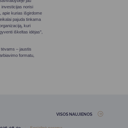
Savivaldybėje jau
investicijas norisi
, apie kurias išgirdome
 reikalai pajuda tinkama
rganizaciją, kuri
yventi iškeltas idėjas“,
 tėvams – jaustis
darbiavimo formatu,
VISOS NAUJIENOS
026-08-03
Socialinė parama