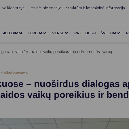
Veiklos sritys
Teisinė informacija
Struktūra ir kontaktinė informacija
mui
ė informacija
Teisės aktai
Struktūra ir kontaktinė
informacija
administracijos
Norminiai teisės aktai
SKELBIMAI
TURIZMAS
VERSLAS
PROJEKTAI
ŠVIETIMAS
R
Asmenų aptarnavimas
Teisės aktų projektai
kumentai
Konsultavimasis su
ogas apie atipiškos raidos vaikų poreikius ir bendruomenės svarbą
Mero potvarkiai
visuomene
vencija
Tyrimai ir analizės
Savivaldybės įstaigos
ai
cialinė parama
Valstybės garantuojama
Darbo grupės ir komisijos
kuose – nuoširdus dialogas a
ybės
teisinė pagalba
Seniūnijos
raidos vaikų poreikius ir be
 remiami
Teisės aktų pažeidimai
Nuorodos
Galiojančio teisinio
as ir apskaita
reguliavimo poveikio ex post
vertinimas
struktūra