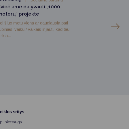
Kviečiame dalyvauti „1000
moterų“ projekte
ei šiuo metu viena ar daugiausia pati
ūpiniesi vaiku / vaikais ir jauti, kad tau
eikia...
eiklos sritys
plinkosauga