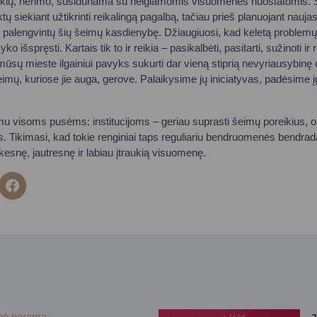
ššūkių, nerimo, susiduriama su neigiamomis visuomenės nuostatomis. 
siekiant užtikrinti reikalingą pagalbą, tačiau prieš planuojant naujas 
kas palengvintų šių šeimų kasdienybę. Džiaugiuosi, kad keletą problemų
o išspręsti. Kartais tik to ir reikia – pasikalbėti, pasitarti, sužinoti ir
mūsų mieste ilgainiui pavyks sukurti dar vieną stiprią nevyriausybinę o
šeimų, kuriose jie auga, gerove. Palaikysime jų iniciatyvas, padėsime įg
u visoms pusėms: institucijoms – geriau suprasti šeimų poreikius, o
ms. Tikimasi, kad tokie renginiai taps reguliariu bendruomenės bendra
kesnę, jautresnę ir labiau įtraukią visuomenę.
inė parama
2