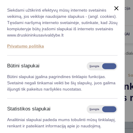
Taryba
Meras
Administracija
Siekdami užtikrinti efektyvų mūsų interneto svetainės
Karjera
DUK
veikimą, jos veikloje naudojame slapukus - (angl. cookies).
Registruokitės priėmi
Administracin
Tęsdami naršymą interneto svetainėje, sutinkate, kad Jūsų
kompiuteryje būtų įrašomi slapukai iš interneto svetainės
Darbotvarkė
Savivaldybės 
PASLAUGOS
DRUSKININKAI
www.druskininkusavivaldybe.lt
vadovai
Kontaktai
Privatumo politika
Planavimo do
Titulinis
Naujienos
Druskininkuose – nuoširdus dial
Vicemerai
Korupcijos pre
Būtini slapukai
Įjungta
Išjungta
Mero patarėja
Viešieji pirkim
2025-05-09
So
Būtini slapukai įgalina pagrindines tinklapio funkcijas.
Svetainė negali tinkamai veikti be šių slapukų, juos galima
Druskinin
Lygios galim
išjungti tik pakeitus naršyklės nuostatas.
atipiškos 
Savivaldybės
projektai
svarbą
Statistikos slapukai
Įjungta
Išjungta
Finansų valdym
Analitiniai slapukai padeda mums tobulinti mūsų tinklalapį,
renkant ir pateikiant informaciją apie jo naudojimą.
Organizacinė 