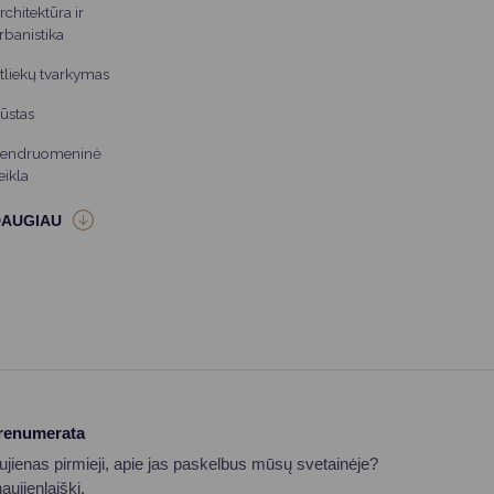
rchitektūra ir
rbanistika
tliekų tvarkymas
ūstas
endruomeninė
eikla
prenumerata
aujienas pirmieji, apie jas paskelbus mūsų svetainėje?
ujienlaiškį.