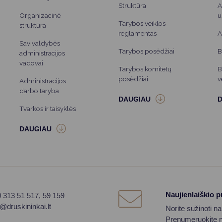
Struktūra
A
Organizacinė
u
Tarybos veiklos
struktūra
reglamentas
A
Savivaldybės
Tarybos posėdžiai
B
administracijos
vadovai
Tarybos komitetų
B
posėdžiai
v
Administracijos
darbo taryba
Tvarkos ir taisyklės
Naujienlaiškio 
0 313 51 517, 59 159
o@druskininkai.lt
Norite sužinoti n
Prenumeruokite na