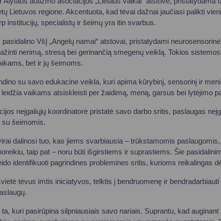
 ir Alytaus autizmo asociacijos „Lietaus vaikai“ atstovė, pristatydama o
etų Lietuvos regione. Akcentuota, kad tėvai dažnai jaučiasi palikti vi
 institucijų, specialistų ir šeimų yra itin svarbus.
 pasidalino VšĮ „Angelų namai“ atstovai, pristatydami neurosensorinė
žinti nerimą, stresą bei gerinančią smegenų veiklą. Tokios sistemo
vaikams, bet ir jų šeimoms.
dino su savo edukacine veikla, kuri apima kūrybinį, sensorinį ir meni
 leidžia vaikams atsiskleisti per žaidimą, meną, garsus bei lytėjimo pat
ijos neįgaliųjų koordinatorė pristatė savo darbo sritis, paslaugas neį
 su šeimomis.
virai dalinosi tuo, kas jiems svarbiausia – trūkstamomis paslaugomis, 
eikiu, taip pat – noru būti išgirstiems ir suprastiems. Šie pasidalinim
leido identifikuoti pagrindines problemines sritis, kurioms reikalingas
etė tėvus imtis iniciatyvos, telktis į bendruomenę ir bendradarbiauti 
paslaugų.
a, kuri pasirūpina silpniausiais savo nariais. Suprantu, kad auginant i