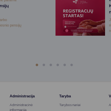
nsijų
darbo
J
desnio pensijų
r
r
Administracija
Taryba
V
Administracinė
Tarybos nariai
A
informacija