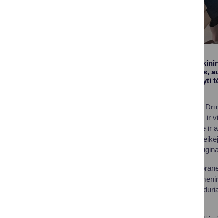
Gegužės 6 d. Druskinin
specialistus ir tėvus, a
buvo ne tik išklausyti 
galimybės.
Susitikime dalyvavo Dru
Naruckienė,Asmens ir vi
Ligita Baranauskienė ir 
socialinių paslaugų teikė
susiduria šeimos, augina
Viena iš susitikimo pra
– atvirai dalinosi asmeni
krūvį, su kuriuo susidur
aplinką.