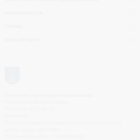
ADMINISTRACIJA
TARYBA
VEIKLOS SRITYS
Druskininkų savivaldybės administracija
Savivaldybės biudžetinė įstaiga,
Vilniaus al. 18, LT-66119
Druskininkai
Duomenys kaupiami ir saugomi Juridinių asmenų registre
Įstaigos kodas: 188776264
PVM mokėtojo kodas: LT100008196411