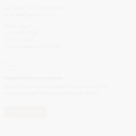
Tel.: +370 313 51 517, 59 159
El. p.
info@druskininkai.lt
Darbo laikas:
I–IV 08:00–17:00,
V 08:00–15:00
Pietų pertrauka 12:00–12:45
Naujienlaiškio prenumerata
Norite sužinoti naujienas pirmieji, apie jas paskelbus
mūsų svetainėje? Prenumeruokite naujienlaiškį.
PRENUMERUOTI