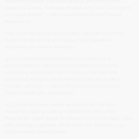
ūkiškumo įrodymas. Paslauga atpiginta, įvertinus įmonės
pardavimų apimtis, realizuotų paslaugų kiekį, kitus kainai įtakos
turinčius veiksnius“, – sakė savivaldybės meras Ričardas
Malinauskas.
Nauji tarifai bus taikomi už paslaugas, suteiktas nuo birželio
mėnesio, todėl pirmieji pokyčiai gyventojų sąskaitose
atsispindės jau vasaros laikotarpiu.
„Įmonės teikiamų paslaugų kainos yra peržiūrimos ir
perskaičiuojamos kasmet, įvertinant pardavimų apimčių
pasikeitimą, energetinių resursų, kuro ir medžiagų kainų
pasikeitimą, mokesčių pasikeitimus bei kitus kainai įtakos
turinčius veiksnius“, – sako UAB „Druskininkų vandenys“
vadovas Mindaugas Jaskelevičius.
2025 metų bendrovės veiklos rezultatai rodo, kad kainų
mažėjimas pagrįstas stabilia ir efektyvia įmonės veikla.
Pajamos per metus išaugo iki daugiau kaip 2,8 mln. eurų, veikla
išliko pelninga, o grynasis pelnas siekė apie 420 tūkst. eurų .
Taip pat mažėjo įsipareigojimai.