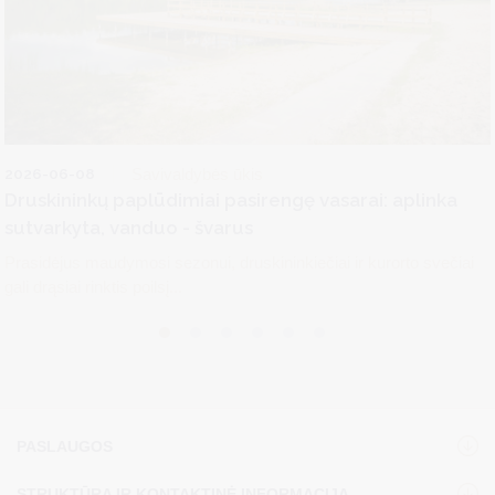
2026-06-08
Savivaldybės ūkis
Druskininkų paplūdimiai pasirengę vasarai: aplinka
sutvarkyta, vanduo - švarus
Prasidėjus maudymosi sezonui, druskininkiečiai ir kurorto svečiai
gali drąsiai rinktis poilsį...
PASLAUGOS
STRUKTŪRA IR KONTAKTINĖ INFORMACIJA