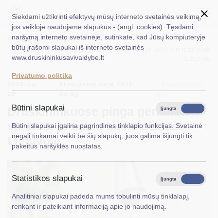
Siekdami užtikrinti efektyvų mūsų interneto svetainės veikimą,
jos veikloje naudojame slapukus - (angl. cookies). Tęsdami
naršymą interneto svetainėje, sutinkate, kad Jūsų kompiuteryje
EN
Ieškoti...
Titulinis
Naujienos
būtų įrašomi slapukai iš interneto svetainės
Druskininkuose pinga geriamasis vanduo: jo kaina bus mažiausia
www.druskininkusavivaldybe.lt
Lietuvoje
Taryba
Privatumo politika
2026-04-
Atnaujinimo data: 2026-
Meras
Savivaldybės
28
04-29
ūkis
Administracija
Būtini slapukai
Druskininkuose pinga geriamasis
Įjungta
Išjungta
Veiklos sritys
vanduo: jo kaina bus mažiausia
Būtini slapukai įgalina pagrindines tinklapio funkcijas. Svetainė
negali tinkamai veikti be šių slapukų, juos galima išjungti tik
Lietuvoje
Teisinė informacija
pakeitus naršyklės nuostatas.
Struktūra ir kontaktinė informacija
Statistikos slapukai
Karjera
Įjungta
Išjungta
Analitiniai slapukai padeda mums tobulinti mūsų tinklalapį,
DUK
renkant ir pateikiant informaciją apie jo naudojimą.
PASLAUGOS