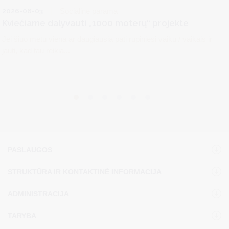
2026-08-03
Socialinė parama
Kviečiame dalyvauti „1000 moterų“ projekte
Jei šiuo metu viena ar daugiausia pati rūpiniesi vaiku / vaikais ir
jauti, kad tau reikia...
PASLAUGOS
STRUKTŪRA IR KONTAKTINĖ INFORMACIJA
ADMINISTRACIJA
TARYBA