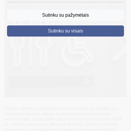
DRUSKININKAI
Sutinku su pažymėtais
SKELBIMAI
Sutinku su visais
TURIZMAS
VERSLAS
PROJEKTAI
ŠVIETIMAS
REGISTRACIJA
RENGINIAI
Fizinės aplinkos prieinamumas žmonėms su negalia yra
viena svarbiausių sąlygų jų visaverčiam dalyvavimui
visuomenėje. Lygių galimybių kontrolieriaus tarnyba 2024
m. veiklos ataskaitoje atkreipė dėmesį į dažną problemą –
asmenims su negalia skirtų tualetų prieinamumo stoką.