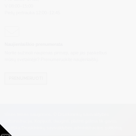
V 08:00–15:00
Pietų pertrauka 12:00–12:45
Naujienlaiškio prenumerata
Norite sužinoti naujienas pirmieji, apie jas paskelbus
mūsų svetainėje? Prenumeruokite naujienlaiškį.
PRENUMERUOTI
Visos teisės saugomos. © Druskininkų savivaldybės
administracija. Kopijuoti, dauginti, platinti galima tik gavus
raštišką Druskininkų savivaldybės administracijos sutikimą.