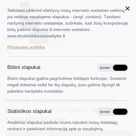
✖
A
Šriftas:
A
A
Siekdami užtikrinti efektyvų mūsų interneto svetainės veikimą,
jos veikloje naudojame slapukus - (angl. cookies). Tęsdami
Fonas:
Baltas
Juoda
naršymą interneto svetainėje, sutinkate, kad Jūsų kompiuteryje
EN
Ieškoti...
būtų įrašomi slapukai iš interneto svetainės
www.druskininkusavivaldybe.lt
Iliustracijos:
Rodyti
Slėpti
Taryba
Privatumo politika
*}
Meras
Titulinis
Naujienos
Administracija
Būtini slapukai
Fizinės aplinkos prieinamumas – būtina sąlyga žmogaus orumui ir
Įjungta
Išjungta
savarankiškumui
Veiklos sritys
Būtini slapukai įgalina pagrindines tinklapio funkcijas. Svetainė
negali tinkamai veikti be šių slapukų, juos galima išjungti tik
Teisinė informacija
2025-06-30
Socialinė parama
pakeitus naršyklės nuostatas.
Fizinės aplinkos prieinamumas –
Struktūra ir kontaktinė informacija
būtina sąlyga žmogaus orumui ir
Statistikos slapukai
Karjera
Įjungta
Išjungta
savarankiškumui
Analitiniai slapukai padeda mums tobulinti mūsų tinklalapį,
DUK
renkant ir pateikiant informaciją apie jo naudojimą.
PASLAUGOS