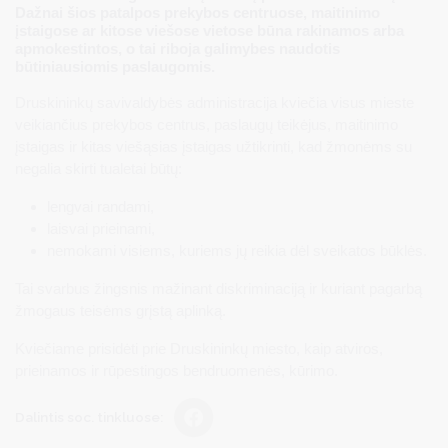
Dažnai šios patalpos prekybos centruose, maitinimo
įstaigose ar kitose viešose vietose būna rakinamos arba
apmokestintos, o tai riboja galimybes naudotis
būtiniausiomis paslaugomis.
Druskininkų savivaldybės administracija kviečia visus mieste
veikiančius prekybos centrus, paslaugų teikėjus, maitinimo
įstaigas ir kitas viešąsias įstaigas užtikrinti, kad žmonėms su
negalia skirti tualetai būtų:
lengvai randami,
laisvai prieinami,
nemokami visiems, kuriems jų reikia dėl sveikatos būklės.
Tai svarbus žingsnis mažinant diskriminaciją ir kuriant pagarbą
žmogaus teisėms grįstą aplinką.
Kviečiame prisidėti prie Druskininkų miesto, kaip atviros,
prieinamos ir rūpestingos bendruomenės, kūrimo.
Dalintis soc. tinkluose: