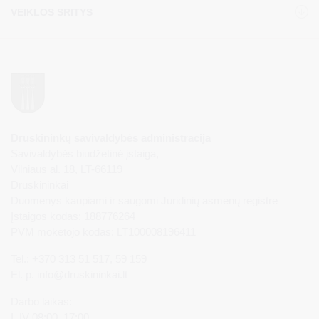
VEIKLOS SRITYS
Druskininkų savivaldybės administracija
Savivaldybės biudžetinė įstaiga,
Vilniaus al. 18, LT-66119
Druskininkai
Duomenys kaupiami ir saugomi Juridinių asmenų registre
Įstaigos kodas: 188776264
PVM mokėtojo kodas: LT100008196411
Tel.: +370 313 51 517, 59 159
El. p.
info@druskininkai.lt
Darbo laikas:
I–IV 08:00–17:00,