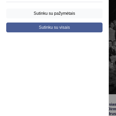
Sutinku su pažymėtais
Sutinku su visais
Pasitinkant gražiausia
Diana Gaičiūnaite-Dirme
šeimas, bet ir visą dr