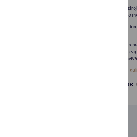
Renginio dalyviai sužinojo
pasauliu. Pasirodymo metu
„Kiekvienas žmogus turi 
Gaičiūnaite-Dirmė.
Artėjant gražiausioms me
1255 vaikai, netekę tėvų 
sakė Druskininkų saviva
Renginio nuotraukas galit
Dalintis soc. tinkluose:
SUSIJUSIOS NAUJIENOS