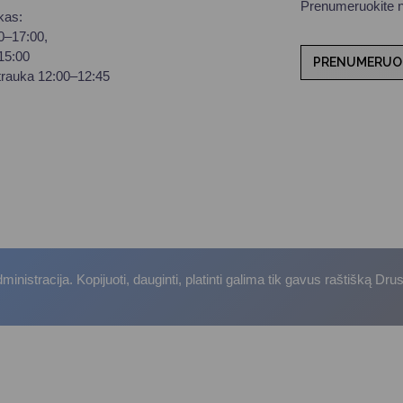
Prenumeruokite na
kas:
00–17:00,
–15:00
PRENUMERUO
trauka 12:00–12:45
istracija. Kopijuoti, dauginti, platinti galima tik gavus raštišką Dru