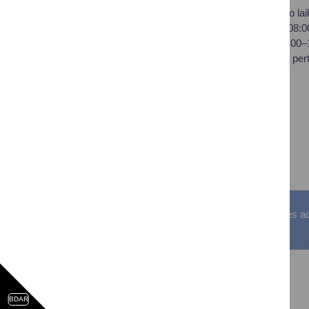
Savivaldybės biudžetinė
Darbo lai
įstaiga,
I–IV 08:
Vilniaus al. 18, LT-66119
V 08:00
Druskininkai
Pietų per
Duomenys kaupiami ir
saugomi Juridinių asmenų
registre
Įstaigos kodas: 188776264
PVM mokėtojo kodas:
LT100008196411
Visos teisės saugomos. © Druskininkų savivaldybės admin
BDAR