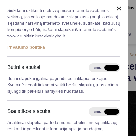
A
Šriftas:
A
A
Fonas:
Baltas
Juoda
Ilius
Taryba
Meras
Administracija
Siekdami užtikrinti efektyvų mūsų interneto svetainės
Karjera
DUK
veikimą, jos veikloje naudojame slapukus - (angl. cookies).
*}
Registruokitės priėmi
Administracin
Tęsdami naršymą interneto svetainėje, sutinkate, kad Jūsų
kompiuteryje būtų įrašomi slapukai iš interneto svetainės
Titulinis
Naujienos
Globos centras pakvietė į kalėdi
Darbotvarkė
Savivaldybės 
PASLAUGOS
DRUSKININKAI
www.druskininkusavivaldybe.lt
vadovai
Kontaktai
Privatumo politika
Planavimo do
2023-12-13
Soc
Vicemerai
Globos cen
Korupcijos pre
Būtini slapukai
Įjungta
Išjungta
Mero patarėja
„Magiška 
Viešieji pirkim
Būtini slapukai įgalina pagrindines tinklapio funkcijas.
Svetainė negali tinkamai veikti be šių slapukų, juos galima
Lygios galim
išjungti tik pakeitus naršyklės nuostatas.
Savivaldybės
projektai
Statistikos slapukai
Įjungta
Išjungta
Finansų valdym
Analitiniai slapukai padeda mums tobulinti mūsų tinklalapį,
renkant ir pateikiant informaciją apie jo naudojimą.
Organizacinė 