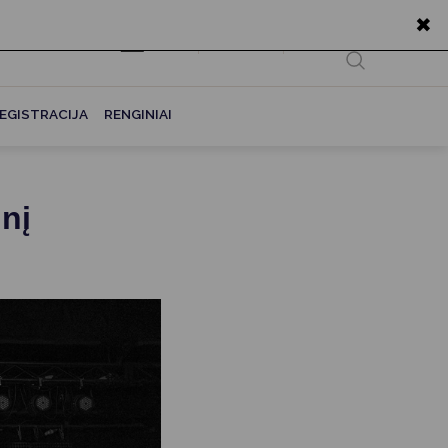
✖
EN
Ieškoti...
EGISTRACIJA
RENGINIAI
inį