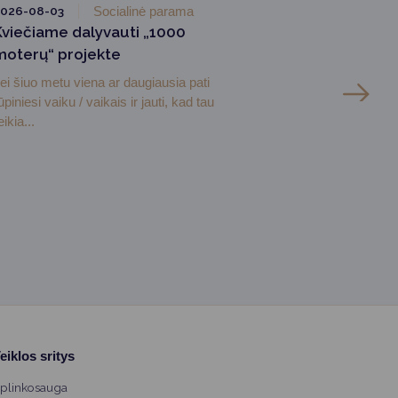
026-08-03
Socialinė parama
Kviečiame dalyvauti „1000
moterų“ projekte
ei šiuo metu viena ar daugiausia pati
ūpiniesi vaiku / vaikais ir jauti, kad tau
eikia...
eiklos sritys
plinkosauga