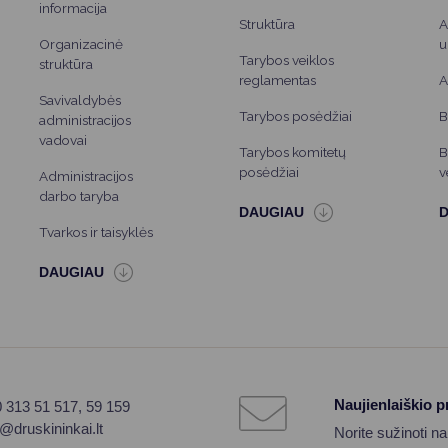
informacija
Struktūra
A
Organizacinė
u
Tarybos veiklos
struktūra
reglamentas
A
Savivaldybės
Tarybos posėdžiai
B
administracijos
vadovai
Tarybos komitetų
B
posėdžiai
v
Administracijos
darbo taryba
Tvarkos ir taisyklės
Naujienlaiškio 
0 313 51 517, 59 159
o@druskininkai.lt
Norite sužinoti n