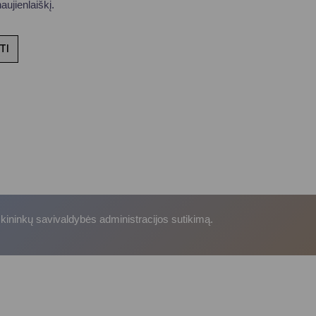
ujienlaiškį.
TI
skininkų savivaldybės administracijos sutikimą.