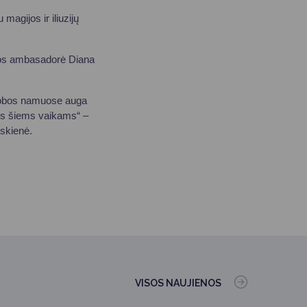
magijos ir iliuzijų
lobos ambasadorė Diana
 globos namuose auga
rdis šiems vaikams“ –
skienė.
VISOS NAUJIENOS