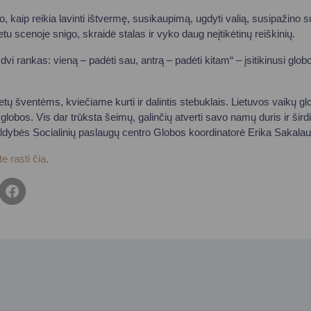
, kaip reikia lavinti ištvermę, susikaupimą, ugdyti valią, susipažino su 
 scenoje snigo, skraidė stalas ir vyko daug neįtikėtinų reiškinių.
dvi rankas: vieną – padėti sau, antrą – padėti kitam“ – įsitikinusi g
tų šventėms, kviečiame kurti ir dalintis stebuklais. Lietuvos vaikų
globos. Vis dar trūksta šeimų, galinčių atverti savo namų duris ir ši
ldybės Socialinių paslaugų centro Globos koordinatorė Erika Sakalau
e rasti čia.