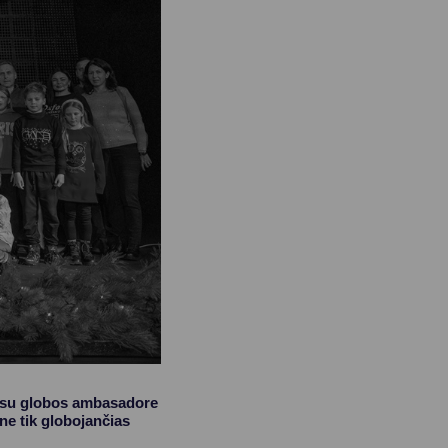
u su globos ambasadore
ne tik globojančias