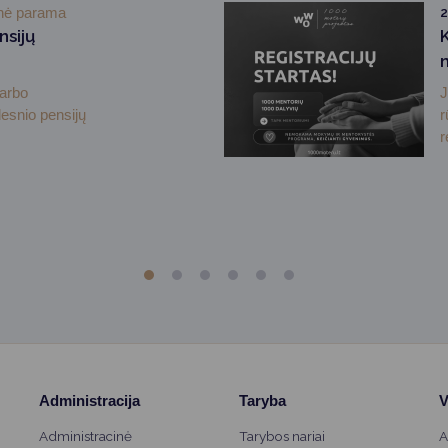
inė parama
2
nsijų
darbo
J
desnio pensijų
r
r
Administracija
Taryba
V
Administracinė
Tarybos nariai
A