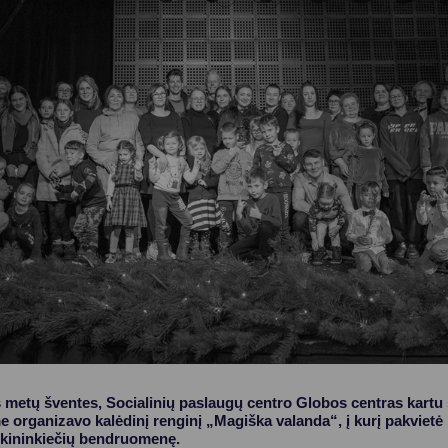
Vartotojų teisių apsauga
Pranešėjų apsauga
Asmens duomenų apsauga
s metų šventes, Socialinių paslaugų centro Globos centras kart
 organizavo kalėdinį renginį „Magiška valanda“, į kurį pakvietė 
uskininkiečių bendruomenę.