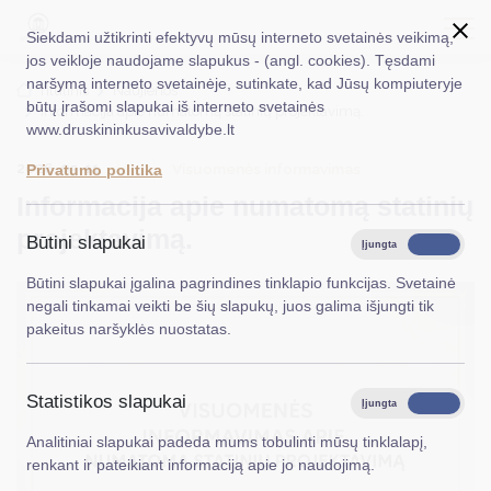
Siekdami užtikrinti efektyvų mūsų interneto svetainės veikimą,
jos veikloje naudojame slapukus - (angl. cookies). Tęsdami
naršymą interneto svetainėje, sutinkate, kad Jūsų kompiuteryje
EN
Ieškoti...
Titulinis
Naujienos
būtų įrašomi slapukai iš interneto svetainės
Informacija apie numatomą statinių projektavimą.
www.druskininkusavivaldybe.lt
Taryba
2026-05-11
Visuomenės informavimas
Privatumo politika
Meras
Informacija apie numatomą statinių
Administracija
projektavimą.
Būtini slapukai
Įjungta
Išjungta
Veiklos sritys
Būtini slapukai įgalina pagrindines tinklapio funkcijas. Svetainė
negali tinkamai veikti be šių slapukų, juos galima išjungti tik
Teisinė informacija
pakeitus naršyklės nuostatas.
Struktūra ir kontaktinė informacija
Statistikos slapukai
Karjera
Įjungta
Išjungta
Analitiniai slapukai padeda mums tobulinti mūsų tinklalapį,
DUK
renkant ir pateikiant informaciją apie jo naudojimą.
PASLAUGOS