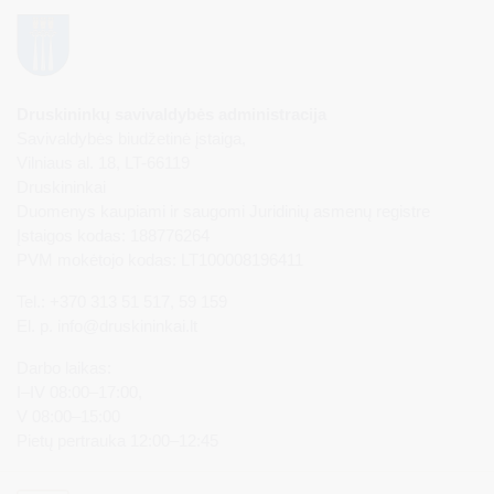
Druskininkų savivaldybės administracija
Savivaldybės biudžetinė įstaiga,
Vilniaus al. 18, LT-66119
Druskininkai
Duomenys kaupiami ir saugomi Juridinių asmenų registre
Įstaigos kodas: 188776264
PVM mokėtojo kodas: LT100008196411
Tel.: +370 313 51 517, 59 159
El. p.
info@druskininkai.lt
Darbo laikas:
I–IV 08:00–17:00,
V 08:00–15:00
Pietų pertrauka 12:00–12:45