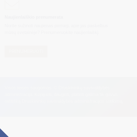
Naujienlaiškio prenumerata
Norite sužinoti naujienas pirmieji, apie jas paskelbus
mūsų svetainėje? Prenumeruokite naujienlaiškį.
PRENUMERUOTI
Visos teisės saugomos. © Druskininkų savivaldybės
administracija. Kopijuoti, dauginti, platinti galima tik gavus
raštišką Druskininkų savivaldybės administracijos sutikimą.