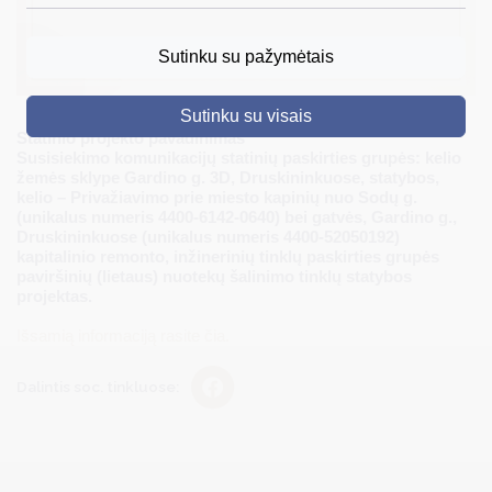
DRUSKININKAI
Sutinku su pažymėtais
SKELBIMAI
Sutinku su visais
TURIZMAS
Statinio projekto pavadinimas
Susisiekimo komunikacijų statinių paskirties grupės: kelio
VERSLAS
žemės sklype Gardino g. 3D, Druskininkuose, statybos,
kelio – Privažiavimo prie miesto kapinių nuo Sodų g.
PROJEKTAI
(unikalus numeris 4400-6142-0640) bei gatvės, Gardino g.,
Druskininkuose (unikalus numeris 4400-52050192)
ŠVIETIMAS
kapitalinio remonto, inžinerinių tinklų paskirties grupės
paviršinių (lietaus) nuotekų šalinimo tinklų statybos
projektas.
REGISTRACIJA
Išsamią informaciją rasite čia.
RENGINIAI
Dalintis soc. tinkluose: