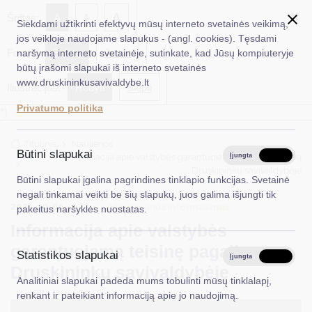
✖
A
Šriftas:
A
A
Siekdami užtikrinti efektyvų mūsų interneto svetainės veikimą,
jos veikloje naudojame slapukus - (angl. cookies). Tęsdami
Fonas:
Baltas
Juoda
naršymą interneto svetainėje, sutinkate, kad Jūsų kompiuteryje
EN
Ieškoti...
būtų įrašomi slapukai iš interneto svetainės
www.druskininkusavivaldybe.lt
Iliustracijos:
Rodyti
Slėpti
Taryba
Privatumo politika
*}
Meras
Titulinis
Naujienos
Administracija
Būtini slapukai
Informacija apie valstybės garantuojamą teisinę pagalbą
Įjungta
Išjungta
Druskininkų savivaldybėje
Veiklos sritys
Būtini slapukai įgalina pagrindines tinklapio funkcijas. Svetainė
negali tinkamai veikti be šių slapukų, juos galima išjungti tik
Teisinė informacija
2025-10-01
Visuomenės informavimas
pakeitus naršyklės nuostatas.
Informacija apie valstybės
Struktūra ir kontaktinė informacija
garantuojamą teisinę pagalbą
Statistikos slapukai
Karjera
Įjungta
Išjungta
Druskininkų savivaldybėje
Analitiniai slapukai padeda mums tobulinti mūsų tinklalapį,
DUK
renkant ir pateikiant informaciją apie jo naudojimą.
PASLAUGOS