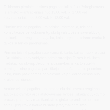
Teikiamos pirminės teisinės pagalbos laikai (tik užsiregistravus
iš anksto) – antradieniais nuo 13.00 val. iki 17.00 val.;
ketvirtadieniais nuo 8.00 val. iki 12.00 val.
Pirminė teisinė pagalba – tai teisinė informacija, teisinės
konsultacijos bei dokumentų, skirtų valstybės ir savivaldybių
institucijoms rengimas, pagalba, kaip spręsti ne teismo tvarka ir
taikos sutarties parengimas.
Pirminė teisinė pagalba suteikiama iš karto, kai asmuo kreipiasi
į Druskininkų savivaldybės administracijos Teisės ir civilinės
metrikacijos skyrių. Jeigu nėra galimybės iš karto suteikti
pirminę teisinę pagalbą, pareiškėjui pranešama apie priėmimo
laiką, kuris paskiriamas ne vėlesnis kaip 5 darbo dienos nuo
kreipimosi dienos.
Antrinė teisinė pagalba – tai procesinių dokumentų rengimas,
advokato gynyba arba atstovavimas bylose, įskaitant vykdymo
procesą, atstovavimas išankstinio ginčo sprendimo ne teisme
atveju, jeigu tokią tvarką nustato įstatymai ar teismo