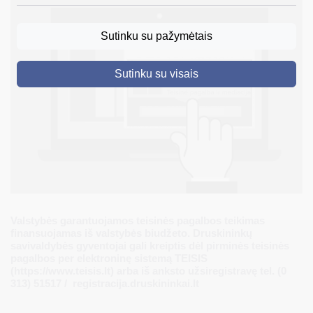
DRUSKININKAI
Sutinku su pažymėtais
SKELBIMAI
Sutinku su visais
TURIZMAS
VERSLAS
PROJEKTAI
ŠVIETIMAS
REGISTRACIJA
RENGINIAI
Valstybės garantuojamos teisinės pagalbos teikimas
finansuojamas iš valstybės biudžeto. Druskininkų
savivaldybės gyventojai gali kreiptis dėl pirminės teisinės
pagalbos per elektroninę sistemą TEISIS
(https://www.teisis.lt) arba iš anksto užsiregistravę tel. (0
313) 51517 / registracija.druskininkai.lt