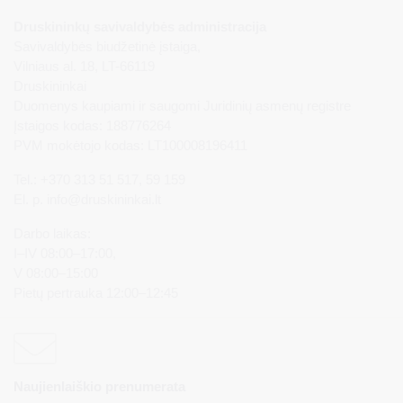
Druskininkų savivaldybės administracija
Savivaldybės biudžetinė įstaiga,
Vilniaus al. 18, LT-66119
Druskininkai
Duomenys kaupiami ir saugomi Juridinių asmenų registre
Įstaigos kodas: 188776264
PVM mokėtojo kodas: LT100008196411
Tel.: +370 313 51 517, 59 159
El. p.
info@druskininkai.lt
Darbo laikas:
I–IV 08:00–17:00,
V 08:00–15:00
Pietų pertrauka 12:00–12:45
Naujienlaiškio prenumerata