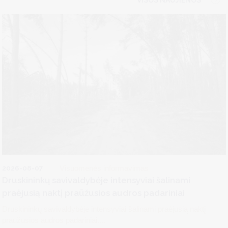
VISOS NAUJIENOS
2026-08-07
Visuomenės informavimas
Druskininkų savivaldybėje intensyviai šalinami
praėjusią naktį praūžusios audros padariniai
Druskininkų savivaldybėje intensyviai šalinami praėjusią naktį
praūžusios audros padariniai....