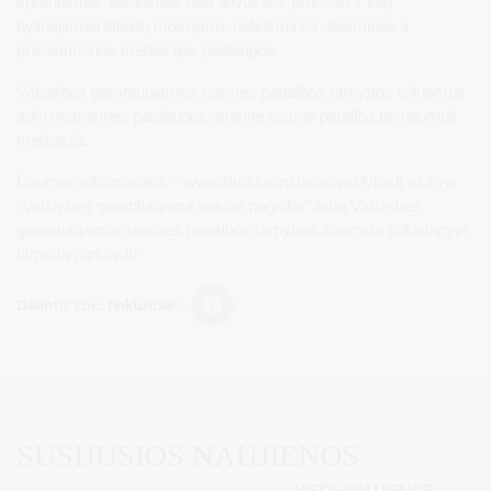
sprendimas, atleidimas nuo advokato, proceso ir kitų
bylinėjimosi išlaidų mokėjimo, neteisminės, teisminės ir
privalomosios mediacijos paslaugos.
Valstybės garantuojamos teisinės pagalbos tarnybos teikiamos
administracinės paslaugos: antrinė teisinė pagalba privalomoji
mediacija.
Daugiau informacijos – www.druskininkusavivaldybe.lt skiltyje
„Valstybės garantuojama teisinė pagalba“ arba Valstybės
garantuojamos teisinės pagalbos tarnybos interneto tinklalapyje
https://vgtpt.lrv.lt/
Dalintis soc. tinkluose:
SUSIJUSIOS NAUJIENOS