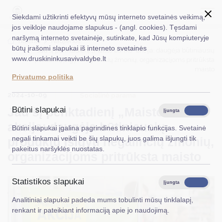
Siekdami užtikrinti efektyvų mūsų interneto svetainės veikimą,
jos veikloje naudojame slapukus - (angl. cookies). Tęsdami
naršymą interneto svetainėje, sutinkate, kad Jūsų kompiuteryje
EN
Ieškoti...
Titulinis
Naujienos
būtų įrašomi slapukai iš interneto svetainės
Jau šį penktadienį „Maisto banko“ akcija: daugėja būtiniausių
www.druskininkusavivaldybe.lt
produktų įsigyti negalinčių žmonių, organizacijoms pritrūksta
Taryba
maisto
Privatumo politika
Meras
2024-10-09
Socialinė parama
Administracija
Jau šį penktadienį „Maisto banko“
Būtini slapukai
Įjungta
Išjungta
akcija: daugėja būtiniausių
Veiklos sritys
Būtini slapukai įgalina pagrindines tinklapio funkcijas. Svetainė
negali tinkamai veikti be šių slapukų, juos galima išjungti tik
produktų įsigyti negalinčių žmonių,
Teisinė informacija
pakeitus naršyklės nuostatas.
organizacijoms pritrūksta maisto
Struktūra ir kontaktinė informacija
Statistikos slapukai
Karjera
Įjungta
Išjungta
Analitiniai slapukai padeda mums tobulinti mūsų tinklalapį,
DUK
renkant ir pateikiant informaciją apie jo naudojimą.
PASLAUGOS