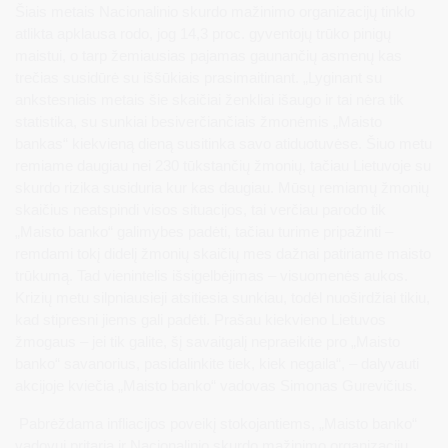
Šiais metais Nacionalinio skurdo mažinimo organizacijų tinklo
atlikta apklausa rodo, jog 14,3 proc. gyventojų trūko pinigų
maistui, o tarp žemiausias pajamas gaunančių asmenų kas
trečias susidūrė su iššūkiais prasimaitinant. „Lyginant su
ankstesniais metais šie skaičiai ženkliai išaugo ir tai nėra tik
statistika, su sunkiai besiverčiančiais žmonėmis „Maisto
bankas“ kiekvieną dieną susitinka savo atiduotuvėse. Šiuo metu
remiame daugiau nei 230 tūkstančių žmonių, tačiau Lietuvoje su
skurdo rizika susiduria kur kas daugiau. Mūsų remiamų žmonių
skaičius neatspindi visos situacijos, tai verčiau parodo tik
„Maisto banko“ galimybes padėti, tačiau turime pripažinti –
remdami tokį didelį žmonių skaičių mes dažnai patiriame maisto
trūkumą. Tad vienintelis išsigelbėjimas – visuomenės aukos.
Krizių metu silpniausieji atsitiesia sunkiau, todėl nuoširdžiai tikiu,
kad stipresni jiems gali padėti. Prašau kiekvieno Lietuvos
žmogaus – jei tik galite, šį savaitgalį nepraeikite pro „Maisto
banko“ savanorius, pasidalinkite tiek, kiek negaila“, – dalyvauti
akcijoje kviečia „Maisto banko“ vadovas Simonas Gurevičius.
Pabrėždama infliacijos poveikį stokojantiems, „Maisto banko“
vadovui pritaria ir Nacionalinio skurdo mažinimo organizacijų