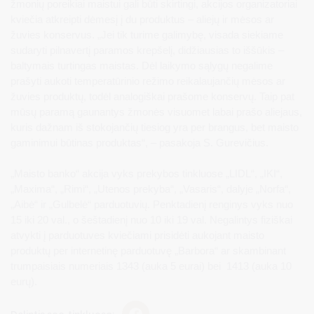
žmonių poreikiai maistui gali būti skirtingi, akcijos organizatoriai
kviečia atkreipti dėmesį į du produktus – aliejų ir mėsos ar
žuvies konservus. „Jei tik turime galimybę, visada siekiame
sudaryti pilnavertį paramos krepšelį, didžiausias to iššūkis –
baltymais turtingas maistas. Dėl laikymo sąlygų negalime
prašyti aukoti temperatūrinio režimo reikalaujančių mėsos ar
žuvies produktų, todėl analogiškai prašome konservų. Taip pat
mūsų paramą gaunantys žmonės visuomet labai prašo aliejaus,
kuris dažnam iš stokojančių tiesiog yra per brangus, bet maisto
gaminimui būtinas produktas“, – pasakoja S. Gurevičius.
„Maisto banko“ akcija vyks prekybos tinkluose „LIDL“, „IKI“,
„Maxima“, „Rimi“, „Utenos prekyba“, „Vasaris“, dalyje „Norfa“,
„Aibė“ ir „Gulbelė“ parduotuvių. Penktadienį renginys vyks nuo
15 iki 20 val., o šeštadienį nuo 10 iki 19 val. Negalintys fiziškai
atvykti į parduotuves kviečiami prisidėti aukojant maisto
produktų per internetinę parduotuvę „Barbora“ ar skambinant
trumpaisiais numeriais 1343 (auka 5 eurai) bei 1413 (auka 10
eurų).
Dalintis soc. tinkluose: