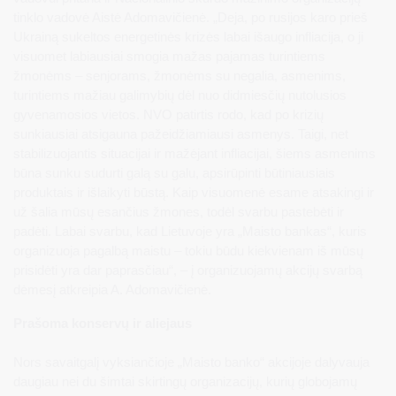
tinklo vadovė Aistė Adomavičienė. „Deja, po rusijos karo prieš
Ukrainą sukeltos energetinės krizės labai išaugo infliacija, o ji
visuomet labiausiai smogia mažas pajamas turintiems
žmonėms – senjorams, žmonėms su negalia, asmenims,
turintiems mažiau galimybių dėl nuo didmiesčių nutolusios
gyvenamosios vietos. NVO patirtis rodo, kad po krizių
sunkiausiai atsigauna pažeidžiamiausi asmenys. Taigi, net
stabilizuojantis situacijai ir mažėjant infliacijai, šiems asmenims
būna sunku sudurti galą su galu, apsirūpinti būtiniausiais
produktais ir išlaikyti būstą. Kaip visuomenė esame atsakingi ir
už šalia mūsų esančius žmones, todėl svarbu pastebėti ir
padėti. Labai svarbu, kad Lietuvoje yra „Maisto bankas“, kuris
organizuoja pagalbą maistu – tokiu būdu kiekvienam iš mūsų
prisidėti yra dar paprasčiau“, – į organizuojamų akcijų svarbą
dėmesį atkreipia A. Adomavičienė.
Prašoma konservų ir aliejaus
Nors savaitgalį vyksiančioje „Maisto banko“ akcijoje dalyvauja
daugiau nei du šimtai skirtingų organizacijų, kurių globojamų