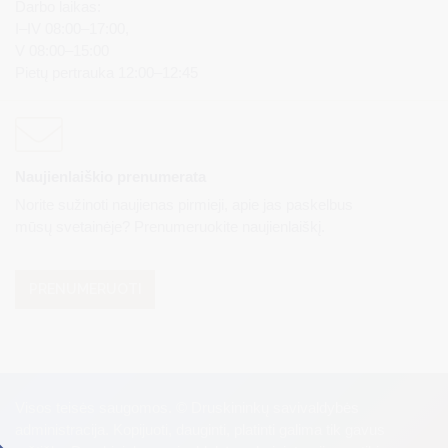
Darbo laikas:
I–IV 08:00–17:00,
V 08:00–15:00
Pietų pertrauka 12:00–12:45
Naujienlaiškio prenumerata
Norite sužinoti naujienas pirmieji, apie jas paskelbus
mūsų svetainėje? Prenumeruokite naujienlaiškį.
PRENUMERUOTI
Visos teisės saugomos. © Druskininkų savivaldybės
administracija. Kopijuoti, dauginti, platinti galima tik gavus