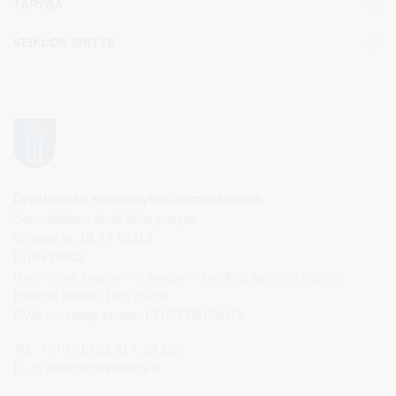
TARYBA
VEIKLOS SRITYS
Druskininkų savivaldybės administracija
Savivaldybės biudžetinė įstaiga,
Vilniaus al. 18, LT-66119
Druskininkai
Duomenys kaupiami ir saugomi Juridinių asmenų registre
Įstaigos kodas: 188776264
PVM mokėtojo kodas: LT100008196411
Tel.: +370 313 51 517, 59 159
El. p.
info@druskininkai.lt