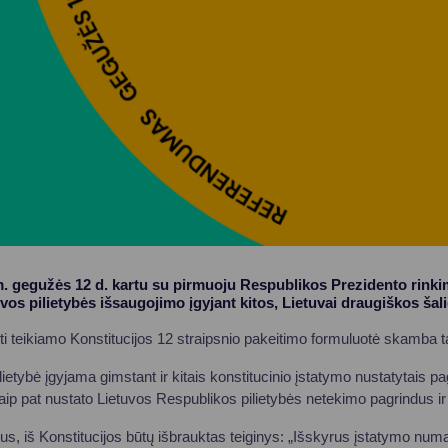
 gegužės 12 d. kartu su pirmuoju Respublikos Prezidento rinki
os pilietybės išsaugojimo įgyjant kitos, Lietuvai draugiškos šalie
ti teikiamo Konstitucijos 12 straipsnio pakeitimo formuluotė skamba t
ietybė įgyjama gimstant ir kitais konstitucinio įstatymo nustatytais pag
aip pat nustato Lietuvos Respublikos pilietybės netekimo pagrindus ir
rus, iš Konstitucijos būtų išbrauktas teiginys: „Išskyrus įstatymo num