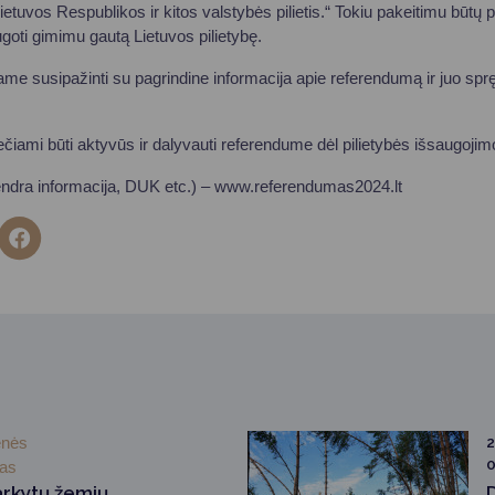
Lietuvos Respublikos ir kitos valstybės pilietis.“ Tokiu pakeitimu būtų
goti gimimu gautą Lietuvos pilietybę.
čiame susipažinti su pagrindine informacija apie referendumą ir juo spr
viečiami būti aktyvūs ir dalyvauti referendume dėl pilietybės išsaugoji
endra informacija, DUK etc.) – www.referendumas2024.lt
enės
2
0
mas
arkytų žemių