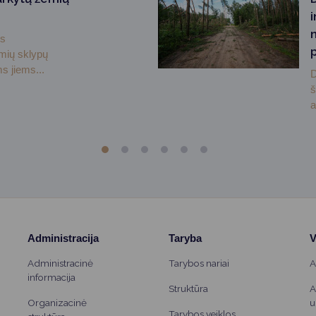
i
ės
emių sklypų
s jiems...
D
š
a
Administracija
Taryba
V
Administracinė
Tarybos nariai
A
informacija
Struktūra
A
Organizacinė
u
Tarybos veiklos