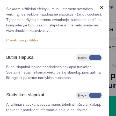
Taryba
Meras
Administracija
Siekdami užtikrinti efektyvų mūsų interneto svetainės
Karjera
DUK
veikimą, jos veikloje naudojame slapukus - (angl. cookies).
Registruokitės priėmi
Administracin
Tęsdami naršymą interneto svetainėje, sutinkate, kad Jūsų
kompiuteryje būtų įrašomi slapukai iš interneto svetainės
Darbotvarkė
Savivaldybės 
PASLAUGOS
DRUSKININKAI
www.druskininkusavivaldybe.lt
vadovai
Kontaktai
Privatumo politika
Planavimo do
Titulinis
Naujienos
Kartu su prezidento rinkimais vy
Vicemerai
Korupcijos pre
Būtini slapukai
Įjungta
Išjungta
Mero patarėja
Viešieji pirkim
2024-04-30
Vi
Būtini slapukai įgalina pagrindines tinklapio funkcijas.
Svetainė negali tinkamai veikti be šių slapukų, juos galima
Kartu su p
Lygios galim
išjungti tik pakeitus naršyklės nuostatas.
referendum
Savivaldybės
projektai
Statistikos slapukai
Įjungta
Išjungta
Finansų valdym
Analitiniai slapukai padeda mums tobulinti mūsų tinklalapį,
renkant ir pateikiant informaciją apie jo naudojimą.
Organizacinė 