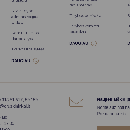
struktūra
reglamentas
A
Savivaldybės
Tarybos posėdžiai
B
administracijos
vadovai
Tarybos komitetų
B
posėdžiai
v
Administracijos
darbo taryba
Tvarkos ir taisyklės
Naujienlaiškio 
0 313 51 517, 59 159
o@druskininkai.lt
Norite sužinoti n
Prenumeruokite na
kas:
00–17:00,
–15:00