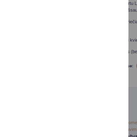
niekas negali būti kartu 
Lietuvos piliečiams išsau
Artėjant šiai datai, kvie
svarbą.
Visi Lietuvos piliečiai k
Daugiau informacijos (b
Dalintis soc. tinkluose:
SUSIJUSIOS NAUJIENOS
2026-07-
Visuom
07
informavi
Informacija nesutv