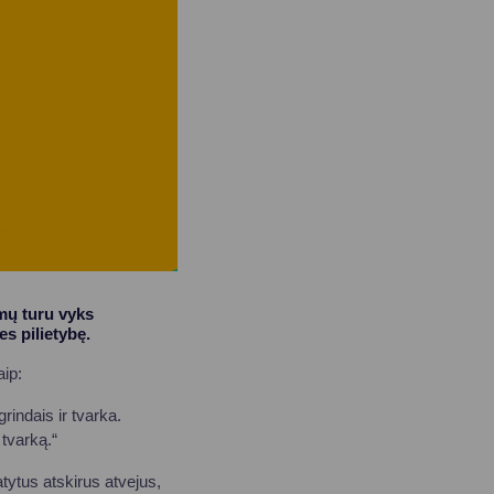
mų turu vyks
s pilietybę.
aip:
rindais ir tvarka.
 tvarką.“
atytus atskirus atvejus,