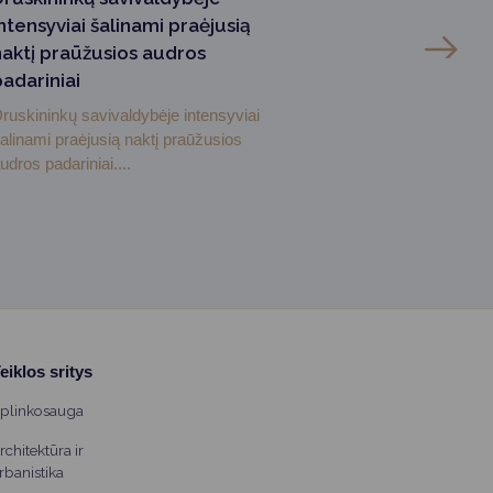
ntensyviai šalinami praėjusią
naktį praūžusios audros
padariniai
ruskininkų savivaldybėje intensyviai
alinami praėjusią naktį praūžusios
udros padariniai....
eiklos sritys
plinkosauga
rchitektūra ir
rbanistika