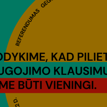
Vartotojų teisių apsauga
Pranešėjų apsauga
Asmens duomenų apsauga