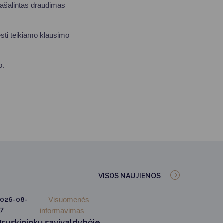
 pašalintas draudimas
ęsti teikiamo klausimo
mo.
VISOS NAUJIENOS
026-08-
Visuomenės
7
informavimas
Druskininkų savivaldybėje