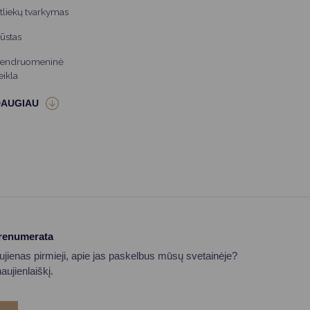
tliekų tvarkymas
ūstas
endruomeninė
eikla
prenumerata
aujienas pirmieji, apie jas paskelbus mūsų svetainėje?
ujienlaiškį.