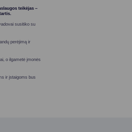
aslaugos teikėjas –
artis.
adovai susitiko su
andų perėjimą ir
kai, o ilgametė įmonės
ms ir įstaigoms bus