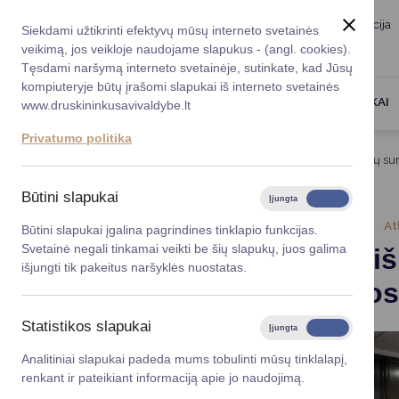
Taryba
Meras
Administracija
Siekdami užtikrinti efektyvų mūsų interneto svetainės
Karjera
DUK
veikimą, jos veikloje naudojame slapukus - (angl. cookies).
Registruokitės priėmi
Administracin
Tęsdami naršymą interneto svetainėje, sutinkate, kad Jūsų
kompiuteryje būtų įrašomi slapukai iš interneto svetainės
Darbotvarkė
Savivaldybės 
PASLAUGOS
DRUSKININKAI
www.druskininkusavivaldybe.lt
vadovai
Kontaktai
Privatumo politika
Planavimo do
Titulinis
Naujienos
Keisis mišrių ir maisto atliekų s
Vicemerai
Korupcijos pre
Būtini slapukai
Įjungta
Išjungta
Mero patarėja
Viešieji pirkim
2026-01-30
At
Būtini slapukai įgalina pagrindines tinklapio funkcijas.
Svetainė negali tinkamai veikti be šių slapukų, juos galima
Keisis miš
Lygios galim
išjungti tik pakeitus naršyklės nuostatas.
paslaugos 
Savivaldybės
projektai
Statistikos slapukai
Įjungta
Išjungta
Finansų valdym
Analitiniai slapukai padeda mums tobulinti mūsų tinklalapį,
renkant ir pateikiant informaciją apie jo naudojimą.
Organizacinė 