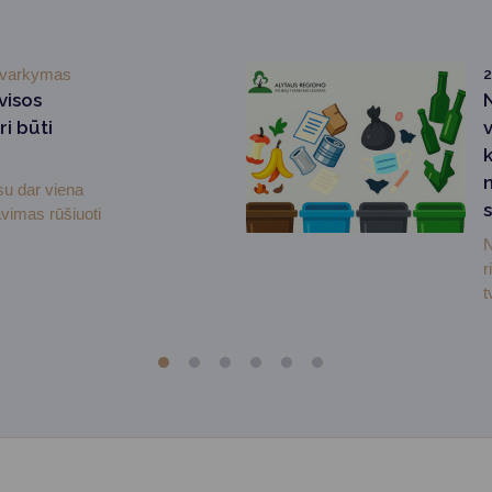
 tvarkymas
2
visos
N
ri būti
v
u dar viena
avimas rūšiuoti
N
r
t