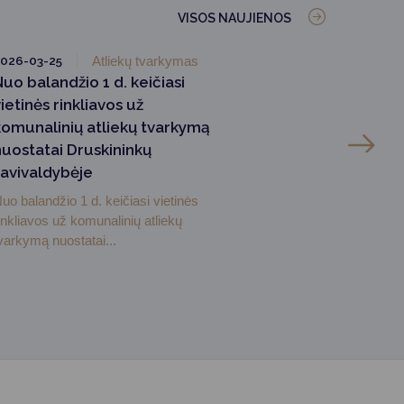
VISOS NAUJIENOS
026-03-25
Atliekų tvarkymas
uo balandžio 1 d. keičiasi
ietinės rinkliavos už
komunalinių atliekų tvarkymą
nuostatai Druskininkų
savivaldybėje
uo balandžio 1 d. keičiasi vietinės
inkliavos už komunalinių atliekų
varkymą nuostatai...