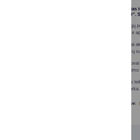
Nuo kovo 1 d. mišrias i
bendrovė „Švara ID“. S
Siekiant, kad paslaugų p
„Švara ID“ atstovais ir 
Savivaldybės vadovai akc
nenutrūkstamą atliekų s
UAB „Švara ID“ atstovai 
patirtis atliekų surinkimo 
Pasikeitus paslaugos tei
teikiamos įprasta tvarka.
Dalintis soc. tinkluose: