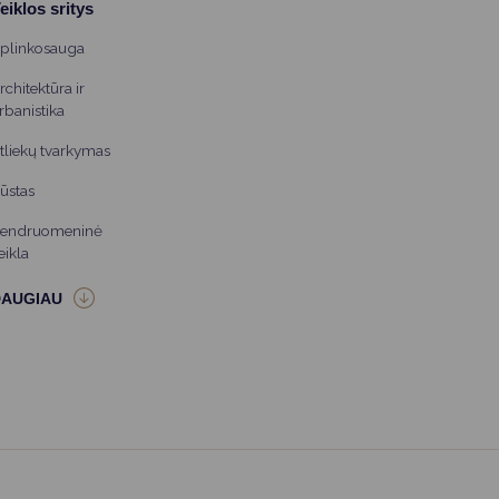
eiklos sritys
plinkosauga
rchitektūra ir
rbanistika
tliekų tvarkymas
ūstas
endruomeninė
eikla