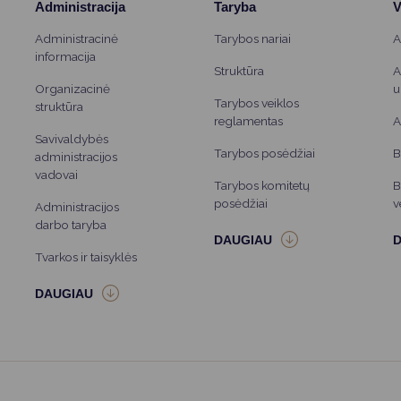
Administracija
Taryba
V
Administracinė
Tarybos nariai
A
informacija
Struktūra
A
Organizacinė
u
Tarybos veiklos
struktūra
reglamentas
A
Savivaldybės
Tarybos posėdžiai
B
administracijos
vadovai
Tarybos komitetų
B
posėdžiai
v
Administracijos
darbo taryba
Tvarkos ir taisyklės