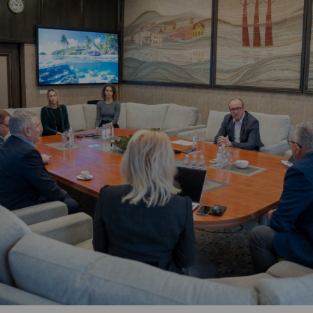
Vartotojų teisių apsauga
Pranešėjų apsauga
Asmens duomenų apsauga