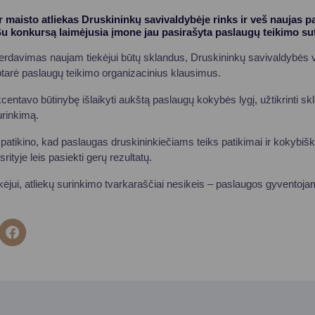
r maisto atliekas Druskininkų savivaldybėje rinks ir veš naujas p
u konkursą laimėjusia įmone jau pasirašyta paslaugų teikimo sut
erdavimas naujam tiekėjui būtų sklandus, Druskininkų savivaldybės v
aptarė paslaugų teikimo organizacinius klausimus.
entavo būtinybę išlaikyti aukštą paslaugų kokybės lygį, užtikrinti skl
urinkimą.
patikino, kad paslaugas druskininkiečiams teiks patikimai ir kokybiš
srityje leis pasiekti gerų rezultatų.
kėjui, atliekų surinkimo tvarkaraščiai nesikeis – paslaugos gyventoja