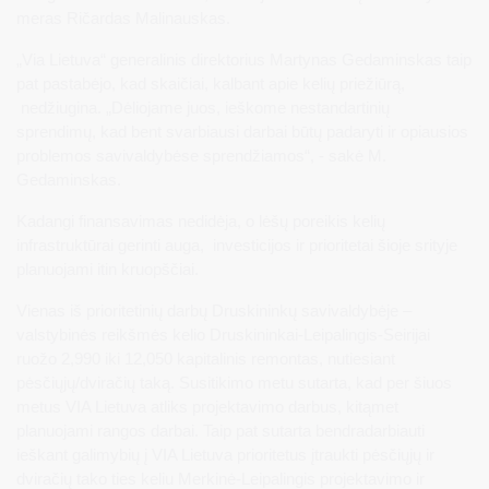
meras Ričardas Malinauskas.
„Via Lietuva“ generalinis direktorius Martynas Gedaminskas taip
pat pastabėjo, kad skaičiai, kalbant apie kelių priežiūrą,
nedžiugina. „Dėliojame juos, ieškome nestandartinių
sprendimų, kad bent svarbiausi darbai būtų padaryti ir opiausios
problemos savivaldybėse sprendžiamos“, - sakė M.
Gedaminskas.
Kadangi finansavimas nedidėja, o lėšų poreikis kelių
infrastruktūrai gerinti auga, investicijos ir prioritetai šioje srityje
planuojami itin kruopščiai.
Vienas iš prioritetinių darbų Druskininkų savivaldybėje –
valstybinės reikšmės kelio Druskininkai-Leipalingis-Seirijai
ruožo 2,990 iki 12,050 kapitalinis remontas, nutiesiant
pėsčiųjų/dviračių taką. Susitikimo metu sutarta, kad per šiuos
metus VIA Lietuva atliks projektavimo darbus, kitąmet
planuojami rangos darbai. Taip pat sutarta bendradarbiauti
ieškant galimybių į VIA Lietuva prioritetus įtraukti pėsčiųjų ir
dviračių tako ties keliu Merkinė-Leipalingis projektavimo ir