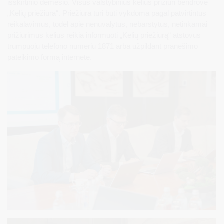
išskirtinio dėmesio. Visus valstybinius kelius prižiūri bendrovė
„Kelių priežiūra“. Priežiūra turi būti vykdoma pagal patvirtintus
reikalavimus, todėl apie nenuvalytus, nebarstytus, netinkamai
prižiūrimus kelius reikia informuoti „Kelių priežiūrą“ atstovus
trumpuoju telefono numeriu 1871 arba užpildant pranešimo
pateikimo formą internete.