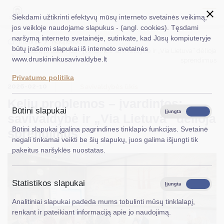
Siekdami užtikrinti efektyvų mūsų interneto svetainės veikimą,
jos veikloje naudojame slapukus - (angl. cookies). Tęsdami
naršymą interneto svetainėje, sutinkate, kad Jūsų kompiuteryje
EN
Ieškoti...
Titulinis
Naujienos
būtų įrašomi slapukai iš interneto svetainės
Kelių problemos – įvardintos: savivaldybė ir „Via Lietuva“ dėlioja
www.druskininkusavivaldybe.lt
sprendimus
Taryba
Privatumo politika
2026-02-10
Meras
Savivaldybės ūkis
Kelių problemos – įvardintos:
Administracija
Būtini slapukai
Įjungta
Išjungta
savivaldybė ir „Via Lietuva“ dėlioja
Veiklos sritys
Būtini slapukai įgalina pagrindines tinklapio funkcijas. Svetainė
sprendimus
negali tinkamai veikti be šių slapukų, juos galima išjungti tik
Teisinė informacija
pakeitus naršyklės nuostatas.
Struktūra ir kontaktinė informacija
Statistikos slapukai
Karjera
Įjungta
Išjungta
Analitiniai slapukai padeda mums tobulinti mūsų tinklalapį,
DUK
renkant ir pateikiant informaciją apie jo naudojimą.
PASLAUGOS