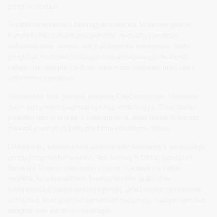
įrengimo darbus.
Susitikime aptartas Leipalingyje esančios Merkinės gatvės
kompleksinio sutvarkymo poreikis: nuovažų įrengimas,
pažeistos kelio dangos ties įvažiavimais tvarkymas, bortų
įrengimas miestelio teritorijoje siekiant apsaugoti ardomus
šaligatvius, taip pat žiedinės sankryžos nuolatinė priežiūra ir
apšvietimo įrengimas.
Akcentuota, kad, įrengus poligoną Kapčiamiestyje, Merkinės
gatvė taptų vienu pagrindinių kelių, vedančių į jį. Tokiu atveju
padidėtų eismo srautai ir kelio apkrova, todėl būtina iš anksto
planuoti ir numatyti kelio priežiūrai reikalingas lėšas.
Druskininkų savivaldybės vadovai kėlė klausimą ir dėl pėsčiųjų
perėjų įrengimo Neravuose, ties Neravų ir Slėnio gatvių bei
Neravų ir Gojaus kelio sankryžomis. Kadangi šis kelias
nepriklauso savivaldybei, ji neturi teisinės galimybės
savarankiškai įrengti pėsčiųjų perėjų. „Via Lietuva“ generalinis
direktorius Martynas Gedaminskas pažymėjo, kad perėjos bus
įrengtos, nes jos tikrai reikalingos.