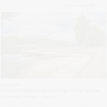
VISOS NAUJIENOS
2026-06-08
Savivaldybės ūkis
Druskininkų paplūdimiai pasirengę vasarai: aplinka
sutvarkyta, vanduo - švarus
Prasidėjus maudymosi sezonui, druskininkiečiai ir kurorto svečiai