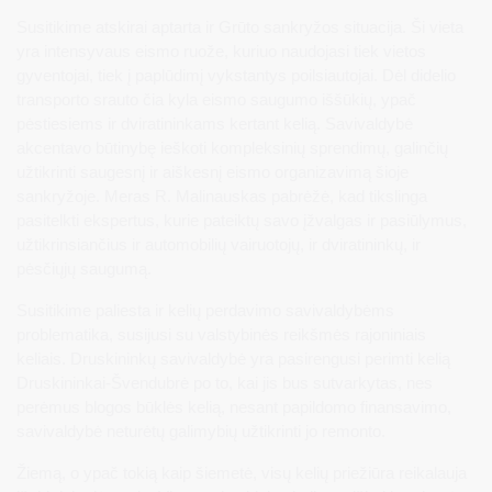
Susitikime atskirai aptarta ir Grūto sankryžos situacija. Ši vieta
yra intensyvaus eismo ruože, kuriuo naudojasi tiek vietos
gyventojai, tiek į paplūdimį vykstantys poilsiautojai. Dėl didelio
transporto srauto čia kyla eismo saugumo iššūkių, ypač
pėstiesiems ir dviratininkams kertant kelią. Savivaldybė
akcentavo būtinybę ieškoti kompleksinių sprendimų, galinčių
užtikrinti saugesnį ir aiškesnį eismo organizavimą šioje
sankryžoje. Meras R. Malinauskas pabrėžė, kad tikslinga
pasitelkti ekspertus, kurie pateiktų savo įžvalgas ir pasiūlymus,
užtikrinsiančius ir automobilių vairuotojų, ir dviratininkų, ir
pėsčiųjų saugumą.
Susitikime paliesta ir kelių perdavimo savivaldybėms
problematika, susijusi su valstybinės reikšmės rajoniniais
keliais. Druskininkų savivaldybė yra pasirengusi perimti kelią
Druskininkai-Švendubrė po to, kai jis bus sutvarkytas, nes
perėmus blogos būklės kelią, nesant papildomo finansavimo,
savivaldybė neturėtų galimybių užtikrinti jo remonto.
Žiemą, o ypač tokią kaip šiemetė, visų kelių priežiūra reikalauja