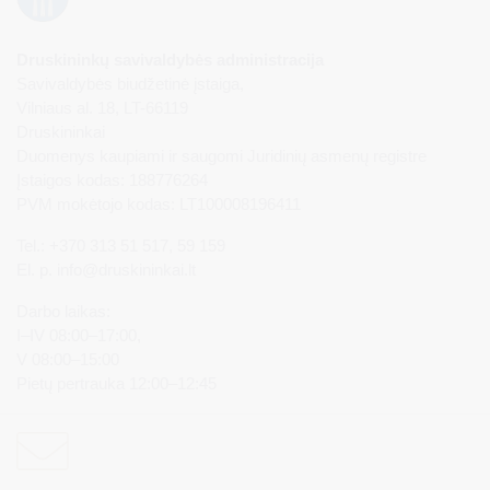
Druskininkų savivaldybės administracija
Savivaldybės biudžetinė įstaiga,
Vilniaus al. 18, LT-66119
Druskininkai
Duomenys kaupiami ir saugomi Juridinių asmenų registre
Įstaigos kodas: 188776264
PVM mokėtojo kodas: LT100008196411
Tel.: +370 313 51 517, 59 159
El. p.
info@druskininkai.lt
Darbo laikas:
I–IV 08:00–17:00,
V 08:00–15:00
Pietų pertrauka 12:00–12:45