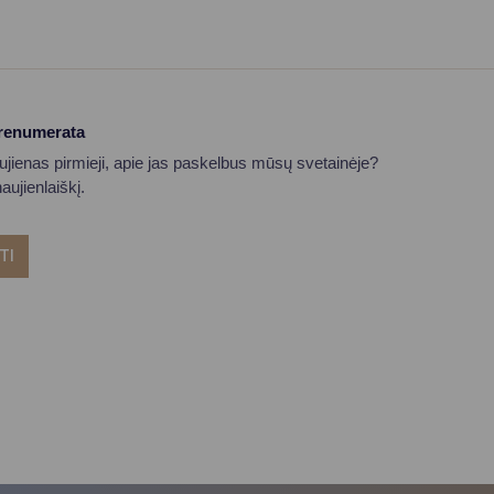
prenumerata
aujienas pirmieji, apie jas paskelbus mūsų svetainėje?
ujienlaiškį.
TI