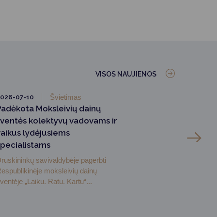
VISOS NAUJIENOS
026-07-10
Švietimas
Padėkota Moksleivių dainų
šventės kolektyvų vadovams ir
vaikus lydėjusiems
specialistams
ruskininkų savivaldybėje pagerbti
espublikinėje moksleivių dainų
ventėje „Laiku. Ratu. Kartu“...