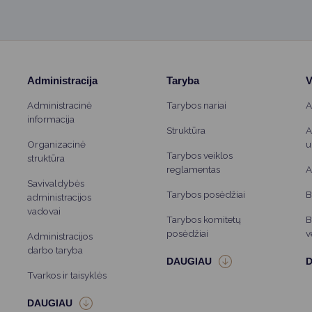
Administracija
Taryba
V
Administracinė
Tarybos nariai
A
informacija
Struktūra
A
Organizacinė
u
Tarybos veiklos
struktūra
reglamentas
A
Savivaldybės
Tarybos posėdžiai
B
administracijos
vadovai
Tarybos komitetų
B
posėdžiai
v
Administracijos
darbo taryba
Tvarkos ir taisyklės