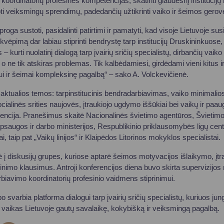
i koordinatorių profesines kompetencijas, skatinti glaudesnį institucij
škoti veiksmingų sprendimų, padedančių užtikrinti vaiko ir šeimos gerov
proga sustoti, pasidalinti patirtimi ir pamatyti, kad visoje Lietuvoje s
įkvėpimą dar labiau stiprinti bendrystę tarp institucijų Druskininkuose, 
– kurti nuolatinį dialogą tarp įvairių sričių specialistų, dirbančių vaik
o ne tik atskiras problemas. Tik kalbėdamiesi, girdėdami vieni kitus i
kui ir šeimai kompleksinę pagalbą“ – sako A. Volckevičienė.
aktualios temos: tarpinstitucinis bendradarbiavimas, vaiko minimalios 
ialinės srities naujovės, įtraukiojo ugdymo iššūkiai bei vaikų ir paau
ncija. Pranešimus skaitė Nacionalinės švietimo agentūros, Švietimo
apsaugos ir darbo ministerijos, Respublikinio priklausomybės ligų centr
, taip pat „Vaikų linijos“ ir Klaipėdos Litorinos mokyklos specialistai.
kė į diskusijų grupes, kuriose aptarė šeimos motyvacijos išlaikymo, įtra
rinimo klausimus. Antroji konferencijos diena buvo skirta supervizijos
rbiavimo koordinatorių profesinio vaidmens stiprinimui.
o svarbia platforma dialogui tarp įvairių sričių specialistų, kuriuos jun
as vaikas Lietuvoje gautų savalaikę, kokybišką ir veiksmingą pagalbą.