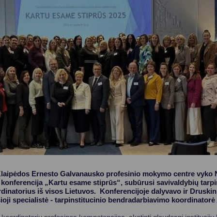
Vartotojų teisių apsauga
Pranešėjų apsauga
Asmens duomenų apsauga
Klaipėdos Ernesto Galvanausko profesinio mokymo centre vyko N
konferencija „Kartu esame stiprūs“, subūrusi savivaldybių tarpi
inatorius iš visos Lietuvos. Konferencijoje dalyvavo ir Druski
ioji specialistė - tarpinstitucinio bendradarbiavimo koordinator