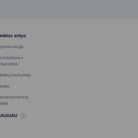
eiklos sritys
plinkosauga
rchitektūra ir
rbanistika
tliekų tvarkymas
ūstas
endruomeninė
eikla