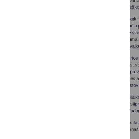
Renginys skirtas stiprint
dalintis patirtimi bei ie
„Konferencija buvo puiki 
iššūkiais. Grįžusi jaučiu 
susitikimus. Mano tikslas 
galėtume matyti visumą, 
galime laiku suteikti vai
Renginyje buvo aptartos 
priemonių kontekstas, soc
medžiagų vartojimo preve
ministerijos, Socialinės 
dienos stacionaro atstovai
Dalyviai aktyviai įsitrau
psichikos sveikatos stip
tarpinstitucinio bendrada
Dviejų dienų renginys tap
užtikrinti, kad kiekvien