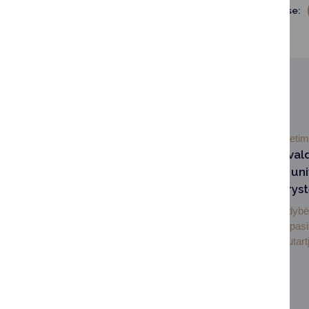
Dalintis soc. tinkluose:
SUSIJUSIOS NAUJIENOS
2026-07-03
Švieti
Druskininkų savival
Lietuvos sporto uni
pasirašė partneryst
Druskininkų savivaldybė 
sporto universitetas pas
bendradarbiavimo sutartį,