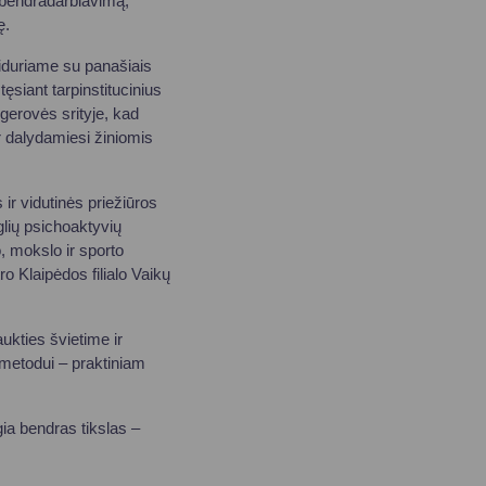
ų bendradarbiavimą,
ę.
usiduriame su panašiais
tęsiant tarpinstitucinius
o gerovės srityje, kad
r dalydamiesi žiniomis
ir vidutinės priežiūros
glių psichoaktyvių
, mokslo ir sporto
o Klaipėdos filialo Vaikų
ukties švietime ir
 metodui – praktiniam
gia bendras tikslas –