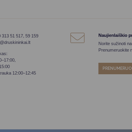
Naujienlaiškio 
0 313 51 517, 59 159
o@druskininkai.lt
Norite sužinoti n
Prenumeruokite na
kas:
00–17:00,
–15:00
PRENUMERUO
trauka 12:00–12:45