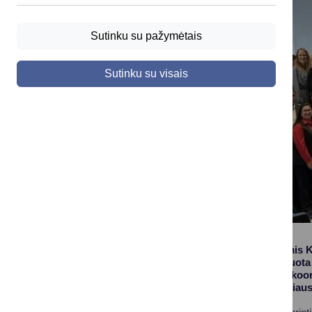
Sutinku su pažymėtais
Sutinku su visais
Spalio 9–10 dienomis 
agentūros organizuota 
bendradarbiavimo koord
administracijos vyriaus