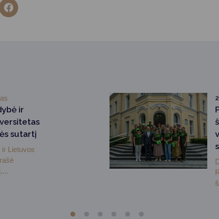
mas
2
dybė ir
versitetas
ės sutartį
ir Lietuvos
irašė
D
...
R
š