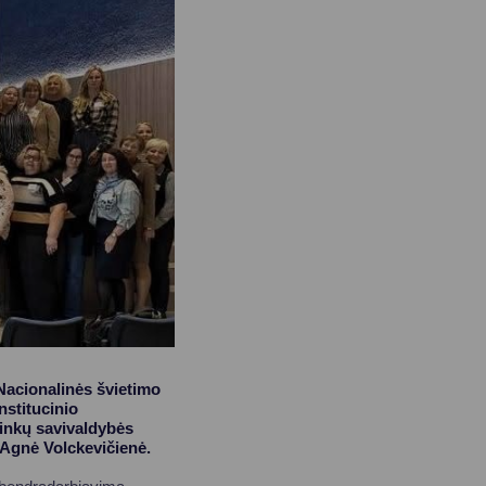
acionalinės švietimo
nstitucinio
ninkų savivaldybės
ė Agnė Volckevičienė.