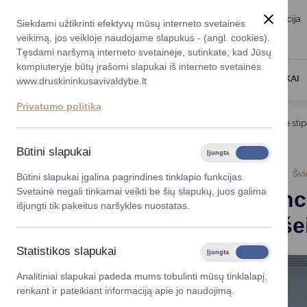
Taryba
Meras
Administracija
Siekdami užtikrinti efektyvų mūsų interneto svetainės
Karjera
DUK
veikimą, jos veikloje naudojame slapukus - (angl. cookies).
Registruokitės priėmi
Administracin
Tęsdami naršymą interneto svetainėje, sutinkate, kad Jūsų
kompiuteryje būtų įrašomi slapukai iš interneto svetainės
Darbotvarkė
Savivaldybės 
PASLAUGOS
DRUSKININKAI
www.druskininkusavivaldybe.lt
vadovai
Kontaktai
Privatumo politika
Planavimo do
Titulinis
Naujienos
Konferencijoje „Kartu esame stip
Vicemerai
Korupcijos pre
Būtini slapukai
Įjungta
Išjungta
Mero patarėja
Viešieji pirkim
2025-10-15
Švi
Būtini slapukai įgalina pagrindines tinklapio funkcijas.
Svetainė negali tinkamai veikti be šių slapukų, juos galima
Konferenc
Lygios galim
išjungti tik pakeitus naršyklės nuostatas.
vaiko ir š
Savivaldybės
projektai
Statistikos slapukai
Įjungta
Išjungta
Finansų valdym
Analitiniai slapukai padeda mums tobulinti mūsų tinklalapį,
renkant ir pateikiant informaciją apie jo naudojimą.
Organizacinė 