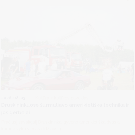
2026-08-03
Kultūra ir kultūros paveldas
Druskininkuose šurmuliavo amerikietiška technika ir
jos gerbėjai
Praėjusį savaitgalį Druskininkai gyveno amerikietiška dvasia –
kurorte vyko vienas didžiausių...