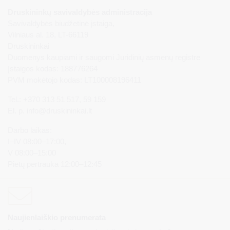
Druskininkų savivaldybės administracija
Savivaldybės biudžetinė įstaiga,
Vilniaus al. 18, LT-66119
Druskininkai
Duomenys kaupiami ir saugomi Juridinių asmenų registre
Įstaigos kodas: 188776264
PVM mokėtojo kodas: LT100008196411
Tel.: +370 313 51 517, 59 159
El. p.
info@druskininkai.lt
Darbo laikas:
I–IV 08:00–17:00,
V 08:00–15:00
Pietų pertrauka 12:00–12:45
Naujienlaiškio prenumerata