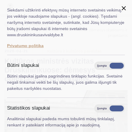
Siekdami užtikrinti efektyvų mūsų interneto svetainės veikimą,
jos veikloje naudojame slapukus - (angl. cookies). Tęsdami
naršymą interneto svetainėje, sutinkate, kad Jūsų kompiuteryje
EN
Ieškoti...
Titulinis
Naujienos
būtų įrašomi slapukai iš interneto svetainės
Kultūros ministrės vizitas Druskininkuose: dėmesys objektams ir
www.druskininkusavivaldybe.lt
projektams
Taryba
Privatumo politika
2026-04-21
Meras
Kultūra ir kultūros paveldas
Kultūros ministrės vizitas
Administracija
Būtini slapukai
Įjungta
Išjungta
Druskininkuose: dėmesys
Veiklos sritys
Būtini slapukai įgalina pagrindines tinklapio funkcijas. Svetainė
objektams ir projektams
negali tinkamai veikti be šių slapukų, juos galima išjungti tik
Teisinė informacija
pakeitus naršyklės nuostatas.
Struktūra ir kontaktinė informacija
Statistikos slapukai
Karjera
Įjungta
Išjungta
Analitiniai slapukai padeda mums tobulinti mūsų tinklalapį,
DUK
renkant ir pateikiant informaciją apie jo naudojimą.
PASLAUGOS