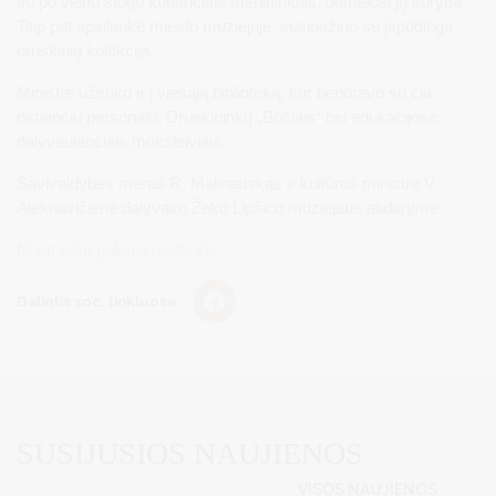
su po vienu stogu kuriančiais menininkais, domėjosi jų kūryba.
Taip pat apsilankė miesto muziejuje, susipažino su įspūdinga
druskinių kolekcija.
Ministrė užsuko ir į viešąją biblioteką, kur bendravo su čia
dirbančiu personalu, Druskininkų „Bočiais“ bei edukacijose
dalyvaujančiais moksleiviais.
Savivaldybės meras R. Malinauskas ir kultūros ministrė V.
Aleknavičienė dalyvavo Žako Lipšico muziejaus atidaryme.
Nuotraukų galeriją rasite čia.
Dalintis soc. tinkluose:
SUSIJUSIOS NAUJIENOS
VISOS NAUJIENOS