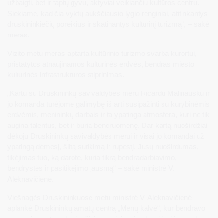
užbaigti, bet ir taptų gyvu, aktyviai veikiančiu kultūros centru.
Siekiame, kad čia vyktų aukščiausio lygio renginiai, atitinkantys
druskininkiečių poreikius ir skatinantys kultūrinį turizmą“, – sakė
meras.
Vizito metu meras aptarta kultūrinio turizmo svarba kurortui,
pristatytos atnaujinamos kultūrinės erdvės, bendras miesto
kultūrinės infrastruktūros stiprinimas.
„Kartu su Druskininkų savivaldybės meru Ričardu Malinausku ir
jo komanda turėjome galimybę iš arti susipažinti su kūrybinėmis
erdvėmis, menininkų darbais ir ta ypatinga atmosfera, kuri ne tik
augina talentus, bet ir buria bendruomenę. Dar kartą nuoširdžiai
dėkoju Druskininkų savivaldybės merui ir visai jo komandai už
ypatingą dėmesį, šiltą sutikimą ir rūpestį. Jūsų nuoširdumas,
tikėjimas tuo, ką darote, kuria tikrą bendradarbiavimo,
bendrystės ir pasitikėjimo jausmą“ – sakė ministrė V.
Aleknavičienė.
Viešnagės Druskininkuose metu ministrė V. Aleknavičienė
aplankė Druskininkų amatų centrą „Menų kalvė“, kur bendravo