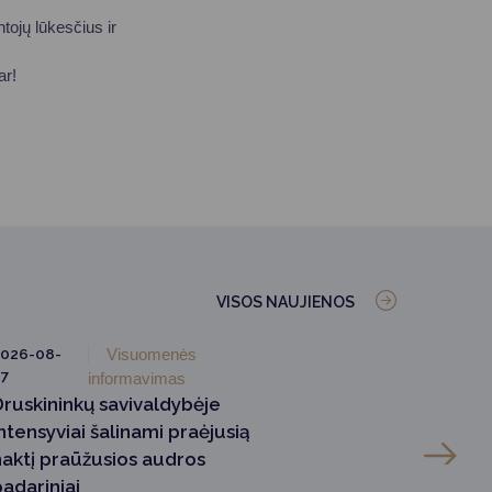
tojų lūkesčius ir
ar!
VISOS NAUJIENOS
026-08-
Visuomenės
7
informavimas
Druskininkų savivaldybėje
ntensyviai šalinami praėjusią
naktį praūžusios audros
padariniai