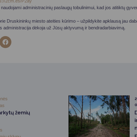
ps://2cm.es/P2ay
naudojami administracinių paslaugų tobulinimui, kad jos atitiktų gyven
 prie Druskininkų miesto ateities kūrimo – užpildykite apklausą jau dab
s administracija dėkoja už Jūsų aktyvumą ir bendradarbiavimą.
enės
2
0
mas
arkytų žemių
i
ės
emių sklypų