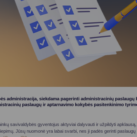
ės administracija, siekdama pagerinti administracinių paslaugų
nistracinių paslaugų ir aptarnavimo kokybės pasitenkinimo tyri
kų savivaldybės gyventojus aktyviai dalyvauti ir užpildyti apklausą, 
liepimų. Jūsų nuomonė yra labai svarbi, nes ji padės gerinti paslaugų