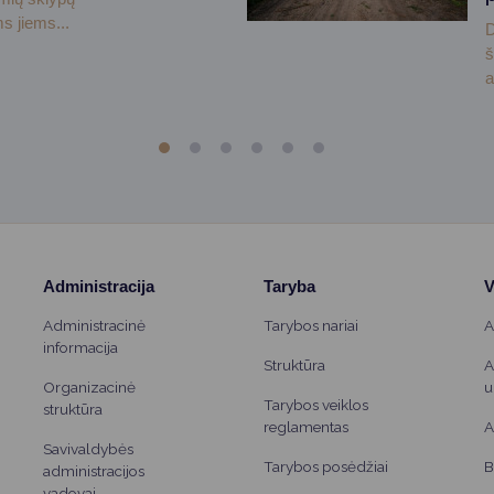
s jiems...
D
š
a
Administracija
Taryba
V
Administracinė
Tarybos nariai
A
informacija
Struktūra
A
Organizacinė
u
Tarybos veiklos
struktūra
reglamentas
A
Savivaldybės
Tarybos posėdžiai
B
administracijos
vadovai