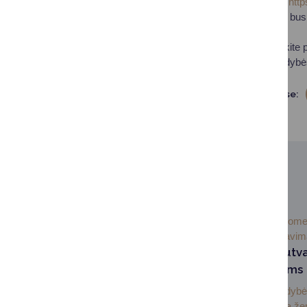
Apklausos nuoroda:
htt
Apklausos rezultatai bus 
poreikius.
Nedelskite ir prisidėkite
Druskininkų savivaldybė
Dalintis soc. tinkluose:
SUSIJUSIOS NAUJIENOS
2026-07-
Visuom
07
informavi
Informacija nesutv
sklypų savininkams
Druskininkų savivaldyb
administracija dėkoja ž