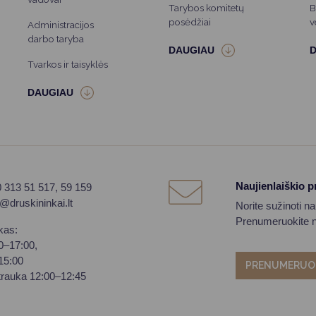
Tarybos komitetų
B
posėdžiai
v
Administracijos
darbo taryba
Tvarkos ir taisyklės
Naujienlaiškio 
0 313 51 517, 59 159
o@druskininkai.lt
Norite sužinoti n
Prenumeruokite na
kas:
00–17:00,
–15:00
PRENUMERUO
trauka 12:00–12:45