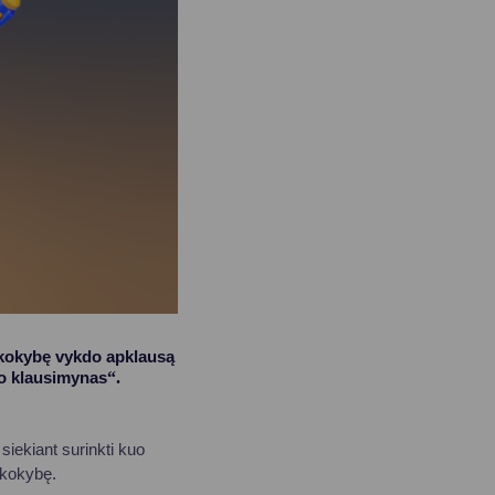
 kokybę vykdo apklausą
mo klausimynas
“.
siekiant surinkti kuo
 kokybę.