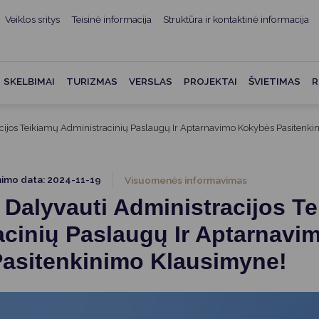
Veiklos sritys
Teisinė informacija
Struktūra ir kontaktinė informacija
mui
ė informacija
Teisės aktai
Struktūra ir kontaktinė
informacija
administracijos
Norminiai teisės aktai
SKELBIMAI
TURIZMAS
VERSLAS
PROJEKTAI
ŠVIETIMAS
R
Asmenų aptarnavimas
Teisės aktų projektai
kumentai
Konsultavimasis su
cijos Teikiamų Administracinių Paslaugų Ir Aptarnavimo Kokybės Pasitenk
Mero potvarkiai
visuomene
vencija
Tyrimai ir analizės
Savivaldybės įstaigos
ai
nimo data: 2024-11-19
Visuomenės informavimas
Valstybės garantuojama
Darbo grupės ir komisijos
 Dalyvauti Administracijos T
ybės
teisinė pagalba
Seniūnijos
acinių Paslaugų Ir Aptarnavi
 remiami
Teisės aktų pažeidimai
Nuorodos
asitenkinimo Klausimyne!
Galiojančio teisinio
as ir apskaita
reguliavimo poveikio ex post
vertinimas
struktūra