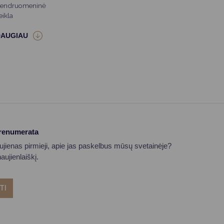
endruomeninė
eikla
prenumerata
aujienas pirmieji, apie jas paskelbus mūsų svetainėje?
ujienlaiškį.
TI