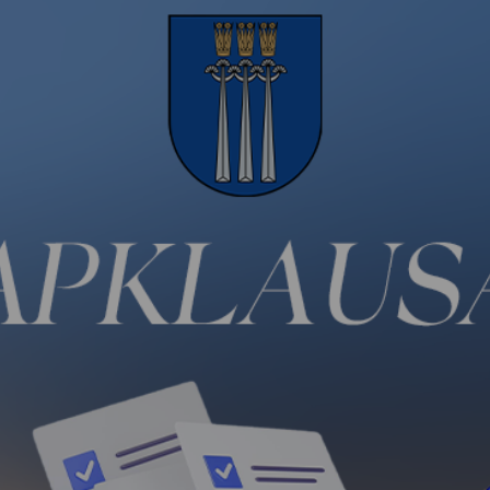
Vartotojų teisių apsauga
Pranešėjų apsauga
Asmens duomenų apsauga