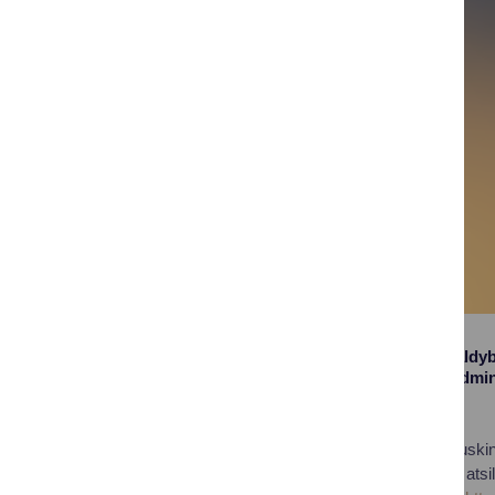
Druskininkų savivaldyb
- tema ,,Teikiamų admi
Kviečiame visus Druskinin
daugiau nuomonių ir atsi