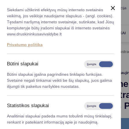
Taryba
Meras
Administracija
Siekdami užtikrinti efektyvų mūsų interneto svetainės
Karjera
DUK
veikimą, jos veikloje naudojame slapukus - (angl. cookies).
Registruokitės priėmi
Administracin
Tęsdami naršymą interneto svetainėje, sutinkate, kad Jūsų
kompiuteryje būtų įrašomi slapukai iš interneto svetainės
Darbotvarkė
Savivaldybės 
PASLAUGOS
DRUSKININKAI
www.druskininkusavivaldybe.lt
vadovai
Kontaktai
Privatumo politika
Planavimo do
Titulinis
Naujienos
Kviečiame Dalyvauti Administra
Vicemerai
Korupcijos pre
Būtini slapukai
Įjungta
Išjungta
Mero patarėja
Viešieji pirkim
2024-11-19
Atnauji
Būtini slapukai įgalina pagrindines tinklapio funkcijas.
Svetainė negali tinkamai veikti be šių slapukų, juos galima
Kviečiame
Lygios galim
išjungti tik pakeitus naršyklės nuostatas.
Administr
Savivaldybės
projektai
Kokybės P
Statistikos slapukai
Įjungta
Išjungta
Finansų valdym
Analitiniai slapukai padeda mums tobulinti mūsų tinklalapį,
renkant ir pateikiant informaciją apie jo naudojimą.
Organizacinė 