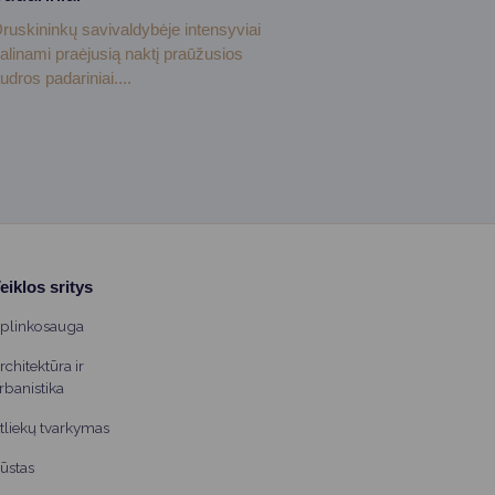
ruskininkų savivaldybėje intensyviai
alinami praėjusią naktį praūžusios
udros padariniai....
eiklos sritys
plinkosauga
rchitektūra ir
rbanistika
tliekų tvarkymas
ūstas