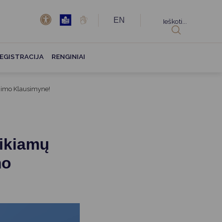
EN
Ieškoti...
EGISTRACIJA
RENGINIAI
inimo Klausimyne!
eikiamų
mo