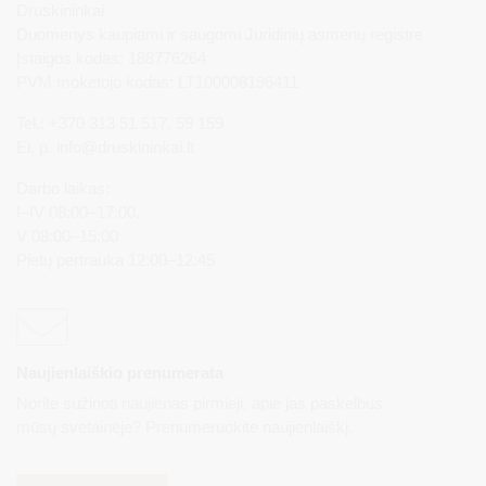
Druskininkai
Duomenys kaupiami ir saugomi Juridinių asmenų registre
Įstaigos kodas: 188776264
PVM mokėtojo kodas: LT100008196411
Tel.: +370 313 51 517, 59 159
El. p.
info@druskininkai.lt
Darbo laikas:
I–IV 08:00–17:00,
V 08:00–15:00
Pietų pertrauka 12:00–12:45
Naujienlaiškio prenumerata
Norite sužinoti naujienas pirmieji, apie jas paskelbus
mūsų svetainėje? Prenumeruokite naujienlaiškį.