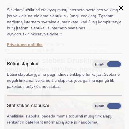
Siekdami užtikrinti efektyvų mūsų interneto svetainės veikimą,
jos veikloje naudojame slapukus - (angl. cookies). Tęsdami
naršymą interneto svetainėje, sutinkate, kad Jūsų kompiuteryje
EN
Ieškoti...
Titulinis
Naujienos
būtų įrašomi slapukai iš interneto svetainės
Kviečiame stebėti Druskininkų savivaldybės tarybos posėdį
www.druskininkusavivaldybe.lt
Taryba
2025-09-
Atnaujinimo data:
Visuomenės
Privatumo politika
Meras
30
2025-09-30
informavimas
Kviečiame stebėti Druskininkų
Administracija
Būtini slapukai
Įjungta
Išjungta
savivaldybės tarybos posėdį
Veiklos sritys
Būtini slapukai įgalina pagrindines tinklapio funkcijas. Svetainė
negali tinkamai veikti be šių slapukų, juos galima išjungti tik
Teisinė informacija
pakeitus naršyklės nuostatas.
Struktūra ir kontaktinė informacija
Statistikos slapukai
Karjera
Įjungta
Išjungta
Analitiniai slapukai padeda mums tobulinti mūsų tinklalapį,
DUK
renkant ir pateikiant informaciją apie jo naudojimą.
PASLAUGOS