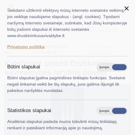
Siekdami užtikrinti efektyvų mūsų interneto svetainės veikimą,
jos veikloje naudojame slapukus - (angl. cookies). Tęsdami
naršymą interneto svetainėje, sutinkate, kad Jūsų kompiuteryje
EN
Ieškoti...
Titulinis
Naujienos
būtų įrašomi slapukai iš interneto svetainės
Kviečiame stebėti Druskininkų savivaldybės tarybos posėdį
www.druskininkusavivaldybe.lt
Taryba
2026-05-
Atnaujinimo data:
Visuomenės
Privatumo politika
Meras
29
2026-05-29
informavimas
Kviečiame stebėti Druskininkų
Administracija
Būtini slapukai
Įjungta
Išjungta
savivaldybės tarybos posėdį
Veiklos sritys
Būtini slapukai įgalina pagrindines tinklapio funkcijas. Svetainė
negali tinkamai veikti be šių slapukų, juos galima išjungti tik
Teisinė informacija
pakeitus naršyklės nuostatas.
Struktūra ir kontaktinė informacija
Statistikos slapukai
Karjera
Įjungta
Išjungta
Analitiniai slapukai padeda mums tobulinti mūsų tinklalapį,
DUK
renkant ir pateikiant informaciją apie jo naudojimą.
PASLAUGOS