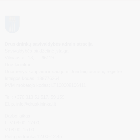
Druskininkų savivaldybės administracija
Savivaldybės biudžetinė įstaiga,
Vilniaus al. 18, LT-66119
Druskininkai
Duomenys kaupiami ir saugomi Juridinių asmenų registre
Įstaigos kodas: 188776264
PVM mokėtojo kodas: LT100008196411
Tel.: +370 313 51 517, 59 159
El. p.
info@druskininkai.lt
Darbo laikas:
I–IV 08:00–17:00,
V 08:00–15:00
Pietų pertrauka 12:00–12:45