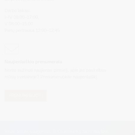
Darbo laikas:
I–IV 08:00–17:00,
V 08:00–15:00
Pietų pertrauka 12:00–12:45
Naujienlaiškio prenumerata
Norite sužinoti naujienas pirmieji, apie jas paskelbus
mūsų svetainėje? Prenumeruokite naujienlaiškį.
PRENUMERUOTI
Visos teisės saugomos. © Druskininkų savivaldybės