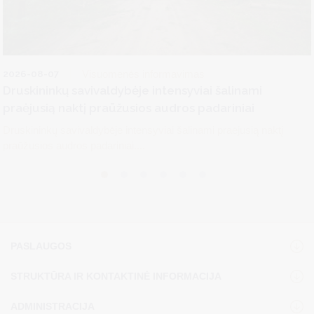
2026-08-07
Visuomenės informavimas
Druskininkų savivaldybėje intensyviai šalinami
praėjusią naktį praūžusios audros padariniai
Druskininkų savivaldybėje intensyviai šalinami praėjusią naktį
praūžusios audros padariniai....
PASLAUGOS
STRUKTŪRA IR KONTAKTINĖ INFORMACIJA
ADMINISTRACIJA