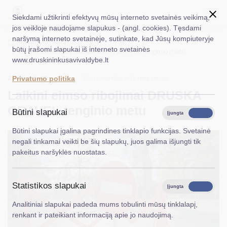
Siekdami užtikrinti efektyvų mūsų interneto svetainės veikimą,
jos veikloje naudojame slapukus - (angl. cookies). Tęsdami
naršymą interneto svetainėje, sutinkate, kad Jūsų kompiuteryje
EN
Ieškoti...
Titulinis
Naujienos
būtų įrašomi slapukai iš interneto svetainės
Laikini eimso ribojimai DRUSKA GRAVEL renginio metu
www.druskininkusavivaldybe.lt
Taryba
2026-04-30
Visuomenės informavimas
Privatumo politika
Meras
Laikini eimso ribojimai DRUSKA
Administracija
GRAVEL renginio metu
Būtini slapukai
Įjungta
Išjungta
Veiklos sritys
Būtini slapukai įgalina pagrindines tinklapio funkcijas. Svetainė
negali tinkamai veikti be šių slapukų, juos galima išjungti tik
Teisinė informacija
pakeitus naršyklės nuostatas.
Struktūra ir kontaktinė informacija
Statistikos slapukai
Karjera
Įjungta
Išjungta
Analitiniai slapukai padeda mums tobulinti mūsų tinklalapį,
DUK
renkant ir pateikiant informaciją apie jo naudojimą.
PASLAUGOS