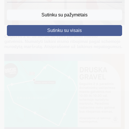
DRUSKININKAI
Sutinku su pažymėtais
SKELBIMAI
Sutinku su visais
TURIZMAS
Gegužės 2 d. 10:00–10:30 vyks paradas miesto
gatvėmis. Numatyti laikini eismo ribojimai pagal schemoje
VERSLAS
nurodytą maršrutą. Atsiprašome už laikinus nepatogumus.
PROJEKTAI
ŠVIETIMAS
REGISTRACIJA
RENGINIAI