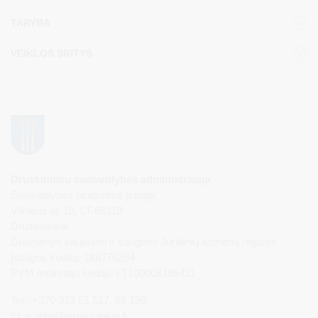
TARYBA
VEIKLOS SRITYS
Druskininkų savivaldybės administracija
Savivaldybės biudžetinė įstaiga,
Vilniaus al. 18, LT-66119
Druskininkai
Duomenys kaupiami ir saugomi Juridinių asmenų registre
Įstaigos kodas: 188776264
PVM mokėtojo kodas: LT100008196411
Tel.: +370 313 51 517, 59 159
El. p.
info@druskininkai.lt