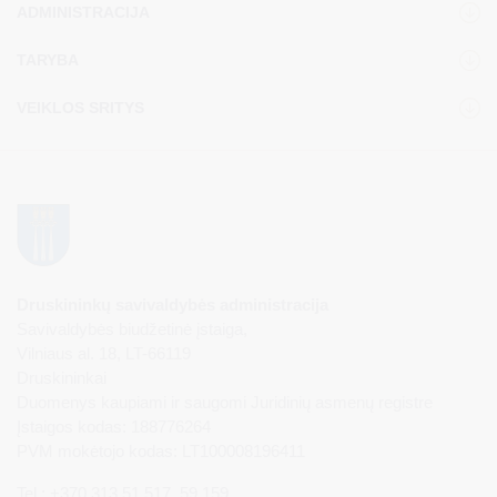
ADMINISTRACIJA
TARYBA
VEIKLOS SRITYS
Druskininkų savivaldybės administracija
Savivaldybės biudžetinė įstaiga,
Vilniaus al. 18, LT-66119
Druskininkai
Duomenys kaupiami ir saugomi Juridinių asmenų registre
Įstaigos kodas: 188776264
PVM mokėtojo kodas: LT100008196411
Tel.: +370 313 51 517, 59 159