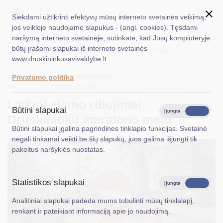
Siekdami užtikrinti efektyvų mūsų interneto svetainės veikimą,
jos veikloje naudojame slapukus - (angl. cookies). Tęsdami
naršymą interneto svetainėje, sutinkate, kad Jūsų kompiuteryje
EN
Ieškoti...
Titulinis
Naujienos
būtų įrašomi slapukai iš interneto svetainės
Laikini eismo ribojimai Druskininkų maratono metu
www.druskininkusavivaldybe.lt
Taryba
2026-05-
Atnaujinimo data:
Visuomenės
Privatumo politika
Meras
08
2026-05-08
informavimas
Laikini eismo ribojimai
Administracija
Būtini slapukai
Įjungta
Išjungta
Druskininkų maratono metu
Veiklos sritys
Būtini slapukai įgalina pagrindines tinklapio funkcijas. Svetainė
negali tinkamai veikti be šių slapukų, juos galima išjungti tik
Teisinė informacija
pakeitus naršyklės nuostatas.
Struktūra ir kontaktinė informacija
Statistikos slapukai
Karjera
Įjungta
Išjungta
Analitiniai slapukai padeda mums tobulinti mūsų tinklalapį,
DUK
renkant ir pateikiant informaciją apie jo naudojimą.
PASLAUGOS