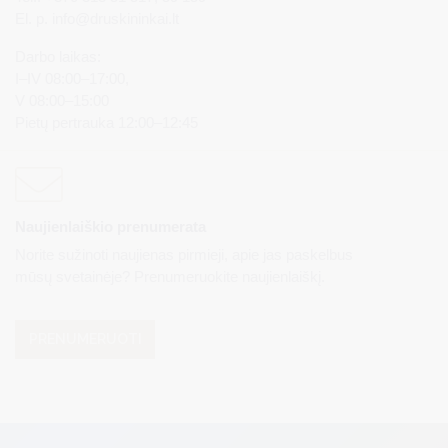
El. p.
info@druskininkai.lt
Darbo laikas:
I–IV 08:00–17:00,
V 08:00–15:00
Pietų pertrauka 12:00–12:45
Naujienlaiškio prenumerata
Norite sužinoti naujienas pirmieji, apie jas paskelbus
mūsų svetainėje? Prenumeruokite naujienlaiškį.
PRENUMERUOTI