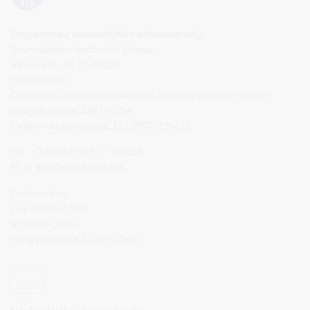
Druskininkų savivaldybės administracija
Savivaldybės biudžetinė įstaiga,
Vilniaus al. 18, LT-66119
Druskininkai
Duomenys kaupiami ir saugomi Juridinių asmenų registre
Įstaigos kodas: 188776264
PVM mokėtojo kodas: LT100008196411
Tel.: +370 313 51 517, 59 159
El. p.
info@druskininkai.lt
Darbo laikas:
I–IV 08:00–17:00,
V 08:00–15:00
Pietų pertrauka 12:00–12:45