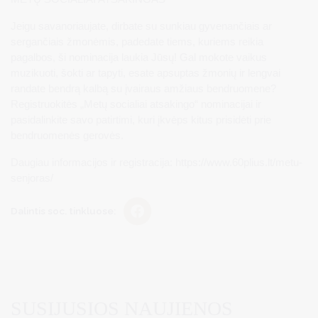
Jeigu savanoriaujate, dirbate su sunkiau gyvenančiais ar
sergančiais žmonėmis, padedate tiems, kuriems reikia
pagalbos, ši nominacija laukia Jūsų! Gal mokote vaikus
muzikuoti, šokti ar tapyti, esate apsuptas žmonių ir lengvai
randate bendrą kalbą su įvairaus amžiaus bendruomene?
Registruokitės „Metų socialiai atsakingo“ nominacijai ir
pasidalinkite savo patirtimi, kuri įkvėps kitus prisidėti prie
bendruomenės gerovės.
Daugiau informacijos ir registracija: https://www.60plius.lt/metu-
senjoras/
Dalintis soc. tinkluose:
SUSIJUSIOS NAUJIENOS