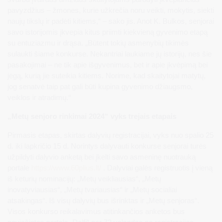
pavyzdžius – žmones, kurie užkrečia noru veikti, mokytis, siekti
naujų tikslų ir padėti kitiems,“ – sako jis. Anot K. Bulkos, senjorai
savo istorijomis įkvepia kitus priimti kiekvieną gyvenimo etapą
su entuziazmu ir drąsa. „Būtent tokių asmenybių tikimės
sulaukti šiame konkurse. Nekantriai laukiame jų istorijų, nes šie
pasakojimai – ne tik apie išgyvenimus, bet ir apie įkvėpimą bei
jėgą, kurią jie suteikia kitiems. Norime, kad skaitytojai matytų,
jog senatvė taip pat gali būti kupina gyvenimo džiaugsmo,
veiklos ir atradimų.“
„Metų senjoro rinkimai 2024“ vyks trejais etapais
Pirmasis etapas, skirtas dalyvių registracijai, vyks nuo spalio 25
d. iki lapkričio 15 d. Norintys dalyvauti konkurse senjorai turės
užpildyti dalyvio anketą bei įkelti savo asmeninę nuotrauką
portale
https://www.60plius.lt/
. Dalyviai galės registruotis į vieną
iš keturių nominacijų: „Metų veikliausias“, „Metų
inovatyviausias“, „Metų tvariausias“ ir „Metų socialiai
atsakingas“. Iš visų dalyvių bus išrinktas ir „Metų senjoras“.
Visos konkurso reikalavimus atitinkančios anketos bus