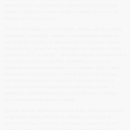
atstovus, bet ir visą visuomenę, primindami, kad kiekvienas
žmogus turi galią kurti savo istoriją ir mėgautis gyvenimu bet
kuriame amžiaus tarpsnyje.
Viena iš aktyviausių konkurso dalyvių, Aldona, laimėjusi „Metų
keliautojas“ nominaciją, kasdien įveikia įspūdingus atstumus –
nuo 10 iki 20 kilometrų. Ji dalyvauja ėjimo varžybose ir drąsiai
kopia į kalnus. „Šįmet buvau Slovakijoje, kur, kopdama į kalną,
įveikiau net 2117 m aukštį“, – džiaugiasi Aldona. Nuo vaikystės ji
buvo aktyvi lengvosios atletikos sportininkė, o šiuo metu
dalyvauja fizinio aktyvumo projekte ir mėgaujasi golfu. „Labai
džiaugiuosi, kad metų senjoro rinkimai grįžta ir esu laiminga,
kad turėjau progą juose sudalyvauti. Pasibaigus konkursui,
žmonės gatvėje mane pažindavo ir sveikino su pergale“, –
pasakoja ji, akcentuodama, kaip svarbu dalyvauti ir aktyviai
gyventi kiekviename gyvenimo etape.
Žurnalo „Savaitė“ direktorius Kęstutis Bulka džiaugiasi galimybe
rengti „Metų senjorų rinkimus“ ir pabrėžia jų svarbą ne tik
vyresnio amžiaus žmonėms, bet ir visai visuomenei. „Mums
svarbu įvairaus amžiaus skaitytojams parodyti įkvepiančius