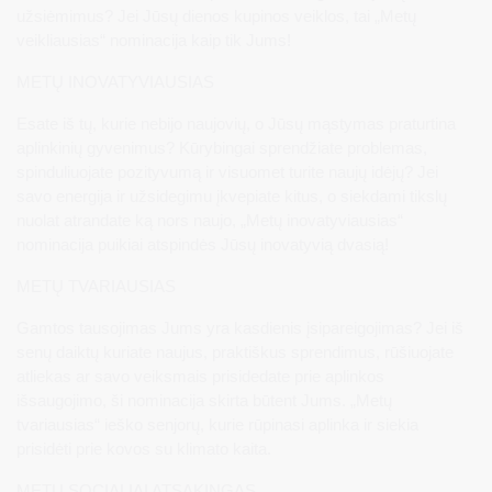
užsiėmimus? Jei Jūsų dienos kupinos veiklos, tai „Metų
veikliausias“ nominacija kaip tik Jums!
METŲ INOVATYVIAUSIAS
Esate iš tų, kurie nebijo naujovių, o Jūsų mąstymas praturtina
aplinkinių gyvenimus? Kūrybingai sprendžiate problemas,
spinduliuojate pozityvumą ir visuomet turite naujų idėjų? Jei
savo energija ir užsidegimu įkvepiate kitus, o siekdami tikslų
nuolat atrandate ką nors naujo, „Metų inovatyviausias“
nominacija puikiai atspindės Jūsų inovatyvią dvasią!
METŲ TVARIAUSIAS
Gamtos tausojimas Jums yra kasdienis įsipareigojimas? Jei iš
senų daiktų kuriate naujus, praktiškus sprendimus, rūšiuojate
atliekas ar savo veiksmais prisidedate prie aplinkos
išsaugojimo, ši nominacija skirta būtent Jums. „Metų
tvariausias“ ieško senjorų, kurie rūpinasi aplinka ir siekia
prisidėti prie kovos su klimato kaita.
METŲ SOCIALIAI ATSAKINGAS