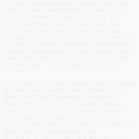
kad senatvė gali būti kupina planų, veiklų ir tikslų. Šie žmonės
inovatyvūs, verslūs, energingi, aistringi, motyvuoti, nes jiems
senatvė nėra pabaiga, tai naujas gražus gyvenimo etapas,
turintis savas galimybes. Tad ir mes turime suprasti, kad
senatvės nereikia bijoti, ji gali būti džiaugsminga ir turtinga,
priklausomai nuo mūsų pačių požiūrio ir pasirinkimų. Kiekvienas
iš mūsų turi galią kurti savo senatvės istoriją, tad kokią ją turėsi,
priklauso tik nuo tavęs paties – nuo drąsos siekti naujų svajonių,
užsiimti mylimais hobiais ir atrasti gyvenimo džiaugsmą net ir
vėlyvame amžiuje“, - pasakoja projekto 60+ įkūrėja Laura
Balčiūtė.
2022 metų senjoro rinkimus laimėjusi Zita Joana Jančkauskienė
apie Lietuvos senjorus kalba su didžiuliu entuziazmu. „Mes
esame aktyvūs, žingeidūs ir trokštantys atrasti bei patirti
daugybę teigiamų dalykų“, – sako ji. Zita, likusi energinga ir
pozityvi tiek iki konkurso, tiek po jo, yra puikus pavyzdys, kaip
senatvė gali būti kupina gyvenimo džiaugsmo ir nuotykių. Ji
ragina visus Lietuvos senjorus nepraleisti progos ir sudalyvauti
šiame konkurse: „Jeigu turi galimybę, kodėl ja
nepasinaudojus?“. Jos žodžiai įkvepia ne tik vyresnės kartos