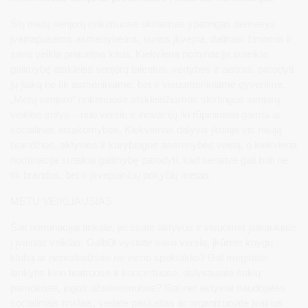
Šių metų senjorų rinkimuose skiriamas ypatingas dėmesys
įvairiapusėms asmenybėms, kurios įkvepia, dalinasi žiniomis ir
savo veikla praturtina kitus. Kiekviena nominacija suteikia
galimybę atskleisti senjorų talentus, vertybes ir aistras, parodyti
jų įtaką ne tik asmeniniame, bet ir visuomeniniame gyvenime.
„Metų senjoro“ rinkimuose atskleidžiamos skirtingos senjorų
veiklos sritys – nuo verslo ir inovacijų iki rūpinimosi gamta ar
socialinės atsakomybės. Kiekvienas dalyvis įkūnija vis naują
brandžios, aktyvios ir kūrybingos asmenybės veidą, o kiekviena
nominacija suteikia galimybę parodyti, kad senatvė gali būti ne
tik brandos, bet ir įkvepiančių pokyčių metas.
METŲ VEIKLIAUSIAS
Šiai nominacijai tinkate, jei esate aktyvus ir visuomet įsitraukiate
į įvairias veiklas. Galbūt vystote savo verslą, įkūrėte knygų
klubą ar nepraleidžiate nė vieno spektaklio? Gal mėgstate
lankytis kino teatruose ir koncertuose, dalyvaujate šokių
pamokose, jogos užsiėmimuose? Gal net aktyviai naudojatės
socialiniais tinklais, vedate paskaitas ar organizuojate įvairius