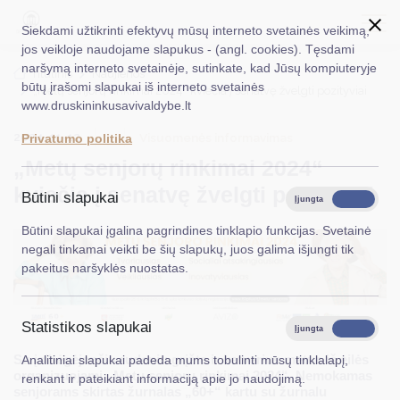
Siekdami užtikrinti efektyvų mūsų interneto svetainės veikimą,
jos veikloje naudojame slapukus - (angl. cookies). Tęsdami
naršymą interneto svetainėje, sutinkate, kad Jūsų kompiuteryje
EN
Ieškoti...
Titulinis
Naujienos
būtų įrašomi slapukai iš interneto svetainės
„Metų senjorų rinkimai 2024“ kviečia į senatvę žvelgti pozityviai
www.druskininkusavivaldybe.lt
Taryba
2024-11-12
Visuomenės informavimas
Privatumo politika
Meras
„Metų senjorų rinkimai 2024“
Administracija
kviečia į senatvę žvelgti pozityviai
Būtini slapukai
Įjungta
Išjungta
Veiklos sritys
Būtini slapukai įgalina pagrindines tinklapio funkcijas. Svetainė
negali tinkamai veikti be šių slapukų, juos galima išjungti tik
Teisinė informacija
pakeitus naršyklės nuostatas.
Struktūra ir kontaktinė informacija
Statistikos slapukai
Karjera
Įjungta
Išjungta
Su įsibėgėjančiu rudeniu grįžta ir ketverius metus iš eilės
Analitiniai slapukai padeda mums tobulinti mūsų tinklalapį,
DUK
organizuojami „Metų senjorų rinkimai 2024“. Nemokamas
renkant ir pateikiant informaciją apie jo naudojimą.
senjorams skirtas žurnalas „60+“ kartu su žurnalu
PASLAUGOS