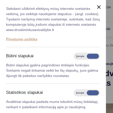
Taryba
Meras
Administracija
Siekdami užtikrinti efektyvų mūsų interneto svetainės
Karjera
DUK
veikimą, jos veikloje naudojame slapukus - (angl. cookies).
Registruokitės priėmi
Administracin
Tęsdami naršymą interneto svetainėje, sutinkate, kad Jūsų
kompiuteryje būtų įrašomi slapukai iš interneto svetainės
Darbotvarkė
Savivaldybės 
PASLAUGOS
DRUSKININKAI
www.druskininkusavivaldybe.lt
vadovai
Kontaktai
Privatumo politika
Planavimo do
Titulinis
Naujienos
Nauja erdvė kurti ir būti kartu:
Vicemerai
Korupcijos pre
Būtini slapukai
Įjungta
Išjungta
Mero patarėja
Viešieji pirkim
2026-05-28
Atnauj
Būtini slapukai įgalina pagrindines tinklapio funkcijas.
Svetainė negali tinkamai veikti be šių slapukų, juos galima
Nauja erdv
Lygios galim
išjungti tik pakeitus naršyklės nuostatas.
atidaryta
Savivaldybės
projektai
negalia
Statistikos slapukai
Įjungta
Išjungta
Finansų valdym
Analitiniai slapukai padeda mums tobulinti mūsų tinklalapį,
renkant ir pateikiant informaciją apie jo naudojimą.
Organizacinė 