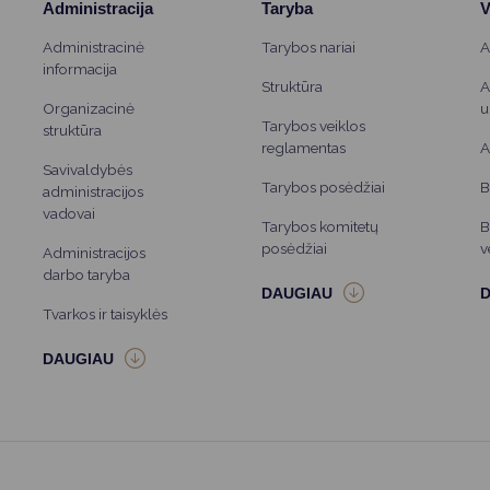
Administracija
Taryba
V
Administracinė
Tarybos nariai
A
informacija
Struktūra
A
Organizacinė
u
Tarybos veiklos
struktūra
reglamentas
A
Savivaldybės
Tarybos posėdžiai
B
administracijos
vadovai
Tarybos komitetų
B
posėdžiai
v
Administracijos
darbo taryba
Tvarkos ir taisyklės