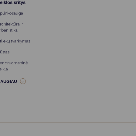
eiklos sritys
plinkosauga
rchitektūra ir
rbanistika
tliekų tvarkymas
ūstas
endruomeninė
eikla