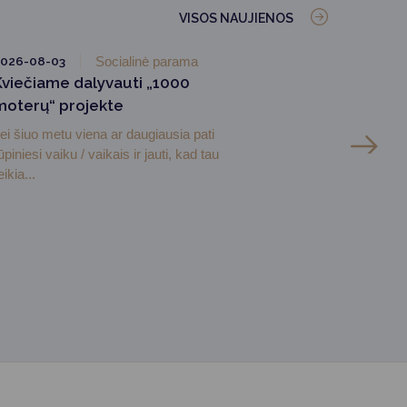
VISOS NAUJIENOS
026-08-03
Socialinė parama
Kviečiame dalyvauti „1000
moterų“ projekte
ei šiuo metu viena ar daugiausia pati
ūpiniesi vaiku / vaikais ir jauti, kad tau
eikia...