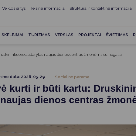
Veiklos sritys
Teisinė informacija
Struktūra ir kontaktinė informacija
mui
ė informacija
Teisės aktai
Struktūra ir kontaktinė
informacija
administracijos
Norminiai teisės aktai
SKELBIMAI
TURIZMAS
VERSLAS
PROJEKTAI
ŠVIETIMAS
R
Asmenų aptarnavimas
Teisės aktų projektai
kumentai
Konsultavimasis su
 Druskininkuose atidarytas naujas dienos centras žmonėms su negalia
Mero potvarkiai
visuomene
vencija
Tyrimai ir analizės
Savivaldybės įstaigos
ai
inimo data: 2026-05-29
Socialinė parama
Valstybės garantuojama
Darbo grupės ir komisijos
ė kurti ir būti kartu: Druskin
ybės
teisinė pagalba
Seniūnijos
s naujas dienos centras žmon
 remiami
Teisės aktų pažeidimai
Nuorodos
Galiojančio teisinio
as ir apskaita
reguliavimo poveikio ex post
vertinimas
struktūra