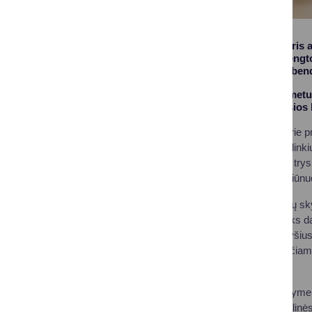
Druskininkuose duris a
paslaugų centre įrengt
taps vieta kūrybai, be
Centro atidarymo metu 
Lietuvos specialiosios
„Dėkoju visiems, kurie pr
įtraukiančių veiklų ir link
savivaldybėje veikia try
metų pabaigoje Viečiūnu
„Guboja“ Druskininkų sky
bendruomenę, suteiks dau
stiprinti tarpusavio ryši
bendruomenę, o jaučiamas
visiems.
Dienos centro atidaryme
Kazakevičius, Socialinės