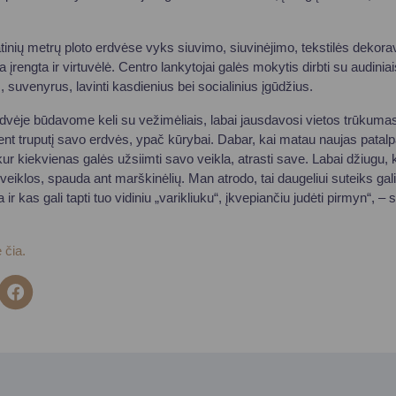
inių metrų ploto erdvėse vyks siuvimo, siuvinėjimo, tekstilės dekora
 įrengta ir virtuvėlė. Centro lankytojai galės mokytis dirbti su audiniais
suvenyrus, lavinti kasdienius bei socialinius įgūdžius.
rdvėje būdavome keli su vežimėliais, labai jausdavosi vietos trūkumas
 bent truputį savo erdvės, ypač kūrybai. Dabar, kai matau naujas patal
kur kiekvienas galės užsiimti savo veikla, atrasti save. Labai džiugu, k
s veiklos, spauda ant marškinėlių. Man atrodo, tai daugeliui suteiks g
a ir kas gali tapti tuo vidiniu „varikliuku“, įkvepiančiu judėti pirmyn“, –
 čia.