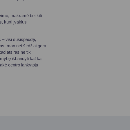
vimo, makramė bei kiti
, kurti įvairius
 – visi susispaudę,
pas, man net širdžiai gera
ad atsiras ne tik
alimybę išbandyti kažką
 sakė centro lankytoja