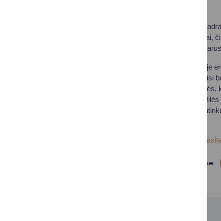
Viktorija Vitaitė.
Daugiau kaip 100 kvadrat
kūrybiniai užsiėmimai, čia
rankdarbius, aksesuarus, 
„Anksčiau, kai vienoje e
greitai pavargsti, norisi
– čia bus tikros erdvės, 
piešimas, bet ir tekstilė
naujo, atrasti, kas patink
Emilija.
Daugiau nuotraukų rasite
Dalintis soc. tinkluose: