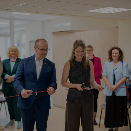
Vartotojų teisių apsauga
Pranešėjų apsauga
Asmens duomenų apsauga