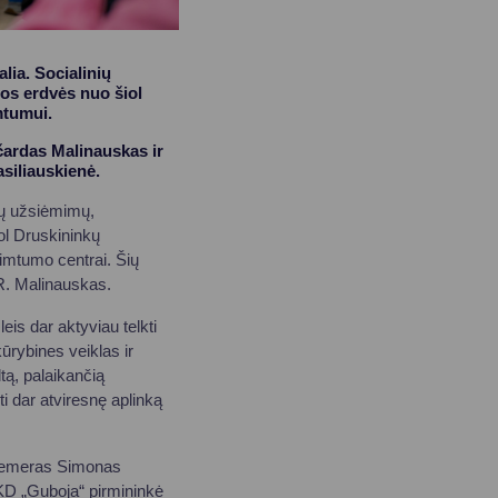
ia. Socialinių
tos erdvės nuo šiol
mtumui.
čardas Malinauskas ir
siliauskienė.
mių užsiėmimų,
šiol Druskininkų
imtumo centrai. Šių
R. Malinauskas.
is dar aktyviau telkti
ūrybines veiklas ir
tą, palaikančią
i dar atviresnę aplinką
icemeras Simonas
KD „Guboja“ pirmininkė