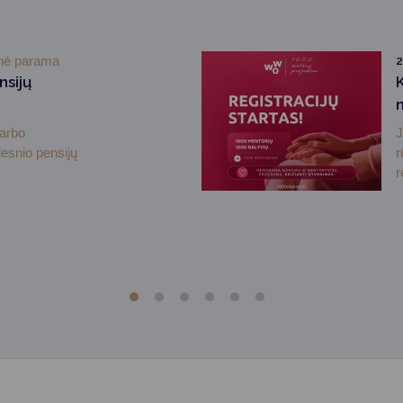
inė parama
2
nsijų
darbo
J
desnio pensijų
r
r