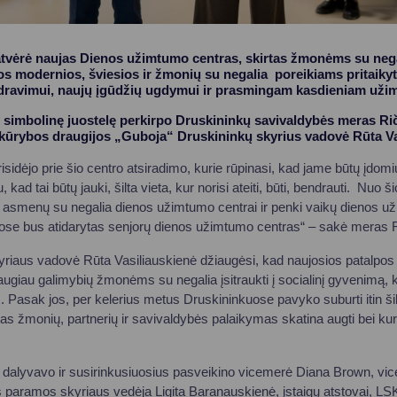
tvėrė naujas Dienos užimtumo centras, skirtas žmonėms su negal
os modernios, šviesios ir žmonių su negalia poreikiams pritaiky
ndravimui, naujų įgūdžių ugdymui ir prasmingam kasdieniam uži
simbolinę juostelę perkirpo Druskininkų savivaldybės meras Ri
 kūrybos draugijos „Guboja“ Druskininkų skyrius vadovė Rūta Va
isidėjo prie šio centro atsiradimo, kurie rūpinasi, kad jame būtų įdo
iu, kad tai būtų jauki, šilta vieta, kur norisi ateiti, būti, bendrauti. Nuo 
s asmenų su negalia dienos užimtumo centrai ir penki vaikų dienos už
ose bus atidarytas senjorų dienos užimtumo centras“ – sakė meras 
riaus vadovė Rūta Vasiliauskienė džiaugėsi, kad naujosios patalpos le
giau galimybių žmonėms su negalia įsitraukti į socialinį gyvenimą, k
us. Pasak jos, per kelerius metus Druskininkuose pavyko suburti itin šil
 žmonių, partnerių ir savivaldybės palaikymas skatina augti bei kurt
 dalyvavo ir susirinkusiuosius pasveikino vicemerė Diana Brown, v
 paramos skyriaus vedėja Ligita Baranauskienė, įstaigų atstovai, LS