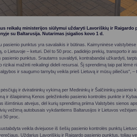
us reikalų ministerijos siūlymui uždaryti Lavoriškių ir Raigardo 
yje su Baltarusija. Nutarimas įsigalios kovo 1 d.
u pasienio punktus yra savalaikis ir būtinas. Kaimyninėse valstybėse l
, o Lietuvoje – keturi. Dėl to 50 proc. padidėjo prekių, transporto ir
s pasienio punktus. Srautams suvaldyti, kontrabandai užkardyti, tar
rizikai mažinti reikalingi dideli resursai. Šį sprendimą taip pat lėmė r
algybos ir saugumo tarnybų veikla prieš Lietuvą ir mūsų piliečius“, – 
i pėsčiųjų ir dviratininkų vykimą per Medininkų ir Šalčininkų pasienio 
nimą ir išlaipinimą Kenos geležinkelio pasienio kontrolės punkte ir Kyba
us išimtinius atvejus, dėl kurių sprendimą priima Valstybės sienos a
leivių vežimą autobusais vykdantiems Baltarusijos ir Lietuvos vežėj
ki 50 proc.
sustabdyta veikla dviejuose iš šešių pasienio kontrolės punktų Lietuv
erečiaus. Uždarius Lavoriškių ir Raigardo pasienio punktus, toliau vei