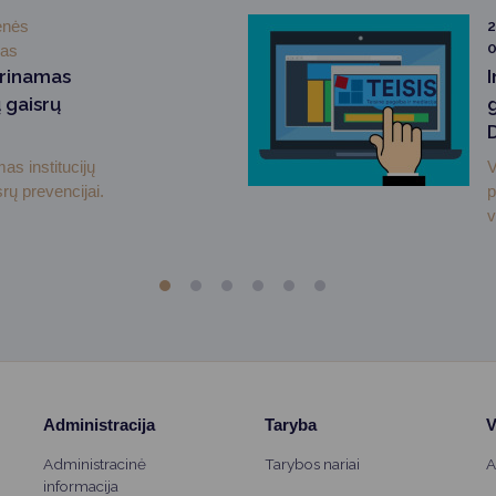
enės
2
0
mas
prinamas
 gaisrų
as institucijų
V
rų prevencijai.
p
v
Administracija
Taryba
V
Administracinė
Tarybos nariai
A
informacija