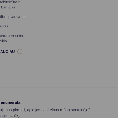
rchitektūra ir
rbanistika
tliekų tvarkymas
ūstas
endruomeninė
eikla
prenumerata
aujienas pirmieji, apie jas paskelbus mūsų svetainėje?
ujienlaiškį.