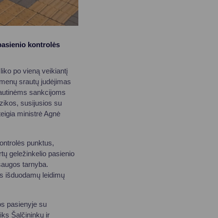
pasienio kontrolės
iko po vieną veikiantį
 asmenų srautų judėjimas
ptautinėms sankcijoms
izikos, susijusios su
teigia ministrė Agnė
kontrolės punktus,
rtų geležinkelio pasienio
psaugos tarnyba.
ams išduodamų leidimų
os pasienyje su
ks Šalčininkų ir