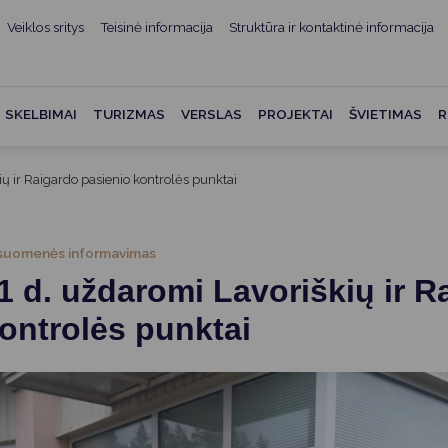
Veiklos sritys
Teisinė informacija
Struktūra ir kontaktinė informacija
mui
ė informacija
Teisės aktai
Struktūra ir kontaktinė
informacija
administracijos
Norminiai teisės aktai
SKELBIMAI
TURIZMAS
VERSLAS
PROJEKTAI
ŠVIETIMAS
R
Asmenų aptarnavimas
Teisės aktų projektai
kumentai
Konsultavimasis su
ų ir Raigardo pasienio kontrolės punktai
Mero potvarkiai
visuomene
vencija
Tyrimai ir analizės
Savivaldybės įstaigos
ai
suomenės informavimas
Valstybės garantuojama
Darbo grupės ir komisijos
 d. uždaromi Lavoriškių ir R
ybės
teisinė pagalba
Seniūnijos
ontrolės punktai
 remiami
Teisės aktų pažeidimai
Nuorodos
Galiojančio teisinio
as ir apskaita
reguliavimo poveikio ex post
vertinimas
struktūra