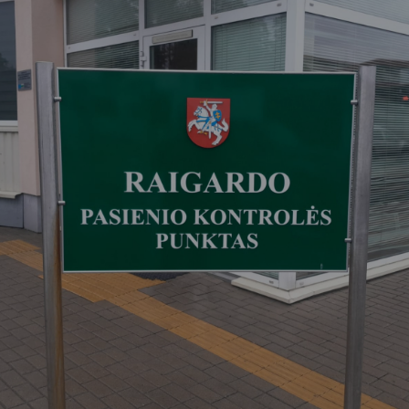
Vartotojų teisių apsauga
Pranešėjų apsauga
Asmens duomenų apsauga