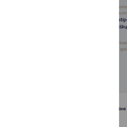
2026-07-
Visuom
02
informavi
Druskininkuose sti
pasirengimas miškų
prevencijai
Druskininkuose stiprinam
pasirengimas miškų gais
Druskininkų...
Paslaugos
Struktūra ir kontaktinė
informacija
Gyvenamosios
Asmenų
vietos deklaravimas