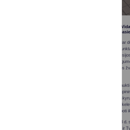
Vyriausybė pritarė Vida
punktus Lietuvos pasien
„Siūlymas uždaryti dar d
pasienio kontrolės punktą
per Lietuvos–Baltarusijo
užtikrinti, eismo saugumo 
išaugusia Baltarusijos žv
Bilotaitė.
Taip pat nutarta nutraukt
uždrausti keleivių įlaipi
kontrolės punkte, išskyr
Reguliarų tarptautinį ke
skaičių nuspręsta riboti i
2023 m. rugpjūčio 18 d. 
Baltarusija: Šumsko ir Tv