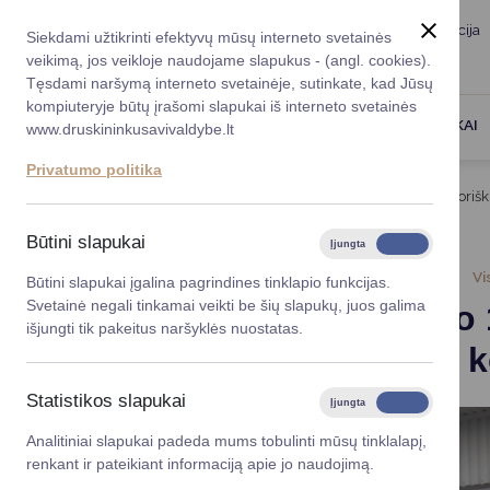
Taryba
Meras
Administracija
Siekdami užtikrinti efektyvų mūsų interneto svetainės
Karjera
DUK
veikimą, jos veikloje naudojame slapukus - (angl. cookies).
Registruokitės priėmi
Administracin
Tęsdami naršymą interneto svetainėje, sutinkate, kad Jūsų
kompiuteryje būtų įrašomi slapukai iš interneto svetainės
Darbotvarkė
Savivaldybės 
PASLAUGOS
DRUSKININKAI
www.druskininkusavivaldybe.lt
vadovai
Kontaktai
Privatumo politika
Planavimo do
Titulinis
Naujienos
Nuo kovo 1 d. uždaromi Lavoriški
Vicemerai
Korupcijos pre
Būtini slapukai
Įjungta
Išjungta
Mero patarėja
Viešieji pirkim
2024-02-22
Vi
Būtini slapukai įgalina pagrindines tinklapio funkcijas.
Svetainė negali tinkamai veikti be šių slapukų, juos galima
Nuo kovo 1
Lygios galim
išjungti tik pakeitus naršyklės nuostatas.
pasienio k
Savivaldybės
projektai
Statistikos slapukai
Įjungta
Išjungta
Finansų valdym
Analitiniai slapukai padeda mums tobulinti mūsų tinklalapį,
renkant ir pateikiant informaciją apie jo naudojimą.
Organizacinė 