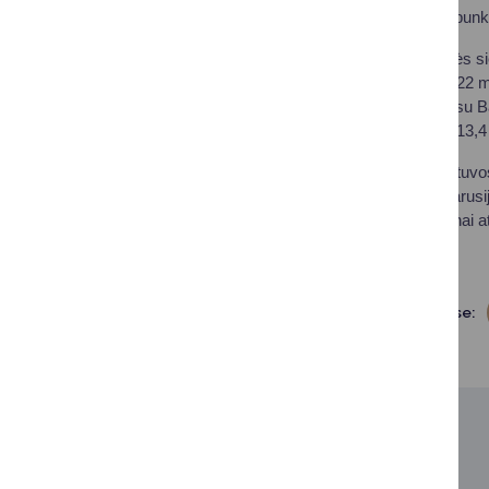
Medininkų pasienio punkt
2023 m. per valstybės si
proc. daugiau nei 2022 m.
visuose prie sienos su Ba
684 tūkst. kartų. Tai 13,4
Primename, kad Lietuvos
suintensyvėjus Baltarusij
jau esančius ar laikinai a
VRM inf.
Dalintis soc. tinkluose:
SUSIJUSIOS NAUJIENOS