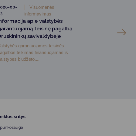
026-08-
Visuomenės
3
informavimas
Informacija apie valstybės
garantuojamą teisinę pagalbą
Druskininkų savivaldybėje
alstybės garantuojamos teisinės
agalbos teikimas finansuojamas iš
alstybės biudžeto....
eiklos sritys
plinkosauga