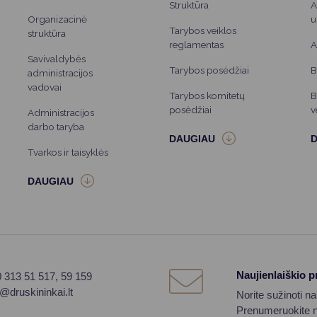
Struktūra
A
Organizacinė
u
Tarybos veiklos
struktūra
reglamentas
A
Savivaldybės
Tarybos posėdžiai
B
administracijos
vadovai
Tarybos komitetų
B
posėdžiai
v
Administracijos
darbo taryba
Tvarkos ir taisyklės
Naujienlaiškio 
0 313 51 517, 59 159
o@druskininkai.lt
Norite sužinoti n
Prenumeruokite na