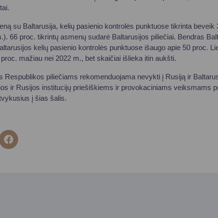
ai.
eną su Baltarusija, kelių pasienio kontrolės punktuose tikrinta bevei
). 66 proc. tikrintų asmenų sudarė Baltarusijos piliečiai. Bendras Balt
ltarusijos kelių pasienio kontrolės punktuose išaugo apie 50 proc. Liet
 proc. mažiau nei 2022 m., bet skaičiai išlieka itin aukšti.
 Respublikos piliečiams rekomenduojama nevykti į Rusiją ir Baltarus
os ir Rusijos institucijų priešiškiems ir provokaciniams veiksmams pri
tvykusius į šias šalis.