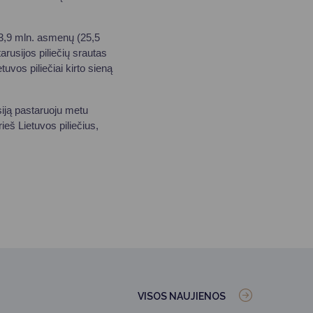
k 3,9 mln. asmenų (25,5
arusijos piliečių srautas
uvos piliečiai kirto sieną
iją pastaruoju metu
eš Lietuvos piliečius,
VISOS NAUJIENOS