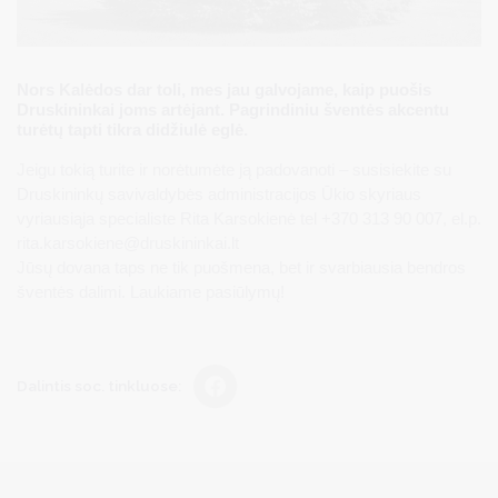
Nors Kalėdos dar toli, mes jau galvojame, kaip puošis
Druskininkai joms artėjant. Pagrindiniu šventės akcentu
turėtų tapti tikra didžiulė eglė.
Jeigu tokią turite ir norėtumėte ją padovanoti – susisiekite su
Druskininkų savivaldybės administracijos Ūkio skyriaus
vyriausiąja specialiste Rita Karsokienė tel +370 313 90 007, el.p.
rita.karsokiene@druskininkai.lt
Jūsų dovana taps ne tik puošmena, bet ir svarbiausia bendros
šventės dalimi. Laukiame pasiūlymų!
Dalintis soc. tinkluose: