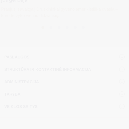
jos gerbėjai
Praėjusį savaitgalį Druskininkai gyveno amerikietiška dvasia –
kurorte vyko vienas didžiausių...
PASLAUGOS
STRUKTŪRA IR KONTAKTINĖ INFORMACIJA
ADMINISTRACIJA
TARYBA
VEIKLOS SRITYS