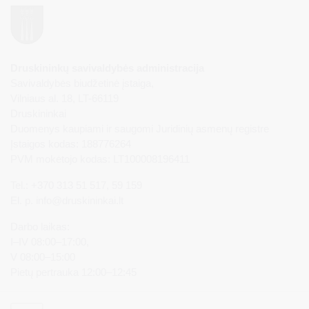
Druskininkų savivaldybės administracija
Savivaldybės biudžetinė įstaiga,
Vilniaus al. 18, LT-66119
Druskininkai
Duomenys kaupiami ir saugomi Juridinių asmenų registre
Įstaigos kodas: 188776264
PVM mokėtojo kodas: LT100008196411
Tel.: +370 313 51 517, 59 159
El. p.
info@druskininkai.lt
Darbo laikas:
I–IV 08:00–17:00,
V 08:00–15:00
Pietų pertrauka 12:00–12:45