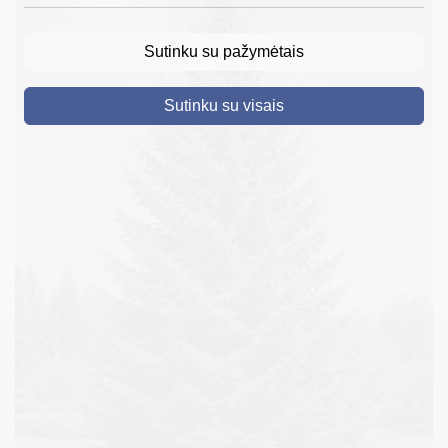
DRUSKININKAI
Sutinku su pažymėtais
SKELBIMAI
Sutinku su visais
TURIZMAS
VERSLAS
PROJEKTAI
ŠVIETIMAS
REGISTRACIJA
RENGINIAI