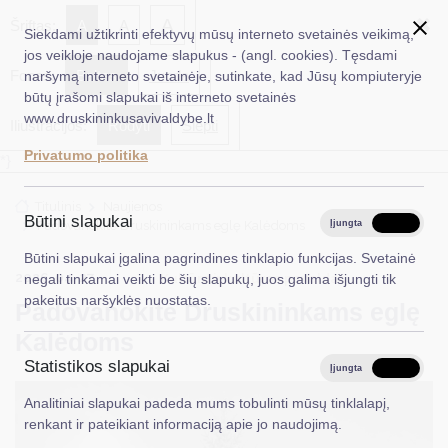
✖
A
Šriftas:
A
A
Siekdami užtikrinti efektyvų mūsų interneto svetainės veikimą,
jos veikloje naudojame slapukus - (angl. cookies). Tęsdami
Fonas:
Baltas
Juoda
naršymą interneto svetainėje, sutinkate, kad Jūsų kompiuteryje
EN
Ieškoti...
būtų įrašomi slapukai iš interneto svetainės
www.druskininkusavivaldybe.lt
Iliustracijos:
Rodyti
Slėpti
Taryba
Privatumo politika
*}
Meras
Titulinis
Naujienos
Administracija
Būtini slapukai
Padovanokite Druskininkams eglę Kalėdoms
Įjungta
Išjungta
Veiklos sritys
Būtini slapukai įgalina pagrindines tinklapio funkcijas. Svetainė
2026-04-27
Kultūra ir kultūros paveldas
negali tinkamai veikti be šių slapukų, juos galima išjungti tik
Teisinė informacija
pakeitus naršyklės nuostatas.
Padovanokite Druskininkams eglę
Struktūra ir kontaktinė informacija
Kalėdoms
Statistikos slapukai
Karjera
Įjungta
Išjungta
Analitiniai slapukai padeda mums tobulinti mūsų tinklalapį,
DUK
renkant ir pateikiant informaciją apie jo naudojimą.
PASLAUGOS