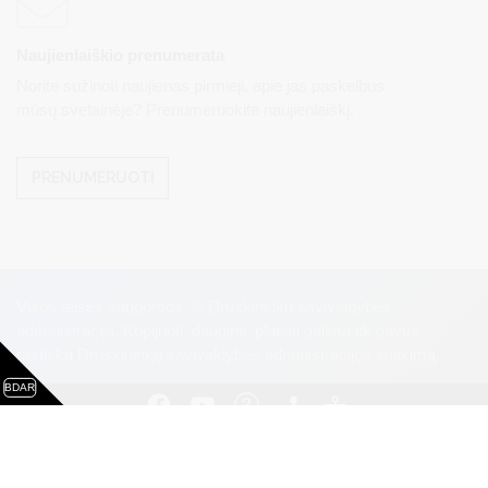
Naujienlaiškio prenumerata
Norite sužinoti naujienas pirmieji, apie jas paskelbus
mūsų svetainėje? Prenumeruokite naujienlaiškį.
PRENUMERUOTI
Visos teisės saugomos. © Druskininkų savivaldybės
administracija. Kopijuoti, dauginti, platinti galima tik gavus
raštišką Druskininkų savivaldybės administracijos sutikimą.
BDAR