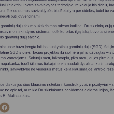
sių elektrinių plėtra savivaldybės teritorijoje, reikalauja itin didelių inv
eurų. Tokios sumos savivaldybės biudžetui yra per didelės, todėl be v
egali būti įgyvendinami.
gamtinių dujų tiekimo užtikrinimas miesto katilinei. Druskininkų dujų 
rdavimo ir skirstymo sistema, todėl kurortas ilgą laiką buvo tarsi ene
io gamtinių dujų šaltinio.
inkuose buvo įrengta laikina suskystintų gamtinių dujų (SGD) išdujin
atinė SGD stotelė. Tačiau projektas iki šiol nėra pilnai užbaigtas – stot
iems vartotojams. Šaltuoju metų laikotarpiu, piko metu, dujos pirmiaus
ų nepakanka, todėl šilumos tiekėjui tenka naudoti dyzeliną, kuris turėtų 
ininkų savivaldybė ne vienerius metus kelia klausimą dėl antrojo reze
ios diskusijos šiuo klausimu nuteikia ir konstruktyviai, ir pozityviai – s
e ne apie tai, ar reikia Druskininkams papildomos elektros linijos, išd
as R. Malinauskas.