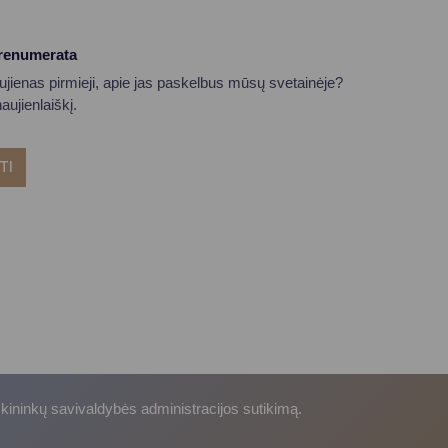
prenumerata
aujienas pirmieji, apie jas paskelbus mūsų svetainėje?
ujienlaiškį.
TI
skininkų savivaldybės administracijos sutikimą.