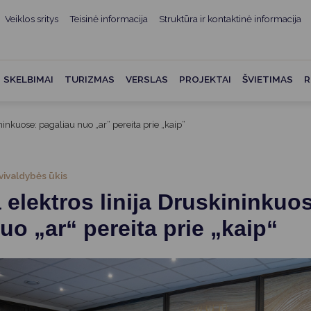
Veiklos sritys
Teisinė informacija
Struktūra ir kontaktinė informacija
mui
ė informacija
Teisės aktai
Struktūra ir kontaktinė
informacija
administracijos
Norminiai teisės aktai
SKELBIMAI
TURIZMAS
VERSLAS
PROJEKTAI
ŠVIETIMAS
R
Asmenų aptarnavimas
Teisės aktų projektai
kumentai
Konsultavimasis su
inkuose: pagaliau nuo „ar“ pereita prie „kaip“
Mero potvarkiai
visuomene
vencija
Tyrimai ir analizės
Savivaldybės įstaigos
ai
vivaldybės ūkis
Valstybės garantuojama
Darbo grupės ir komisijos
elektros linija Druskininkuo
ybės
teisinė pagalba
Seniūnijos
uo „ar“ pereita prie „kaip“
 remiami
Teisės aktų pažeidimai
Nuorodos
Galiojančio teisinio
as ir apskaita
reguliavimo poveikio ex post
vertinimas
struktūra