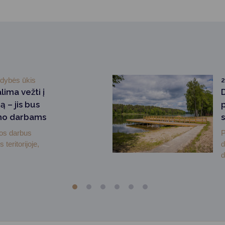
ldybės ūkis
lima vežti į
 – jis bus
mo darbams
gos darbus
P
teritorijoje,
d
d