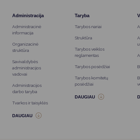
Administracija
Taryba
V
Administracinė
Tarybos nariai
A
informacija
Struktūra
A
Organizacinė
u
Tarybos veiklos
struktūra
reglamentas
A
Savivaldybės
Tarybos posėdžiai
B
administracijos
vadovai
Tarybos komitetų
B
posėdžiai
v
Administracijos
darbo taryba
Tvarkos ir taisyklės