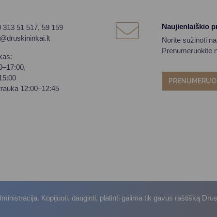
Naujienlaiškio 
0 313 51 517, 59 159
o@druskininkai.lt
Norite sužinoti n
Prenumeruokite na
kas:
00–17:00,
–15:00
PRENUMERUO
trauka 12:00–12:45
istracija. Kopijuoti, dauginti, platinti galima tik gavus raštišką Dru