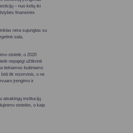
esticijų – nuo kelių iki
alstybės finansinės
tinklas nėra sujungtas su
rgetinė sala,
imo stotelė, o 2020
elė nepajėgi užtikrinti
ia tiekiamos buitiniams
būti tik rezervinis, o ne
rvuaro įrengimo ir
u atsakingų institucijų
ujinimo stotelės, o kaip