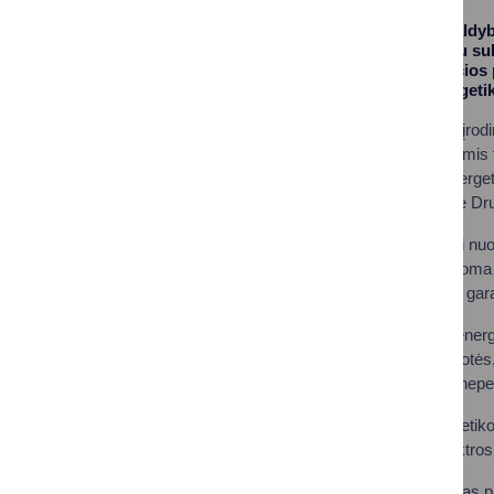
Druskininkų savivaldyb
klausimas, pagaliau sul
sužiedinimo kylančios 
susitikime su Energetik
„Po daugybės metų įrodi
jie svarstomi, su mumis t
Vyriausybei, tiek Energe
problemoms“, - sakė Dr
Anot jo, Druskininkai nuo
projektus, tad papildoma
interesus atliepiantis gar
Šiuo metu elektros energi
transformatorių pastotės,
galimybės užtikrinti nepe
Susitikime su Energetiko
taip pat aptartas elektr
Meras R. Malinauskas pab