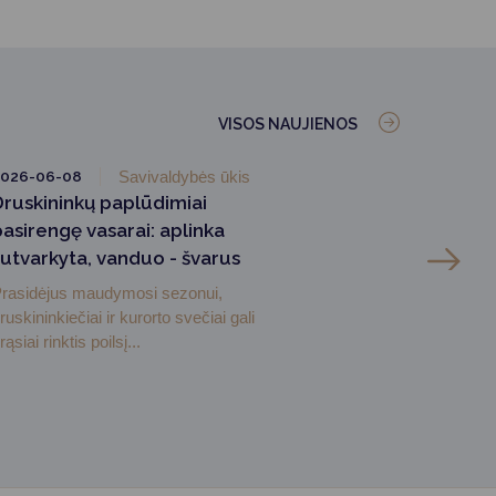
VISOS NAUJIENOS
2026-06-08
Savivaldybės ūkis
Druskininkų paplūdimiai
pasirengę vasarai: aplinka
sutvarkyta, vanduo - švarus
rasidėjus maudymosi sezonui,
ruskininkiečiai ir kurorto svečiai gali
rąsiai rinktis poilsį...