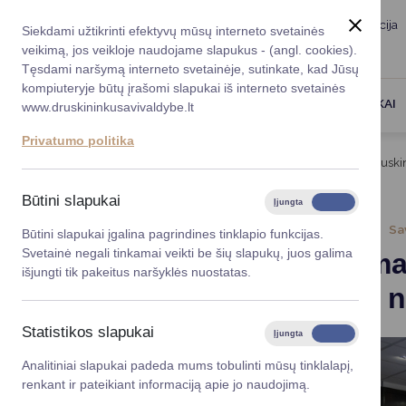
Taryba
Meras
Administracija
Siekdami užtikrinti efektyvų mūsų interneto svetainės
Karjera
DUK
veikimą, jos veikloje naudojame slapukus - (angl. cookies).
Registruokitės priėmi
Administracin
Tęsdami naršymą interneto svetainėje, sutinkate, kad Jūsų
kompiuteryje būtų įrašomi slapukai iš interneto svetainės
Darbotvarkė
Savivaldybės 
PASLAUGOS
DRUSKININKAI
www.druskininkusavivaldybe.lt
vadovai
Kontaktai
Privatumo politika
Planavimo do
Titulinis
Naujienos
Papildoma elektros linija Druskin
Vicemerai
Korupcijos pre
Būtini slapukai
Įjungta
Išjungta
Mero patarėja
Viešieji pirkim
2026-01-15
Sa
Būtini slapukai įgalina pagrindines tinklapio funkcijas.
Svetainė negali tinkamai veikti be šių slapukų, juos galima
Papildoma 
Lygios galim
išjungti tik pakeitus naršyklės nuostatas.
pagaliau n
Savivaldybės
projektai
Statistikos slapukai
Įjungta
Išjungta
Finansų valdym
Analitiniai slapukai padeda mums tobulinti mūsų tinklalapį,
renkant ir pateikiant informaciją apie jo naudojimą.
Organizacinė 