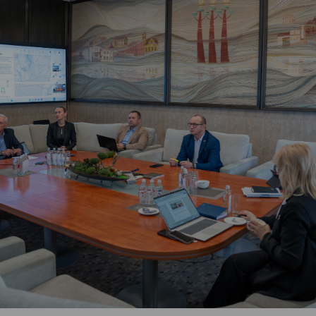
Vartotojų teisių apsauga
Pranešėjų apsauga
Asmens duomenų apsauga