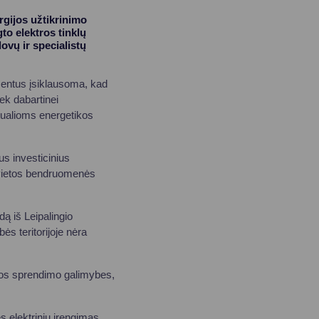
rgijos užtikrinimo
to elektros tinklų
vų ir specialistų
mentus įsiklausoma, kad
iek dabartinei
tualioms energetikos
us investicinius
r vietos bendruomenės
ą iš Leipalingio
ės teritorijoje nėra
emos sprendimo galimybes,
 elektrinių įrengimas