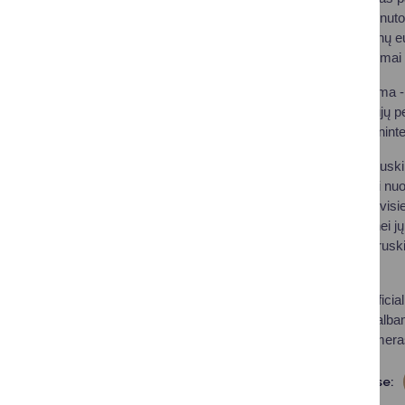
ant pastatų stogų ar nutolu
kelių dešimčių milijonų 
paramos šie sprendimai n
Dar viena opi problema - 
Lietuvos gamtinių dujų pe
priklausoma nuo vienintel
2017 metų rudenį Druskin
metais pradėjo veikti nuol
reikiamo dujų kiekio vis
vartotojams, o katilinei j
pagrindinis kuras. Drusk
projekto užbaigimo.
„Jau prasidėjusios oficial
atstovais pagaliau kalbam
tą padaryti“, - sakė mer
Dalintis soc. tinkluose: