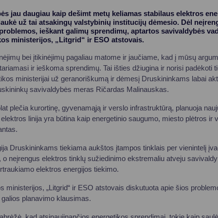
ės jau daugiau kaip dešimt metų keliamas stabilaus elektros ene
aukė už tai atsakingų valstybinių institucijų dėmesio. Dėl neįreng
problemos, ieškant galimų sprendimų, aptartos savivaldybės vado
os ministerijos, „Litgrid“ ir ESO atstovais.
nėjimų bei įtikinėjimų pagaliau matome ir jaučiame, kad į mūsų argu
ariamasi ir ieškoma sprendimų. Tai išties džiugina ir norisi padėkoti t
tikos ministerijai už geranoriškumą ir dėmesį Druskininkams labai ak
uskininkų savivaldybės meras Ričardas Malinauskas.
lat plečia kurortinę, gyvenamąją ir verslo infrastruktūrą, planuoja nauj
 elektros linija yra būtina kaip energetinio saugumo, miesto plėtros i
antas.
ja Druskininkams tiekiama aukštos įtampos tinklais per vienintelį įvad
 o neįrengus elektros tinklų sužiedinimo ekstremaliu atveju savivaldyb
rtraukiamo elektros energijos tiekimo.
s ministerijos, „Litgrid“ ir ESO atstovais diskutuota apie šios probl
os galios planavimo klausimas.
rėžė, kad atsinaujinančios energetikos sprendimai, tokie kaip saulės