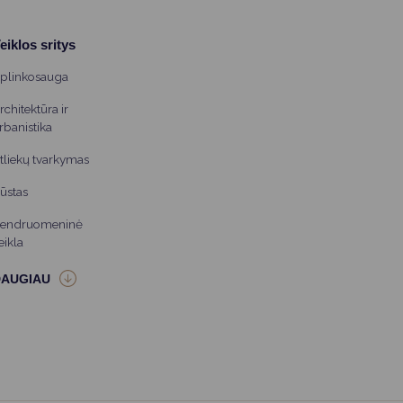
eiklos sritys
plinkosauga
rchitektūra ir
rbanistika
tliekų tvarkymas
ūstas
endruomeninė
eikla