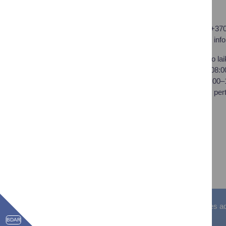
Druskininkų savivaldybės
Tel.: +37
administracija
El. p.
inf
Savivaldybės biudžetinė
Darbo lai
įstaiga,
I–IV 08:
Vilniaus al. 18, LT-66119
V 08:00
Druskininkai
Pietų per
Duomenys kaupiami ir
saugomi Juridinių asmenų
registre
Įstaigos kodas: 188776264
PVM mokėtojo kodas:
LT100008196411
Visos teisės saugomos. © Druskininkų savivaldybės admin
BDAR