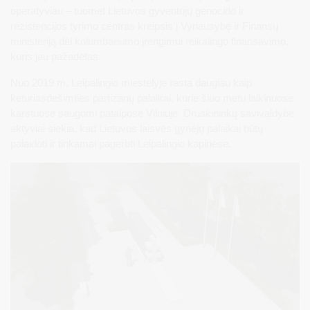
operatyviau – tuomet Lietuvos gyventojų genocido ir
rezistencijos tyrimo centras kreipsis į Vyriausybę ir Finansų
ministeriją dėl kolumbariumo įrengimui reikalingo finansavimo,
kuris jau pažadėtas.
Nuo 2019 m. Leipalingio miestelyje rasta daugiau kaip
keturiasdešimties partizanų palaikai, kurie šiuo metu laikinuose
karstuose saugomi patalpose Vilniuje. Druskininkų savivaldybė
aktyviai siekia, kad Lietuvos laisvės gynėjų palaikai būtų
palaidoti ir tinkamai pagerbti Leipalingio kapinėse.