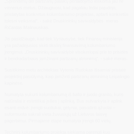
„Sprendimų dėl partizanų palaikų perlaidojimo ieškoma jau ne
vienerius metus. Džiaugiuosi, kad pagaliau ledai pajudėjo,
pristatytas konkretus kolumbariumo projektas, aptarti konkretūs
tolesni veiksmai“, - sakė Druskininkų savivaldybės meras
Ričardas Malinauskas.
Jis pasidžiaugė, kad tiek Vyriausybė, tiek Finansų ministerija
yra pažadėjusios skirti tikslinį finansavimą kolumbariumo
įrengimui. „Druskininkų savivaldybė visokeriopai prie to prisidės
ir bendradarbiaus įamžinant partizanų atminimą“, - sakė meras.
Susitikimo metu architektas Vytenis Rudokas išsamiai pristatė
projektinį pasiūlymą, kaip įamžinti partizanų atminimą Leipalingio
kapinėse.
Numatyta sukurti kolumbariumą iš balto ir juodo granito, kuris
natūraliai ir estetiškai įsilies į aplinką. Bus sutvarkyta ir aplink
esanti erdvė: įrengti suoliukai, gėlynai, pasodinti ąžuolai –
suformuota sakrali vieta žuvusiųjų už Lietuvos laisvę
pagerbimui. Pirmajame etape numatyta įrengti 60 vietų.
Techninį kolumbariumo projektą siekiama parengti kuo