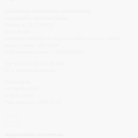
Druskininkų savivaldybės administracija
Savivaldybės biudžetinė įstaiga,
Vilniaus al. 18, LT-66119
Druskininkai
Duomenys kaupiami ir saugomi Juridinių asmenų registre
Įstaigos kodas: 188776264
PVM mokėtojo kodas: LT100008196411
Tel.: +370 313 51 517, 59 159
El. p.
info@druskininkai.lt
Darbo laikas:
I–IV 08:00–17:00,
V 08:00–15:00
Pietų pertrauka 12:00–12:45
Naujienlaiškio prenumerata