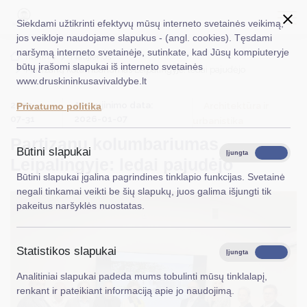
Siekdami užtikrinti efektyvų mūsų interneto svetainės veikimą,
jos veikloje naudojame slapukus - (angl. cookies). Tęsdami
naršymą interneto svetainėje, sutinkate, kad Jūsų kompiuteryje
EN
Ieškoti...
Titulinis
Naujienos
būtų įrašomi slapukai iš interneto svetainės
Partizanų kolumbariumas Leipalingyje: ledai pajudėjo
www.druskininkusavivaldybe.lt
Taryba
2025-
Atnaujinimo data:
Architektūra ir
Privatumo politika
Meras
07-31
2026-01-07
urbanistika
Partizanų kolumbariumas
Administracija
Būtini slapukai
Įjungta
Išjungta
Leipalingyje: ledai pajudėjo
Veiklos sritys
Būtini slapukai įgalina pagrindines tinklapio funkcijas. Svetainė
negali tinkamai veikti be šių slapukų, juos galima išjungti tik
Teisinė informacija
pakeitus naršyklės nuostatas.
Struktūra ir kontaktinė informacija
Statistikos slapukai
Karjera
Įjungta
Išjungta
Analitiniai slapukai padeda mums tobulinti mūsų tinklalapį,
DUK
renkant ir pateikiant informaciją apie jo naudojimą.
PASLAUGOS