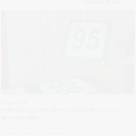
VISOS NAUJIENOS
2026-08-06
Architektūra ir urbanistika
Baltašiškės gyventojams jau pagamintos naujos
adresų lentelės
Jau pagamintos naujos Baltašiškės gatvėje esančių Šilo, Dzūkų,
Smėlio ir Rasos gatvių pavadinimų...