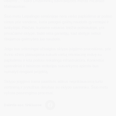
visiems“, – sako Druskininkų savivaldybės meras Ričardas
Malinauskas.
Šiuo metu Leipalingio seniūnijoje nėra viešo paplūdimio ar poilsio
vietos prie vandens, kuria patogiai galėtų naudotis gyventojai ir
lankytojai. Pliažas, kuriame vasaras leidžia poilsiautojai, yra
privačiame sklype, todėl nėra garantijų, kad ateityje nebus
ribojamos galimybės juo naudotis.
Jeigu bus sėkmingai užbaigtos sklypo įsigijimo procedūros, prie
Avirio ežero planuojama sukurti viešą rekreacinę erdvę su
paplūdimiu ir kita poilsiui reikalinga infrastruktūra. Konkretūs
sprendiniai ir būsimos teritorijos sutvarkymo apimtis bus
numatyti rengiant projektą.
Sklypo įsigijimo kaina paaiškės atlikus nepriklausomą turto
vertinimą ir įvykdžius derybas su sklypo savininku. Šiuo metu
vyksta pasirengimo procesai.
Dalintis soc. tinkluose: