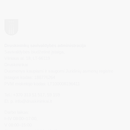
Druskininkų savivaldybės administracija
Savivaldybės biudžetinė įstaiga,
Vilniaus al. 18, LT-66119
Druskininkai
Duomenys kaupiami ir saugomi Juridinių asmenų registre
Įstaigos kodas: 188776264
PVM mokėtojo kodas: LT100008196411
Tel.: +370 313 51 517, 59 159
El. p.
info@druskininkai.lt
Darbo laikas:
I–IV 08:00–17:00,
V 08:00–15:00