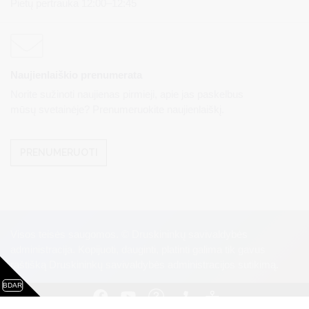
Pietų pertrauka 12:00–12:45
Naujienlaiškio prenumerata
Norite sužinoti naujienas pirmieji, apie jas paskelbus
mūsų svetainėje? Prenumeruokite naujienlaiškį.
PRENUMERUOTI
Visos teisės saugomos. © Druskininkų savivaldybės
administracija. Kopijuoti, dauginti, platinti galima tik gavus
raštišką Druskininkų savivaldybės administracijos sutikimą.
BDAR