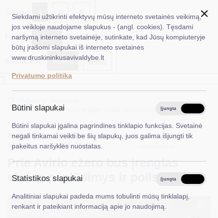
✖
A
Šriftas:
A
A
Siekdami užtikrinti efektyvų mūsų interneto svetainės veikimą,
jos veikloje naudojame slapukus - (angl. cookies). Tęsdami
Fonas:
Baltas
Juoda
naršymą interneto svetainėje, sutinkate, kad Jūsų kompiuteryje
EN
Ieškoti...
būtų įrašomi slapukai iš interneto svetainės
www.druskininkusavivaldybe.lt
Iliustracijos:
Rodyti
Slėpti
Taryba
Privatumo politika
*}
Meras
Titulinis
Naujienos
Administracija
Būtini slapukai
Prie Avirio ežero bus įrengtas viešas paplūdimys ir poilsio erdvė
Įjungta
Išjungta
Veiklos sritys
Būtini slapukai įgalina pagrindines tinklapio funkcijas. Svetainė
2026-06-
Atnaujinimo data:
Architektūra ir
negali tinkamai veikti be šių slapukų, juos galima išjungti tik
Teisinė informacija
02
2026-06-02
urbanistika
pakeitus naršyklės nuostatas.
Prie Avirio ežero bus įrengtas
Struktūra ir kontaktinė informacija
viešas paplūdimys ir poilsio erdvė
Statistikos slapukai
Karjera
Įjungta
Išjungta
Analitiniai slapukai padeda mums tobulinti mūsų tinklalapį,
DUK
renkant ir pateikiant informaciją apie jo naudojimą.
PASLAUGOS