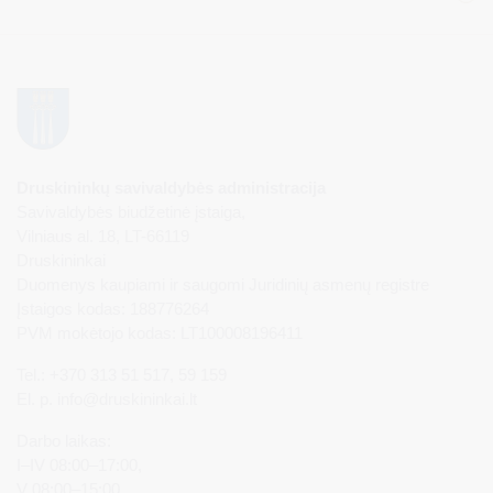
Druskininkų savivaldybės administracija
Savivaldybės biudžetinė įstaiga,
Vilniaus al. 18, LT-66119
Druskininkai
Duomenys kaupiami ir saugomi Juridinių asmenų registre
Įstaigos kodas: 188776264
PVM mokėtojo kodas: LT100008196411
Tel.: +370 313 51 517, 59 159
El. p.
info@druskininkai.lt
Darbo laikas:
I–IV 08:00–17:00,
V 08:00–15:00