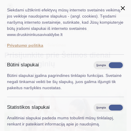
Siekdami užtikrinti efektyvų mūsų interneto svetainės veikimą,
jos veikloje naudojame slapukus - (angl. cookies). Tęsdami
naršymą interneto svetainėje, sutinkate, kad Jūsų kompiuteryje
EN
Ieškoti...
Titulinis
Naujienos
būtų įrašomi slapukai iš interneto svetainės
Prisijunkite prie Šeimos dienai skirtų renginių
www.druskininkusavivaldybe.lt
Taryba
2026-04-28
Švietimas
Privatumo politika
Meras
Prisijunkite prie Šeimos dienai
Administracija
skirtų renginių
Būtini slapukai
Įjungta
Išjungta
Veiklos sritys
Būtini slapukai įgalina pagrindines tinklapio funkcijas. Svetainė
negali tinkamai veikti be šių slapukų, juos galima išjungti tik
Teisinė informacija
pakeitus naršyklės nuostatas.
Struktūra ir kontaktinė informacija
Statistikos slapukai
Karjera
Įjungta
Išjungta
Analitiniai slapukai padeda mums tobulinti mūsų tinklalapį,
DUK
renkant ir pateikiant informaciją apie jo naudojimą.
PASLAUGOS