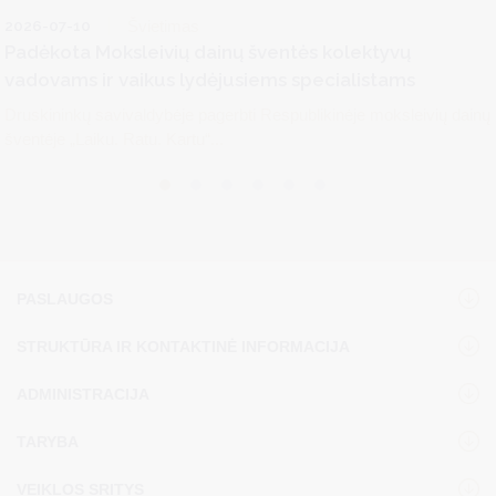
2026-07-10
Švietimas
Padėkota Moksleivių dainų šventės kolektyvų
vadovams ir vaikus lydėjusiems specialistams
Druskininkų savivaldybėje pagerbti Respublikinėje moksleivių dainų
šventėje „Laiku. Ratu. Kartu“...
PASLAUGOS
STRUKTŪRA IR KONTAKTINĖ INFORMACIJA
ADMINISTRACIJA
TARYBA
VEIKLOS SRITYS