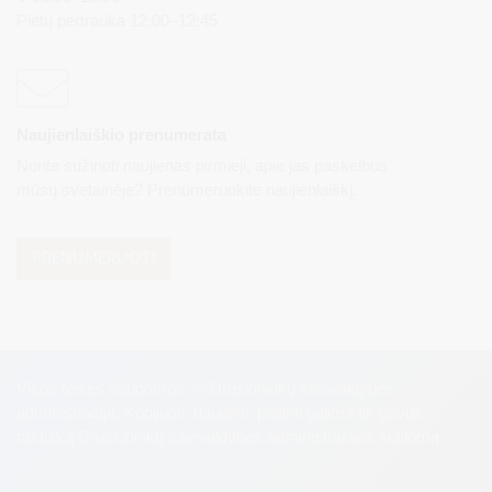
Pietų pertrauka 12:00–12:45
Naujienlaiškio prenumerata
Norite sužinoti naujienas pirmieji, apie jas paskelbus
mūsų svetainėje? Prenumeruokite naujienlaiškį.
PRENUMERUOTI
Visos teisės saugomos. © Druskininkų savivaldybės
administracija. Kopijuoti, dauginti, platinti galima tik gavus
raštišką Druskininkų savivaldybės administracijos sutikimą.