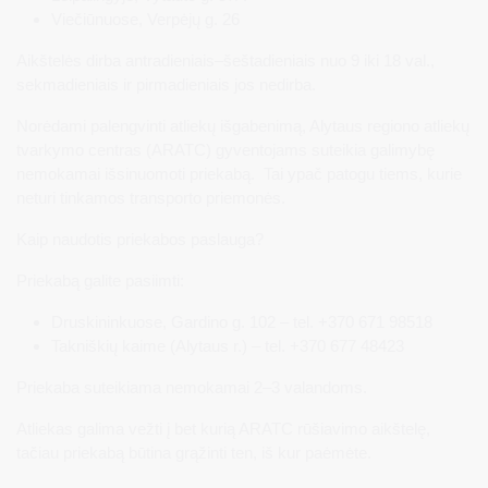
Viečiūnuose, Verpėjų g. 26
Aikštelės dirba antradieniais–šeštadieniais nuo 9 iki 18 val.,
sekmadieniais ir pirmadieniais jos nedirba.
Norėdami palengvinti atliekų išgabenimą, Alytaus regiono atliekų
tvarkymo centras (ARATC) gyventojams suteikia galimybę
nemokamai išsinuomoti priekabą. Tai ypač patogu tiems, kurie
neturi tinkamos transporto priemonės.
Kaip naudotis priekabos paslauga?
Priekabą galite pasiimti:
Druskininkuose, Gardino g. 102 – tel. +370 671 98518
Takniškių kaime (Alytaus r.) – tel. +370 677 48423
Priekaba suteikiama nemokamai 2–3 valandoms.
Atliekas galima vežti į bet kurią ARATC rūšiavimo aikštelę,
tačiau priekabą būtina grąžinti ten, iš kur paėmėte.