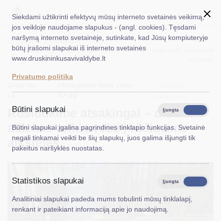
Siekdami užtikrinti efektyvų mūsų interneto svetainės veikimą,
jos veikloje naudojame slapukus - (angl. cookies). Tęsdami
naršymą interneto svetainėje, sutinkate, kad Jūsų kompiuteryje
EN
Ieškoti...
Titulinis
Naujienos
būtų įrašomi slapukai iš interneto svetainės
Rūšiuokime atsakingai – dideles atliekas reikia vežti į rūšiavimo
www.druskininkusavivaldybe.lt
aikšteles
Taryba
Privatumo politika
2025-05-
Atnaujinimo data: 2025-
Meras
Atliekų
14
07-29
tvarkymas
Administracija
Būtini slapukai
Rūšiuokime atsakingai – dideles
Įjungta
Išjungta
Veiklos sritys
atliekas reikia vežti į rūšiavimo
Būtini slapukai įgalina pagrindines tinklapio funkcijas. Svetainė
negali tinkamai veikti be šių slapukų, juos galima išjungti tik
aikšteles
Teisinė informacija
pakeitus naršyklės nuostatas.
Struktūra ir kontaktinė informacija
Statistikos slapukai
Karjera
Įjungta
Išjungta
Analitiniai slapukai padeda mums tobulinti mūsų tinklalapį,
DUK
renkant ir pateikiant informaciją apie jo naudojimą.
PASLAUGOS