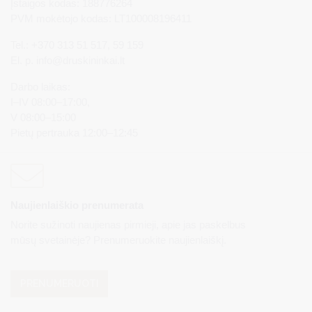
Įstaigos kodas: 188776264
PVM mokėtojo kodas: LT100008196411
Tel.: +370 313 51 517, 59 159
El. p.
info@druskininkai.lt
Darbo laikas:
I–IV 08:00–17:00,
V 08:00–15:00
Pietų pertrauka 12:00–12:45
Naujienlaiškio prenumerata
Norite sužinoti naujienas pirmieji, apie jas paskelbus
mūsų svetainėje? Prenumeruokite naujienlaiškį.
PRENUMERUOTI