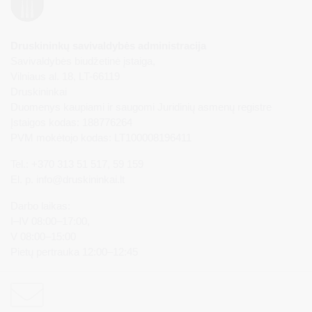
Druskininkų savivaldybės administracija
Savivaldybės biudžetinė įstaiga,
Vilniaus al. 18, LT-66119
Druskininkai
Duomenys kaupiami ir saugomi Juridinių asmenų registre
Įstaigos kodas: 188776264
PVM mokėtojo kodas: LT100008196411
Tel.: +370 313 51 517, 59 159
El. p.
info@druskininkai.lt
Darbo laikas:
I–IV 08:00–17:00,
V 08:00–15:00
Pietų pertrauka 12:00–12:45