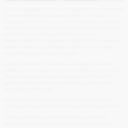
Socialinių paslaugų centro socialinė darbuotoja Inga Pupininkaitė
pristatė palydėjimo paslaugą jaunuoliams. 2024 metais ši
paslauga suteikta 12-ai jaunuolių. Pasak pranešėjos, dirbant su
jaunuoliais susiduriama su tokiais sunkumais, kaip motyvacijos,
atsakomybės, socialinių įgūdžių stoka ir nenoras
bendradarbiauti, tačiau tai atperka geroji praktika, kai jaunuoliai
įsitraukia į darbo rinką, sėkmingai mokosi ugdymo įstaigoje,
savarankiškai geba spręsti problemas.
Posėdyje pristatyta ir Druskininkų savivaldybės Socialinių
paslaugų centro Globos centro veikla. Globos centras aktyviai
plėtoja globėjų rengimo ir paramos programas. Nors 2024 m.
globėjų mokymuose dalyvavo 14 asmenų, problema išlieka –
naujų globėjų reikia nuolat.
Globos komanda akcentavo sėkmės istorijas, kai globojami
vaikai sulaukę pilnametystės sėkmingai kuria savo gyvenimą.
Posėdyje pasidžiaugta, kad Druskininkuose plėtojamos
psichologinės, socialinės ir švietimo paslaugos: nuo dailės