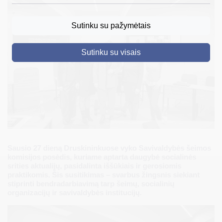
DRUSKININKAI
Sutinku su pažymėtais
SKELBIMAI
Sutinku su visais
TURIZMAS
VERSLAS
PROJEKTAI
ŠVIETIMAS
REGISTRACIJA
Sausio 27 dieną Druskininkuose vyko Savivaldybės šeimos
RENGINIAI
komisijos posėdis, kuriame aptarta daugybė socialinės
srities aktualijų, pasidalinta iššūkiais ir gerosiomis
praktikomis. Šis susitikimas – svarbus žingsnis siekiant
stiprinti bendradarbiavimą tarp šeimų, socialinių
organizacijų ir savivaldybės institucijų.