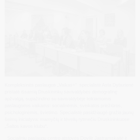
Kompleksinės paslaugos „Vaikas+“ specialistė Asta Dyburienė
pristatė išsamią Druskininkų savivaldybės demografinę
apžvalgą, supažindino su savivaldybėje teikiamomis
paslaugomis vaikams: socialinėmis, sveikatos priežiūros,
psichologinėmis, švietimo. Specialistė pasidžiaugė gražia jaunų
šeimų iniciatyva: mamyčių ir tėvelių rytmečiu Druskininkuose
„Šaltos kavos klubu“.
Socialinių paslaugų centro atstovės Dovilė Jastramskaitė ir