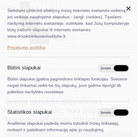
✖
A
Šriftas:
A
A
Siekdami užtikrinti efektyvų mūsų interneto svetainės veikimą,
jos veikloje naudojame slapukus - (angl. cookies). Tęsdami
Fonas:
Baltas
Juoda
naršymą interneto svetainėje, sutinkate, kad Jūsų kompiuteryje
EN
Ieškoti...
būtų įrašomi slapukai iš interneto svetainės
www.druskininkusavivaldybe.lt
Iliustracijos:
Rodyti
Slėpti
Taryba
Privatumo politika
*}
Meras
Titulinis
Naujienos
Administracija
Būtini slapukai
Šeimų gerovės stiprinimas Druskininkuose: nuo pagalbos
Įjungta
Išjungta
šeimoms iki naujų iniciatyvų
Veiklos sritys
Būtini slapukai įgalina pagrindines tinklapio funkcijas. Svetainė
negali tinkamai veikti be šių slapukų, juos galima išjungti tik
Teisinė informacija
2025-01-29
Socialinė parama
pakeitus naršyklės nuostatas.
Šeimų gerovės stiprinimas
Struktūra ir kontaktinė informacija
Druskininkuose: nuo pagalbos
Statistikos slapukai
Karjera
Įjungta
Išjungta
šeimoms iki naujų iniciatyvų
Analitiniai slapukai padeda mums tobulinti mūsų tinklalapį,
DUK
renkant ir pateikiant informaciją apie jo naudojimą.
PASLAUGOS