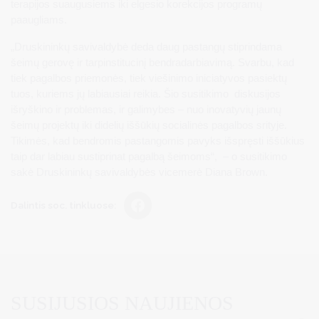
terapijos suaugusiems iki elgesio korekcijos programų
paaugliams.
„Druskininkų savivaldybė deda daug pastangų stiprindama
šeimų gerovę ir tarpinstitucinį bendradarbiavimą. Svarbu, kad
tiek pagalbos priemonės, tiek viešinimo iniciatyvos pasiektų
tuos, kuriems jų labiausiai reikia. Šio susitikimo diskusijos
išryškino ir problemas, ir galimybes – nuo inovatyvių jaunų
šeimų projektų iki didelių iššūkių socialinės pagalbos srityje.
Tikimės, kad bendromis pastangomis pavyks išspręsti iššūkius
taip dar labiau sustiprinat pagalbą šeimoms“, – o susitikimo
sakė Druskininkų savivaldybės vicemerė Diana Brown.
Dalintis soc. tinkluose:
SUSIJUSIOS NAUJIENOS