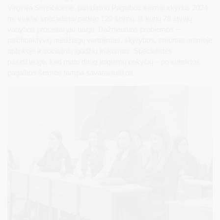
Virginija Sereičikienė pasidalino Pagalbos šeimai skyrius 2024
m. veikla: specialistai padėjo 120 šeimų, iš kurių 78 atvejų
vadybos procesai jau baigti. Dažniausios problemos –
psichoaktyvių medžiagų vartojimas, skyrybos, smurtas artimoje
aplinkoje ir socialinių įgūdžių trūkumas. Specialistės
pasidžiaugė, kad mato daug teigiamų pokyčių – po suteiktos
pagalbos šeimos tampa savarankiškos.