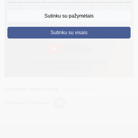
DRUSKININKAI
Sutinku su pažymėtais
SKELBIMAI
Sutinku su visais
TURIZMAS
VERSLAS
PROJEKTAI
ŠVIETIMAS
REGISTRACIJA
Kviečiame stebėti posėdį:
bit.ly/2P4YFuW
RENGINIAI
Dalintis soc. tinkluose: