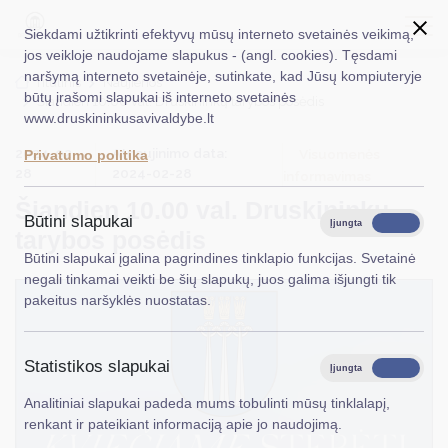
Siekdami užtikrinti efektyvų mūsų interneto svetainės veikimą,
jos veikloje naudojame slapukus - (angl. cookies). Tęsdami
naršymą interneto svetainėje, sutinkate, kad Jūsų kompiuteryje
EN
Ieškoti...
Titulinis
Naujienos
būtų įrašomi slapukai iš interneto svetainės
Šiandien 10.00 val. Druskininkų tarybos posėdis
www.druskininkusavivaldybe.lt
Taryba
2024-02-
Atnaujinimo data:
Visuomenės
Privatumo politika
Meras
28
2024-02-28
informavimas
Šiandien 10.00 val. Druskininkų
Administracija
Būtini slapukai
Įjungta
Išjungta
tarybos posėdis
Veiklos sritys
Būtini slapukai įgalina pagrindines tinklapio funkcijas. Svetainė
negali tinkamai veikti be šių slapukų, juos galima išjungti tik
Teisinė informacija
pakeitus naršyklės nuostatas.
Struktūra ir kontaktinė informacija
Statistikos slapukai
Karjera
Įjungta
Išjungta
Analitiniai slapukai padeda mums tobulinti mūsų tinklalapį,
DUK
renkant ir pateikiant informaciją apie jo naudojimą.
PASLAUGOS