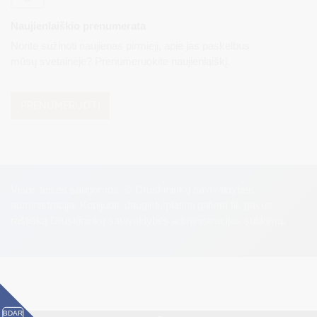
Naujienlaiškio prenumerata
Norite sužinoti naujienas pirmieji, apie jas paskelbus
mūsų svetainėje? Prenumeruokite naujienlaiškį.
PRENUMERUOTI
Visos teisės saugomos. © Druskininkų savivaldybės
administracija. Kopijuoti, dauginti, platinti galima tik gavus
raštišką Druskininkų savivaldybės administracijos sutikimą.
BDAR