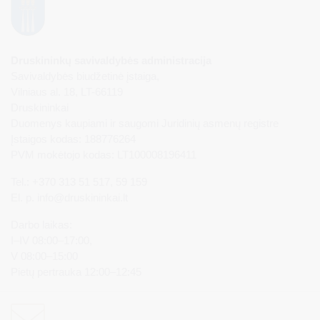
Druskininkų savivaldybės administracija
Savivaldybės biudžetinė įstaiga,
Vilniaus al. 18, LT-66119
Druskininkai
Duomenys kaupiami ir saugomi Juridinių asmenų registre
Įstaigos kodas: 188776264
PVM mokėtojo kodas: LT100008196411
Tel.: +370 313 51 517, 59 159
El. p.
info@druskininkai.lt
Darbo laikas:
I–IV 08:00–17:00,
V 08:00–15:00
Pietų pertrauka 12:00–12:45