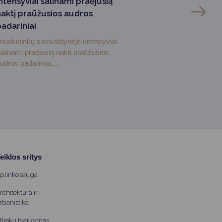
ntensyviai šalinami praėjusią
naktį praūžusios audros
padariniai
ruskininkų savivaldybėje intensyviai
alinami praėjusią naktį praūžusios
udros padariniai....
eiklos sritys
plinkosauga
rchitektūra ir
rbanistika
tliekų tvarkymas