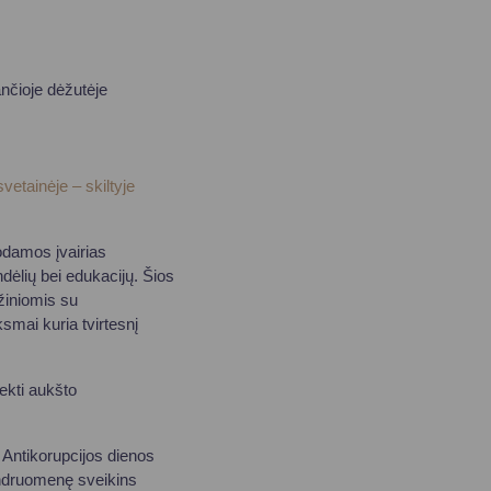
nčioje dėžutėje
etainėje – skiltyje
uodamos įvairias
dėlių bei edukacijų. Šios
 žiniomis su
smai kuria tvirtesnį
iekti aukšto
 Antikorupcijos dienos
bendruomenę sveikins