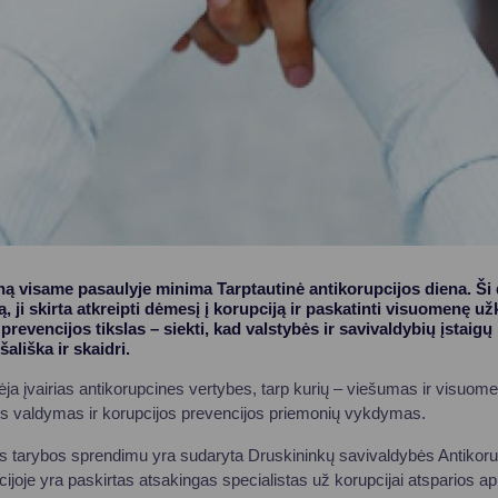
ą visame pasaulyje minima Tarptautinė antikorupcijos diena. Ši
, ji skirta atkreipti dėmesį į korupciją ir paskatinti visuomenę užki
revencijos tikslas – siekti, kad valstybės ir savivaldybių įstaigų 
ališka ir skaidri.
a įvairias antikorupcines vertybes, tarp kurių – viešumas ir visuo
kos valdymas ir korupcijos prevencijos priemonių vykdymas.
 tarybos sprendimu yra sudaryta Druskininkų savivaldybės Antikorupc
ijoje yra paskirtas atsakingas specialistas už korupcijai atsparios a