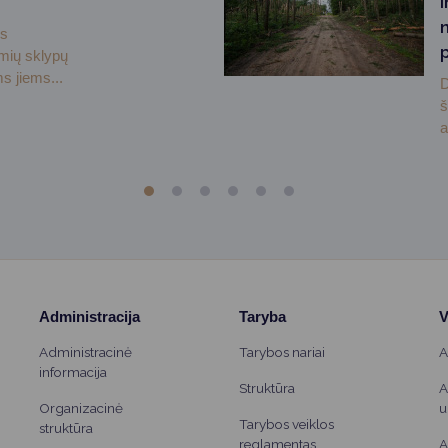
i
ės
emių sklypų
s jiems...
D
š
a
Administracija
Taryba
V
Administracinė
Tarybos nariai
A
informacija
Struktūra
A
Organizacinė
u
Tarybos veiklos
struktūra
reglamentas
A