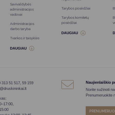
Savivaldybės
Tarybos posėdžiai
B
administracijos
vadovai
Tarybos komitetų
B
posėdžiai
v
Administracijos
darbo taryba
Tvarkos ir taisyklės
Naujienlaiškio 
0 313 51 517, 59 159
o@druskininkai.lt
Norite sužinoti n
Prenumeruokite na
kas:
00–17:00,
–15:00
PRENUMERUO