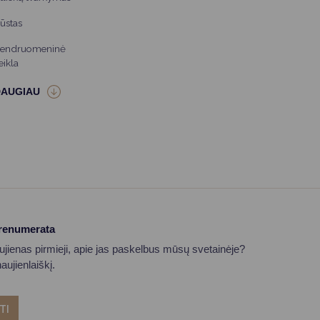
ūstas
endruomeninė
eikla
prenumerata
aujienas pirmieji, apie jas paskelbus mūsų svetainėje?
ujienlaiškį.
TI