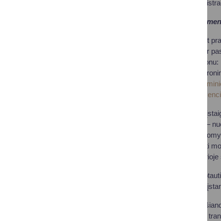
Savivaldybės administrac
Primename, kad asmenys
Raštu, paliekant pr
„Pageidavimai ir pa
Informuoti telefonu
Informuoti elektroni
Užpildant anonimini
Korupcijos prevenci
Visos savivaldybės įstaig
prasmingas veiklas – nuo 
įstaigos jaučia atsakomyb
bendruomene, ugdyti moki
pagrindą ateičiai, kurioj
Pasauliui minint Tarptaut
sąmoningumo atpažįstant 
Maloniai kviečiame šiand
minėjimo nuotolinėje tra