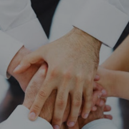
Vartotojų teisių apsauga
Pranešėjų apsauga
Asmens duomenų apsauga