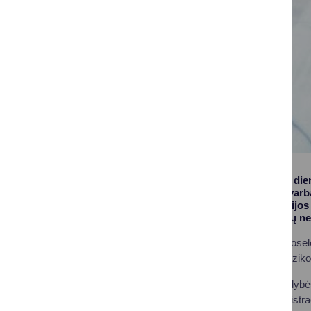
Kasmet gruodžio 9 dien
įgyja vis didesnę svarbą
Pagrindinis korupcijos p
subjektų veikla būtų neš
Mūsų kolektyvas puoselėj
galimos korupcijos rizi
Druskininkų savivaldybės
Savivaldybės administrac