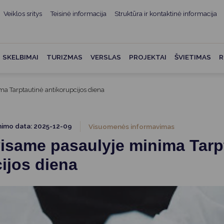
Veiklos sritys
Teisinė informacija
Struktūra ir kontaktinė informacija
mui
ė informacija
Teisės aktai
Struktūra ir kontaktinė
informacija
administracijos
Norminiai teisės aktai
SKELBIMAI
TURIZMAS
VERSLAS
PROJEKTAI
ŠVIETIMAS
R
Asmenų aptarnavimas
Teisės aktų projektai
kumentai
Konsultavimasis su
a Tarptautinė antikorupcijos diena
Mero potvarkiai
visuomene
vencija
Tyrimai ir analizės
Savivaldybės įstaigos
ai
nimo data: 2025-12-09
Visuomenės informavimas
Valstybės garantuojama
Darbo grupės ir komisijos
visame pasaulyje minima Tarp
ybės
teisinė pagalba
Seniūnijos
ijos diena
 remiami
Teisės aktų pažeidimai
Nuorodos
Galiojančio teisinio
as ir apskaita
reguliavimo poveikio ex post
vertinimas
struktūra