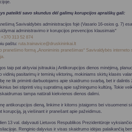
ijoje.
 pateikti savo skundus dėl galimų korupcijos apraiškų gali:
anešimą Savivaldybės administracijos fojė (Vasario 16-osios g. 7) esa
siūlymai administravimo ir korupcijos prevencijos klausimais“
:
+370 313 52 874
niu paštu:
ruta.trainavice@druskininkai.lt
o pranešimo formą „Anoniminis pranešimas“ Savivaldybės interneto sv
ja.
os taip pat aktyviai įsitraukia į Antikorupcijos dienos minėjimą, plan
vidinių pasitarimų ir teminių viktorinų, mokiniams skirtų klasės valan
ę ne tik priminti darbuotojams apie skaidrumo svarbą, bet ir dalintis
nius bei stiprinti visų supratimą apie sąžiningumo kultūrą. Tokie veik
e skaidrumas tampa natūrali kiekvienos dienos dalimi.
inę antikorupcijos dieną, linkime ir kitoms įstaigoms bei visuomenei s
korupciją, ją viešinant ir pranešant apie pažeidimus.
ien 13 val. dalyvauti Lietuvos Respublikos Prezidentūroje vyksiančio
nsliacijoje. Renginio dalyvius ir visas skaidrumo idėjas palaikančią 