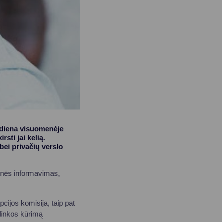
 diena visuomenėje
rsti jai kelią.
bei privačių verslo
menės informavimas,
ijos komisija, taip pat
plinkos kūrimą