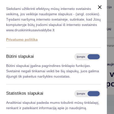
Taryba
Meras
Administracija
Siekdami užtikrinti efektyvų mūsų interneto svetainės
Karjera
DUK
veikimą, jos veikloje naudojame slapukus - (angl. cookies).
Registruokitės priėmi
Administracin
Tęsdami naršymą interneto svetainėje, sutinkate, kad Jūsų
kompiuteryje būtų įrašomi slapukai iš interneto svetainės
Darbotvarkė
Savivaldybės 
PASLAUGOS
DRUSKININKAI
www.druskininkusavivaldybe.lt
vadovai
Kontaktai
Privatumo politika
Planavimo do
Titulinis
Naujienos
Šiandien visame pasaulyje minim
Vicemerai
Korupcijos pre
Būtini slapukai
Įjungta
Išjungta
Mero patarėja
Viešieji pirkim
2025-12-09
Atnauji
Būtini slapukai įgalina pagrindines tinklapio funkcijas.
Svetainė negali tinkamai veikti be šių slapukų, juos galima
Šiandien 
Lygios galim
išjungti tik pakeitus naršyklės nuostatas.
antikorupc
Savivaldybės
projektai
Statistikos slapukai
Įjungta
Išjungta
Finansų valdym
Analitiniai slapukai padeda mums tobulinti mūsų tinklalapį,
renkant ir pateikiant informaciją apie jo naudojimą.
Organizacinė 