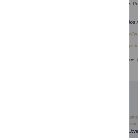
Lietuvos Respublikos Pre
Linas Pernavas.
Renginio transliacijos
STT „Youtube“:
https://
STT „Facebook“:
https:
Dalintis soc. tinkluose:
SUSIJUSIOS NAUJIENOS
2026-07-
Visuom
07
informavi
Informacija nesutv