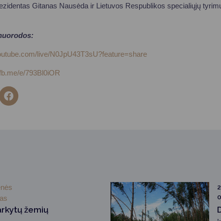
zidentas Gitanas Nausėda ir Lietuvos Respublikos specialiųjų tyrimų
 nuorodos:
youtube.com/live/N0JpU43T3sU?feature=share
//fb.me/e/793Bl0iOR
enės
2
0
mas
arkytų žemių