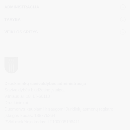
ADMINISTRACIJA
TARYBA
VEIKLOS SRITYS
Druskininkų savivaldybės administracija
Savivaldybės biudžetinė įstaiga,
Vilniaus al. 18, LT-66119
Druskininkai
Duomenys kaupiami ir saugomi Juridinių asmenų registre
Įstaigos kodas: 188776264
PVM mokėtojo kodas: LT100008196411