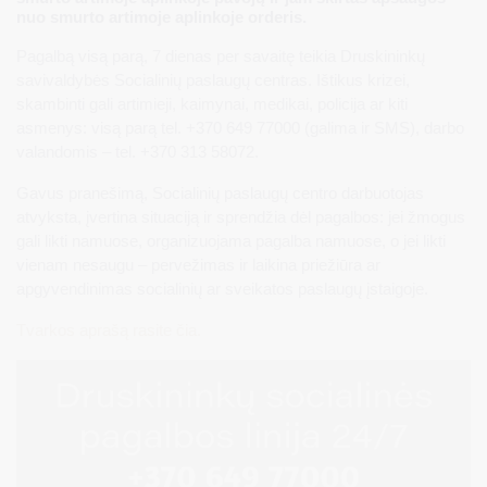
nuo smurto artimoje aplinkoje orderis.
Pagalbą visą parą, 7 dienas per savaitę teikia Druskininkų
savivaldybės Socialinių paslaugų centras. Ištikus krizei,
skambinti gali artimieji, kaimynai, medikai, policija ar kiti
asmenys: visą parą tel. +370 649 77000 (galima ir SMS), darbo
valandomis – tel. +370 313 58072.
Gavus pranešimą, Socialinių paslaugų centro darbuotojas
atvyksta, įvertina situaciją ir sprendžia dėl pagalbos: jei žmogus
gali likti namuose, organizuojama pagalba namuose, o jei likti
vienam nesaugu – pervežimas ir laikina priežiūra ar
apgyvendinimas socialinių ar sveikatos paslaugų įstaigoje.
Tvarkos aprašą rasite čia.