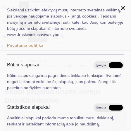
✖
A
Šriftas:
A
A
Siekdami užtikrinti efektyvų mūsų interneto svetainės veikimą,
jos veikloje naudojame slapukus - (angl. cookies). Tęsdami
Fonas:
Baltas
Juoda
naršymą interneto svetainėje, sutinkate, kad Jūsų kompiuteryje
EN
Ieškoti...
būtų įrašomi slapukai iš interneto svetainės
www.druskininkusavivaldybe.lt
Iliustracijos:
Rodyti
Slėpti
Taryba
Privatumo politika
*}
Meras
Titulinis
Naujienos
Administracija
Būtini slapukai
Skubi pagalba krizės atveju Druskininkuose
Įjungta
Išjungta
Veiklos sritys
Būtini slapukai įgalina pagrindines tinklapio funkcijas. Svetainė
2026-01-02
Socialinė parama
negali tinkamai veikti be šių slapukų, juos galima išjungti tik
Teisinė informacija
pakeitus naršyklės nuostatas.
Skubi pagalba krizės atveju
Struktūra ir kontaktinė informacija
Druskininkuose
Statistikos slapukai
Karjera
Įjungta
Išjungta
Analitiniai slapukai padeda mums tobulinti mūsų tinklalapį,
DUK
renkant ir pateikiant informaciją apie jo naudojimą.
PASLAUGOS