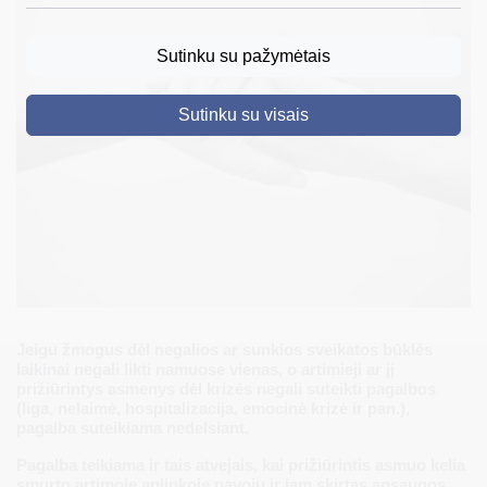
DRUSKININKAI
Sutinku su pažymėtais
SKELBIMAI
Sutinku su visais
TURIZMAS
VERSLAS
PROJEKTAI
ŠVIETIMAS
REGISTRACIJA
RENGINIAI
Jeigu žmogus dėl negalios ar sunkios sveikatos būklės
laikinai negali likti namuose vienas, o artimieji ar jį
prižiūrintys asmenys dėl krizės negali suteikti pagalbos
(liga, nelaimė, hospitalizacija, emocinė krizė ir pan.),
pagalba suteikiama nedelsiant.
Pagalba teikiama ir tais atvejais, kai prižiūrintis asmuo kelia
smurto artimoje aplinkoje pavojų ir jam skirtas apsaugos