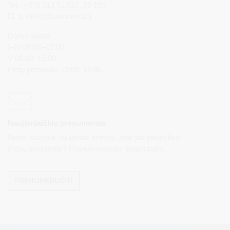
Tel.: +370 313 51 517, 59 159
El. p.
info@druskininkai.lt
Darbo laikas:
I–IV 08:00–17:00,
V 08:00–15:00
Pietų pertrauka 12:00–12:45
Naujienlaiškio prenumerata
Norite sužinoti naujienas pirmieji, apie jas paskelbus
mūsų svetainėje? Prenumeruokite naujienlaiškį.
PRENUMERUOTI