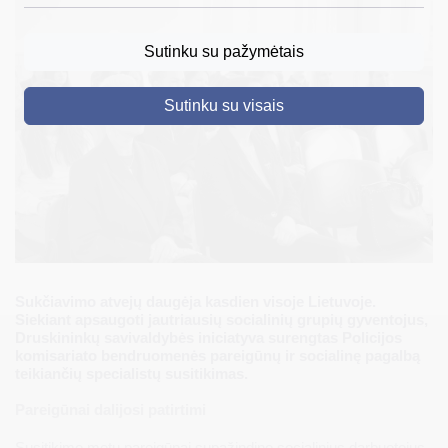
DRUSKININKAI
Sutinku su pažymėtais
SKELBIMAI
Sutinku su visais
TURIZMAS
VERSLAS
PROJEKTAI
ŠVIETIMAS
REGISTRACIJA
Sukčiavimo atvejų daugėja kasdien visoje Lietuvoje.
RENGINIAI
Siekiant apsaugoti jautriausių socialinių grupių gyventojus,
Druskininkų savivaldybės iniciatyva surengtas Policijos
komisariato bendruomenės pareigūnų ir socialinę pagalbą
teikiančių specialistų susitikimas.
Pareigūnai dalijosi patirtimi
Susitikimo metu pareigūnai supažindino socialinius darbuotojus