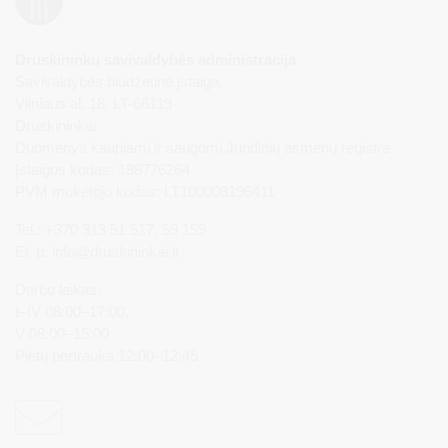
Druskininkų savivaldybės administracija
Savivaldybės biudžetinė įstaiga,
Vilniaus al. 18, LT-66119
Druskininkai
Duomenys kaupiami ir saugomi Juridinių asmenų registre
Įstaigos kodas: 188776264
PVM mokėtojo kodas: LT100008196411
Tel.: +370 313 51 517, 59 159
El. p.
info@druskininkai.lt
Darbo laikas:
I–IV 08:00–17:00,
V 08:00–15:00
Pietų pertrauka 12:00–12:45