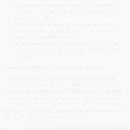
Jei kyla įtarimas – nutraukite pokalbį
– padėkite ragelį ir
atskambinkite nurodytu numeriu. Sukčius paprastai tokių
skambučių neatsiliepia.
Neskubėkite priimti sprendimų
– jei gaunate skambutį
apie neva nutikusią nelaimę, pirmiausia pasitarkite su
artimaisiais ar patikimais asmenimis.
Būkite atsargūs socialiniuose tinkluose
– neskelbkite
per daug asmeninių duomenų, nes jais gali pasinaudoti
sukčiai.
Socialiniai darbuotojai – svarbi grandis prevencijai
Susitikime dalyvavusi Socialinės paramos skyriaus vedėja
Ligita Baranauskienė sako: „Socialiniai darbuotojai, tiesiogiai
bendraudami su pažeidžiamomis žmonių grupėmis, gali padėti
apsaugoti juos nuo galimų grėsmių ir prisidėti prie saugesnės
visuomenės. Kiekvienas informuotas žmogus – dar viena kliūtis
sukčiams. Kviečiu socialinius darbuotojus aktyviai dalintis gauta
prevencine informacija su savo globotiniais“.