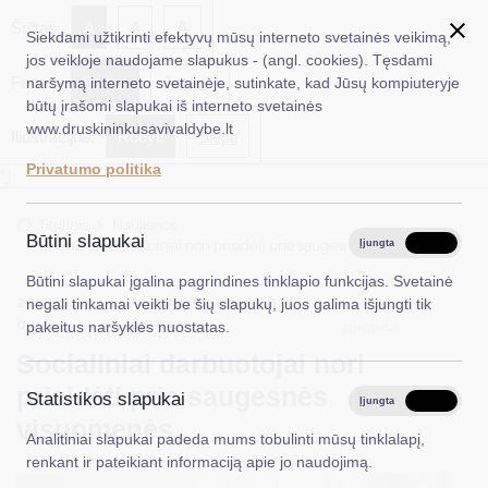
✖
A
Šriftas:
A
A
Siekdami užtikrinti efektyvų mūsų interneto svetainės veikimą,
jos veikloje naudojame slapukus - (angl. cookies). Tęsdami
Fonas:
Baltas
Juoda
naršymą interneto svetainėje, sutinkate, kad Jūsų kompiuteryje
EN
Ieškoti...
būtų įrašomi slapukai iš interneto svetainės
www.druskininkusavivaldybe.lt
Iliustracijos:
Rodyti
Slėpti
Taryba
Privatumo politika
*}
Meras
Titulinis
Naujienos
Administracija
Būtini slapukai
Socialiniai darbuotojai nori prisidėti prie saugesnės visuomenės
Įjungta
Išjungta
Veiklos sritys
Būtini slapukai įgalina pagrindines tinklapio funkcijas. Svetainė
2025-04-
Atnaujinimo data: 2025-
Socialinė
negali tinkamai veikti be šių slapukų, juos galima išjungti tik
Teisinė informacija
03
04-03
parama
pakeitus naršyklės nuostatas.
Socialiniai darbuotojai nori
Struktūra ir kontaktinė informacija
prisidėti prie saugesnės
Statistikos slapukai
Karjera
Įjungta
Išjungta
visuomenės
Analitiniai slapukai padeda mums tobulinti mūsų tinklalapį,
DUK
renkant ir pateikiant informaciją apie jo naudojimą.
PASLAUGOS