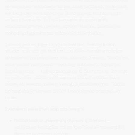
su naujausiais sukčiavimo būdais, kurie pastaruoju metu plinta
tiek Lietuvoje, tiek ir užsienyje. Buvo aptarta, kaip apsaugoti
asmens duomenis, kokių atsargumo priemonių imtis
naudojantis internetu bei kaip atpažinti sukčius, bandančius
manipuliuoti aukomis per telefoninius skambučius.
„Į sukčių pinkles patenka įvairūs žmonės. Sukčiai moka
paveikti, aukomis gali tapti bet kas. Kiekvieną dieną policijos
suvestinėse yra pranešimų, kad nukentėjo žmonės. Sukčių yra
visur, visose valstybėse, o sėkmingi sukčiavimo algoritmai
žaibiškai plinta“, – kalbėjo pareigūnas E. Suchanekas. Jis teigė,
jog paskutinis, plačiau viešinamas sukčiavimo būdas buvo
susijęs su telefono numerių keitimu iš aštuoneto į nulį. Sukčiai
tuo naudojosi ir stengėsi išvilioti žmonių banko prisijungimo
kodus.
Svarbiausi patarimai, kaip apsisaugoti
Neatskleiskite asmeninių duomenų telefonu
–
valstybinės institucijos, tokios kaip "Sodra", nesprendžia
finansinių klausimų telefonu.