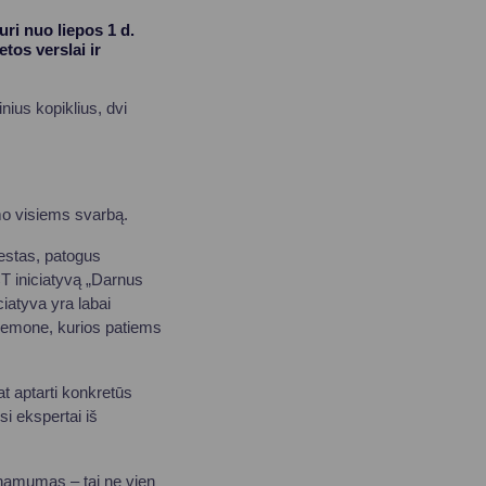
ri nuo liepos 1 d.
tos verslai ir
nius kopiklius, dvi
umo visiems svarbą.
estas, patogus
T iniciatyvą „Darnus
iatyva yra labai
priemone, kurios patiems
at aptarti konkretūs
si ekspertai iš
inamumas – tai ne vien