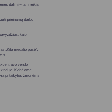
menės dalimi – tam reikia
kurti prieinamą darbo
 pavyzdžius, kaip
as „Kita medalio pusė“.
ėmis.
akcentravo verslo
ektoriuje. Kviečiame
ų yra pritaikytos žmonėms