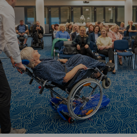
Vartotojų teisių apsauga
Pranešėjų apsauga
Asmens duomenų apsauga