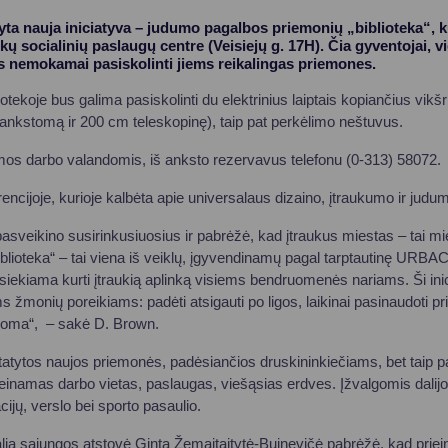
ta nauja iniciatyva – judumo pagalbos priemonių „biblioteka“, ku
ų socialinių paslaugų centre (Veisiejų g. 17H). Čia gyventojai, vie
ės nemokamai pasiskolinti jiems reikalingas priemones.
tekoje bus galima pasiskolinti du elektrinius laiptais kopiančius vikšri
ankstomą ir 200 cm teleskopinę), taip pat perkėlimo neštuvus.
s darbo valandomis, iš anksto rezervavus telefonu (0-313) 58072.
encijoje, kurioje kalbėta apie universalaus dizaino, įtraukumo ir jud
veikino susirinkusiuosius ir pabrėžė, kad įtraukus miestas – tai mi
lioteka“ – tai viena iš veiklų, įgyvendinamų pagal tarptautinę URBAC
siekiama kurti įtraukią aplinką visiems bendruomenės nariams. Ši inic
ems žmonių poreikiams: padėti atsigauti po ligos, laikinai pasinaudoti 
anoma“, – sakė D. Brown.
statytos naujos priemonės, padėsiančios druskininkiečiams, bet taip p
ieinamas darbo vietas, paslaugas, viešąsias erdves. Įžvalgomis dalijo
ijų, verslo bei sporto pasaulio.
lia sąjungos atstovė Ginta Žemaitaitytė-Buinevičė pabrėžė, kad prie