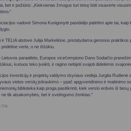
ai, bet ir požiūris: „Kiekvienas žmogus turi teisę būti visaverte visuo
atimo.“
ociacijos vadovė Simona Kunigonytė pasidalijo patirtimi apie tai, kaip 
lygio.
osi ir TELIA atstovė Julija Markeliūnė, pristatydama gerosios praktikos
pridėtine verte, o ne iššūkiu.
o Lietuvos paraatleto, Europos vicečempiono Dano Sodaičio pranešim
ššūkius, kuriuos teko įveikti, ir ragino nebijoti svajoti didelėmis svajon
ijos investicijų ir projektų valdymo skyriaus vedėja Jurgita Rudienė 
tyvaus vietos verslų įsitraukimo – ypač apgyvendinimo ir maitinimo s
iemonių biblioteka kaip proga pasitikrinti, kiek verslo erdvės iš ties
 – ne tik atsakomybės, bet ir svetingumo ženklas.“
 čia.