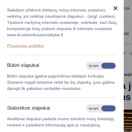
Taryba
Meras
Administracija
Siekdami užtikrinti efektyvų mūsų interneto svetainės
Karjera
DUK
veikimą, jos veikloje naudojame slapukus - (angl. cookies).
Registruokitės priėmi
Administracin
Tęsdami naršymą interneto svetainėje, sutinkate, kad Jūsų
kompiuteryje būtų įrašomi slapukai iš interneto svetainės
Darbotvarkė
Savivaldybės 
PASLAUGOS
DRUSKININKAI
www.druskininkusavivaldybe.lt
vadovai
Kontaktai
Privatumo politika
Planavimo do
Titulinis
Naujienos
Startuoja judumo „biblioteka“ 
Vicemerai
Korupcijos pre
Būtini slapukai
Įjungta
Išjungta
Mero patarėja
Viešieji pirkim
2025-06-25
Atnauji
Būtini slapukai įgalina pagrindines tinklapio funkcijas.
Svetainė negali tinkamai veikti be šių slapukų, juos galima
Startuoja 
Lygios galim
išjungti tik pakeitus naršyklės nuostatas.
asmenims 
Savivaldybės
projektai
Statistikos slapukai
Įjungta
Išjungta
Finansų valdym
Analitiniai slapukai padeda mums tobulinti mūsų tinklalapį,
renkant ir pateikiant informaciją apie jo naudojimą.
Organizacinė 