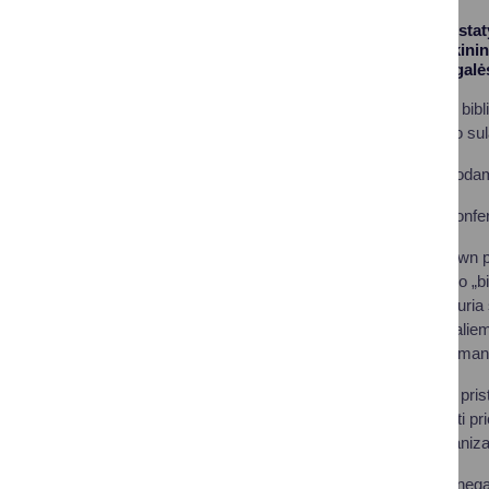
Druskininkuose pristaty
pradės veikti Druskinink
viešosios įstaigos gal
Mobilumo priemonių biblio
rampas (210 cm ilgio sul
Priemonės bus išduodamo
Naujovė pristatyta konfer
Vicemerė Diana Brown pas
kiekvienam: „Judumo „bib
judumas visiems“, kuria 
praktiška ir skirta reali
įsigyti nereikia ar neįm
Konferencijoje ne tik pri
sprendimai, kaip kurti pr
nevyriausybinių organizac
Lietuvos žmonių su nega