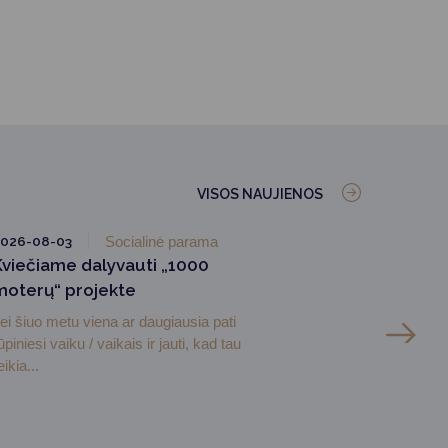
VISOS NAUJIENOS
026-08-03
Socialinė parama
Kviečiame dalyvauti „1000
moterų“ projekte
ei šiuo metu viena ar daugiausia pati
ūpiniesi vaiku / vaikais ir jauti, kad tau
eikia...