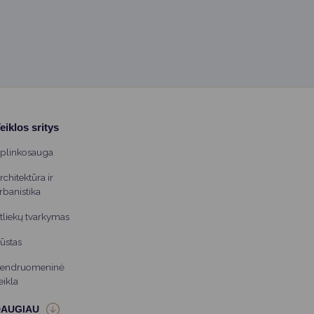
eiklos sritys
plinkosauga
rchitektūra ir
rbanistika
tliekų tvarkymas
ūstas
endruomeninė
eikla