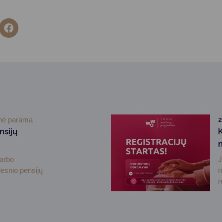
inė parama
2
nsijų
darbo
J
desnio pensijų
r
r