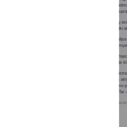
architektūriniai sprendim
ne tik rampų, bet ir supr
Dirbančiųjų neįgaliųjų as
aplinką – nuo įėjimo iki at
Pozityvia patirtimi dalij
įtraukumas versle tampa 
Įkvėpiančiu akcentu tap
Jis atvirai kalbėjo apie i
Savivaldybės administrac
įsitraukimą: „Tikimės ak
pasinaudoti šia judumo pr
su judėjimo negalia. Tai
Daugiau nuotraukų rasite