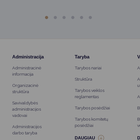
Administracija
Taryba
V
Administracinė
Tarybos nariai
A
informacija
Struktūra
A
Organizacinė
u
Tarybos veiklos
struktūra
reglamentas
A
Savivaldybės
Tarybos posėdžiai
B
administracijos
vadovai
Tarybos komitetų
B
posėdžiai
v
Administracijos
darbo taryba