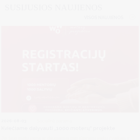
SUSIJUSIOS NAUJIENOS
VISOS NAUJIENOS
2026-08-03
Socialinė parama
Kviečiame dalyvauti „1000 moterų“ projekte
Jei šiuo metu viena ar daugiausia pati rūpiniesi vaiku / vaikais ir