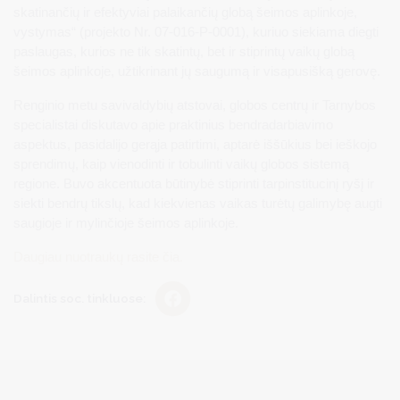
skatinančių ir efektyviai palaikančių globą šeimos aplinkoje,
vystymas“ (projekto Nr. 07-016-P-0001), kuriuo siekiama diegti
paslaugas, kurios ne tik skatintų, bet ir stiprintų vaikų globą
šeimos aplinkoje, užtikrinant jų saugumą ir visapusišką gerovę.
Renginio metu savivaldybių atstovai, globos centrų ir Tarnybos
specialistai diskutavo apie praktinius bendradarbiavimo
aspektus, pasidalijo gerąja patirtimi, aptarė iššūkius bei ieškojo
sprendimų, kaip vienodinti ir tobulinti vaikų globos sistemą
regione. Buvo akcentuota būtinybė stiprinti tarpinstitucinį ryšį ir
siekti bendrų tikslų, kad kiekvienas vaikas turėtų galimybę augti
saugioje ir mylinčioje šeimos aplinkoje.
Daugiau nuotraukų rasite čia.
Dalintis soc. tinkluose: