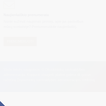
Naujienlaiškio prenumerata
Norite sužinoti naujienas pirmieji, apie jas paskelbus
mūsų svetainėje? Prenumeruokite naujienlaiškį.
PRENUMERUOTI
Visos teisės saugomos. © Druskininkų savivaldybės
administracija. Kopijuoti, dauginti, platinti galima tik gavus
raštišką Druskininkų savivaldybės administracijos sutikimą.