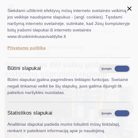
Siekdami užtikrinti efektyvų mūsų interneto svetainės veikimą,
jos veikloje naudojame slapukus - (angl. cookies). Tęsdami
naršymą interneto svetainėje, sutinkate, kad Jūsų kompiuteryje
EN
Ieškoti...
Titulinis
Naujienos
būtų įrašomi slapukai iš interneto svetainės
Susitikimas dėl vaikų globos sistemos stiprinimo regione
www.druskininkusavivaldybe.lt
Taryba
2025-06-
Atnaujinimo data: 2025-
Socialinė
Privatumo politika
Meras
20
06-20
parama
Susitikimas dėl vaikų globos
Administracija
Būtini slapukai
Įjungta
Išjungta
sistemos stiprinimo regione
Veiklos sritys
Būtini slapukai įgalina pagrindines tinklapio funkcijas. Svetainė
negali tinkamai veikti be šių slapukų, juos galima išjungti tik
Teisinė informacija
pakeitus naršyklės nuostatas.
Struktūra ir kontaktinė informacija
Statistikos slapukai
Karjera
Įjungta
Išjungta
Analitiniai slapukai padeda mums tobulinti mūsų tinklalapį,
DUK
renkant ir pateikiant informaciją apie jo naudojimą.
PASLAUGOS