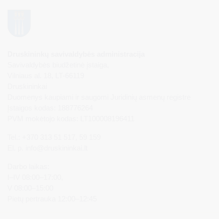
Druskininkų savivaldybės administracija
Savivaldybės biudžetinė įstaiga,
Vilniaus al. 18, LT-66119
Druskininkai
Duomenys kaupiami ir saugomi Juridinių asmenų registre
Įstaigos kodas: 188776264
PVM mokėtojo kodas: LT100008196411
Tel.: +370 313 51 517, 59 159
El. p.
info@druskininkai.lt
Darbo laikas:
I–IV 08:00–17:00,
V 08:00–15:00
Pietų pertrauka 12:00–12:45