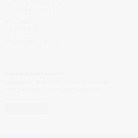
Tel.: +370 313 51 517, 59 159
El. p.
info@druskininkai.lt
Darbo laikas:
I–IV 08:00–17:00,
V 08:00–15:00
Pietų pertrauka 12:00–12:45
Naujienlaiškio prenumerata
Norite sužinoti naujienas pirmieji, apie jas paskelbus
mūsų svetainėje? Prenumeruokite naujienlaiškį.
PRENUMERUOTI