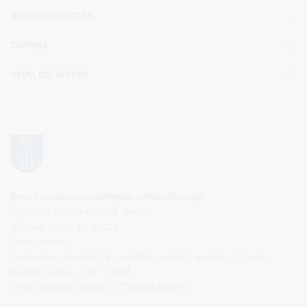
ADMINISTRACIJA
TARYBA
VEIKLOS SRITYS
Druskininkų savivaldybės administracija
Savivaldybės biudžetinė įstaiga,
Vilniaus al. 18, LT-66119
Druskininkai
Duomenys kaupiami ir saugomi Juridinių asmenų registre
Įstaigos kodas: 188776264
PVM mokėtojo kodas: LT100008196411