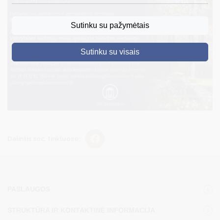
DRUSKININKAI
Sutinku su pažymėtais
SKELBIMAI
Sutinku su visais
TURIZMAS
VERSLAS
PROJEKTAI
ŠVIETIMAS
REGISTRACIJA
Dalintis soc. tinkluose:
RENGINIAI
PASLAUGOS
STRUKTŪRA IR KONTAKTINĖ INFORMACIJA