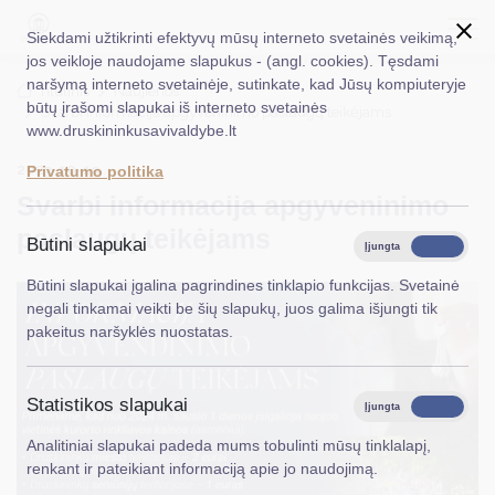
Siekdami užtikrinti efektyvų mūsų interneto svetainės veikimą,
jos veikloje naudojame slapukus - (angl. cookies). Tęsdami
naršymą interneto svetainėje, sutinkate, kad Jūsų kompiuteryje
EN
Ieškoti...
Titulinis
Naujienos
būtų įrašomi slapukai iš interneto svetainės
Svarbi informacija apgyveninimo paslaugų teikėjams
www.druskininkusavivaldybe.lt
Taryba
2023-10-19
Privatumo politika
Meras
Svarbi informacija apgyveninimo
paslaugų teikėjams
Administracija
Būtini slapukai
Įjungta
Išjungta
Veiklos sritys
Būtini slapukai įgalina pagrindines tinklapio funkcijas. Svetainė
negali tinkamai veikti be šių slapukų, juos galima išjungti tik
Teisinė informacija
pakeitus naršyklės nuostatas.
Struktūra ir kontaktinė informacija
Statistikos slapukai
Karjera
Įjungta
Išjungta
Analitiniai slapukai padeda mums tobulinti mūsų tinklalapį,
DUK
renkant ir pateikiant informaciją apie jo naudojimą.
PASLAUGOS