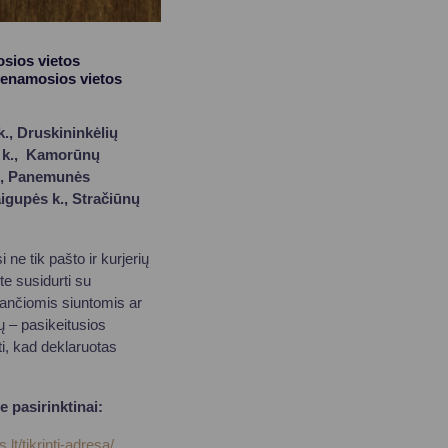
osios vietos
venamosios vietos
k., Druskininkėlių
ių k., Kamorūnų
 k., Panemunės
aigupės k., Stračiūnų
e tik pašto ir kurjerių
te susidurti su
ančiomis siuntomis ar
ių – pasikeitusios
ti, kad deklaruotas
e pasirinktinai:
lt/tikrinti-adresa/