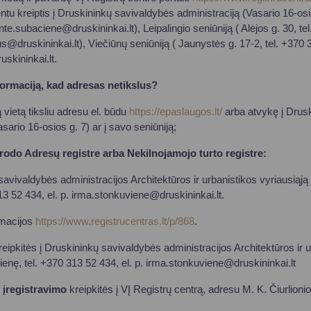
 kreiptis į Druskininkų savivaldybės administraciją (Vasario 16-osio
te.subaciene@druskininkai.lt
), Leipalingio seniūniją ( Alėjos g. 30, te
s@druskininkai.lt
), Viečiūnų seniūniją ( Jaunystės g. 17-2, tel. +370 3
skininkai.lt
.
nformaciją, kad adresas netikslus?
vietą tiksliu adresu el. būdu
https://epaslaugos.lt/
arba atvykę į Drus
sario 16-osios g. 7) ar į savo seniūniją;
erodo Adresų registre arba Nekilnojamojo turto registre:
savivaldybės administracijos Architektūros ir urbanistikos vyriausiąją
3 52 434, el. p.
irma.stonkuviene@druskininkai.lt
.
rmacijos
https://www.registrucentras.lt/p/868
.
eipkitės į Druskininkų savivaldybės administracijos Architektūros ir u
enę, tel. +370 313 52 434, el. p.
irma.stonkuviene@druskininkai.lt
o įregistravimo
kreipkitės į VĮ Registrų centrą, adresu M. K. Čiurlionio 