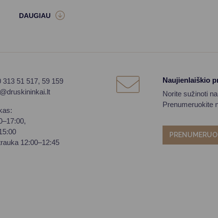
Naujienlaiškio 
0 313 51 517, 59 159
o@druskininkai.lt
Norite sužinoti n
Prenumeruokite na
kas:
00–17:00,
–15:00
PRENUMERUO
trauka 12:00–12:45