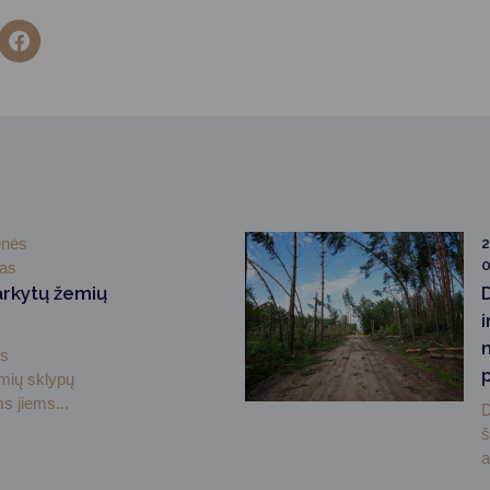
enės
2
0
mas
arkytų žemių
i
ės
emių sklypų
s jiems...
D
š
a