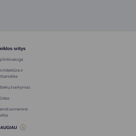
eiklos sritys
plinkosauga
rchitektūra ir
rbanistika
tliekų tvarkymas
ūstas
endruomeninė
eikla