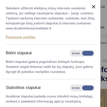
Taryba
Meras
Administracija
Siekdami užtikrinti efektyvų mūsų interneto svetainės
Karjera
DUK
veikimą, jos veikloje naudojame slapukus - (angl. cookies).
Registruokitės priėmi
Administracin
Tęsdami naršymą interneto svetainėje, sutinkate, kad Jūsų
kompiuteryje būtų įrašomi slapukai iš interneto svetainės
Darbotvarkė
Savivaldybės 
PASLAUGOS
DRUSKININKAI
www.druskininkusavivaldybe.lt
vadovai
Kontaktai
Privatumo politika
Planavimo do
Titulinis
Naujienos
Svarbi informacija dėl gyvenamo
Vicemerai
Korupcijos pre
Būtini slapukai
Įjungta
Išjungta
Mero patarėja
Viešieji pirkim
2025-05-27
Vi
Būtini slapukai įgalina pagrindines tinklapio funkcijas.
Svetainė negali tinkamai veikti be šių slapukų, juos galima
Svarbi inf
Lygios galim
išjungti tik pakeitus naršyklės nuostatas.
adreso tik
Savivaldybės
projektai
Statistikos slapukai
Įjungta
Išjungta
Finansų valdym
Analitiniai slapukai padeda mums tobulinti mūsų tinklalapį,
renkant ir pateikiant informaciją apie jo naudojimą.
Organizacinė 