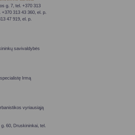
s g. 7, tel. +370 313
l. +370 313 43 360, el. p.
13 47 919, el. p.
kininkų savivaldybės
 specialistę Irmą
rbanistikos vyriausiąją
g. 60, Druskininkai, tel.