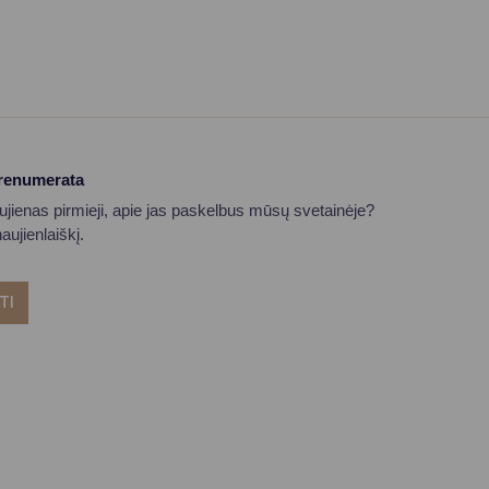
prenumerata
aujienas pirmieji, apie jas paskelbus mūsų svetainėje?
ujienlaiškį.
TI