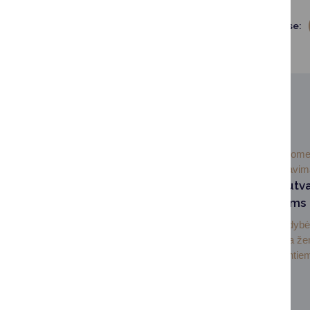
Dalintis soc. tinkluose:
SUSIJUSIOS NAUJIENOS
2026-07-
Visuom
07
informavi
Informacija nesutv
sklypų savininkams
Druskininkų savivaldyb
administracija dėkoja ž
savininkams tvarkantiem