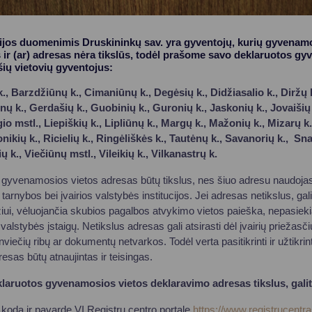
rijos duomenimis Druskininkų sav. yra gyventojų, kurių gyvenam
r (ar) adresas nėra tikslūs, todėl prašome savo deklaruotos gy
šių vietovių gyventojus:
, Barzdžiūnų k., Cimaniūnų k., Degėsių k., Didžiasalio k., Diržų 
iūnų k., Gerdašių k., Guobinių k., Guronių k., Jaskonių k., Jovaiš
ngio mstl., Liepiškių k., Lipliūnų k., Margų k., Mažonių k., Mizarų
nikių k., Ricielių k., Ringėliškės k., Tautėnų k., Savanorių k., Sn
ų k., Viečiūnų mstl., Vileikių k., Vilkanastrų k.
gyvenamosios vietos adresas būtų tikslus, nes šiuo adresu naudojasi n
tarnybos bei įvairios valstybės institucijos. Jei adresas netikslus, gali
ui, vėluojančia skubios pagalbos atvykimo vietos paieška, nepasieki
valstybės įstaigų. Netikslus adresas gali atsirasti dėl įvairių priežasč
iečių ribų ar dokumentų netvarkos. Todėl verta pasitikrinti ir užtikrin
sas būtų atnaujintas ir teisingas.
eklaruotos gyvenamosios vietos deklaravimo adresas tikslus, galit
kodą ir pavardę VĮ Registrų centro portale
https://www.registrucentras.