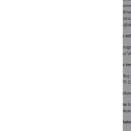
su asmens dokumentu
40 141, el. p.
vidman
antanas.kranceviciu
alvydas.varanis@dru
Ką daryti, jei gavote i
deklaruokite gyvenamąją 
administraciją (adresu Va
Ką daryti, jei adreso n
Kreipkitės į Druskininkų 
Stonkuvienę, tel. +370 31
Daugiau naudingos info
Dėl adreso suteikimo
kr
specialistę Irmą Stonkuvi
Dėl patalpos ar pastat
+370 5 268 8262.