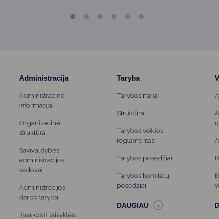
Administracija
Taryba
V
Administracinė
Tarybos nariai
A
informacija
Struktūra
A
Organizacinė
u
Tarybos veiklos
struktūra
reglamentas
A
Savivaldybės
Tarybos posėdžiai
B
administracijos
vadovai
Tarybos komitetų
B
posėdžiai
v
Administracijos
darbo taryba
Tvarkos ir taisyklės