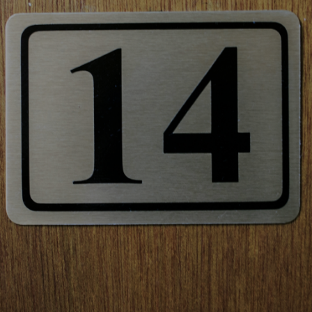
Vartotojų teisių apsauga
Pranešėjų apsauga
Asmens duomenų apsauga