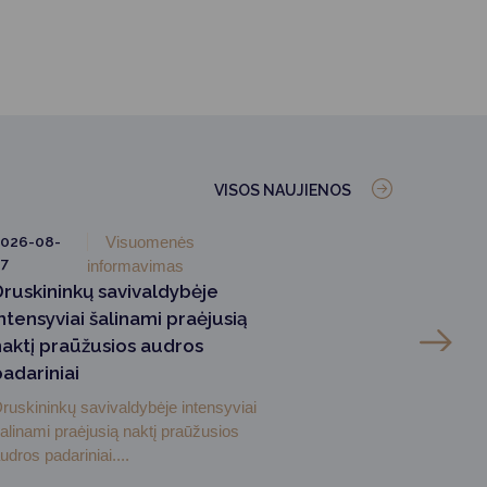
VISOS NAUJIENOS
026-08-
Visuomenės
7
informavimas
Druskininkų savivaldybėje
ntensyviai šalinami praėjusią
naktį praūžusios audros
padariniai
ruskininkų savivaldybėje intensyviai
alinami praėjusią naktį praūžusios
udros padariniai....