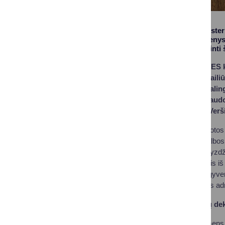
Vidaus reikalų ministe
deklaravimo duomenys i
duomenis pasitikslinti 
Baltosios Ančios HES k.
k., Dulgininkų k., Gail
k., Kaziulių k., Leipali
k., Radvilonių k., Raudo
k., Švendubrės k., Verši
Svarbu, kad deklaruotos 
tarnybos, bet ir pagalbos 
nesklandumais, pavyzdži
svarbiais pranešimais iš 
numeracijos, naujų gyvenv
gyvenamosios vietos adre
Pasitikrinti, ar Jūsų d
įvesti savo asmens 