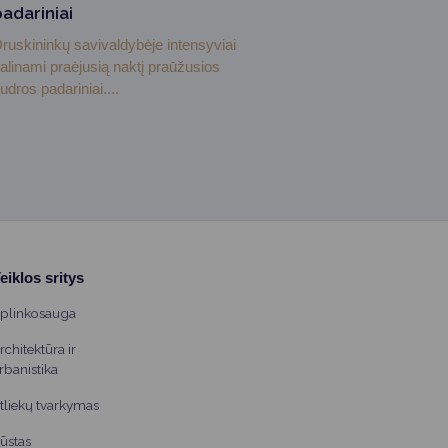
padariniai
ruskininkų savivaldybėje intensyviai
alinami praėjusią naktį praūžusios
udros padariniai....
eiklos sritys
plinkosauga
rchitektūra ir
rbanistika
tliekų tvarkymas
ūstas