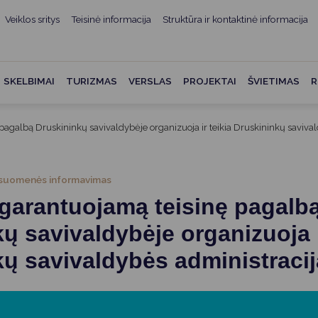
Veiklos sritys
Teisinė informacija
Struktūra ir kontaktinė informacija
mui
ė informacija
Teisės aktai
Struktūra ir kontaktinė
informacija
administracijos
Norminiai teisės aktai
SKELBIMAI
TURIZMAS
VERSLAS
PROJEKTAI
ŠVIETIMAS
R
Asmenų aptarnavimas
Teisės aktų projektai
kumentai
Konsultavimasis su
pagalbą Druskininkų savivaldybėje organizuoja ir teikia Druskininkų saviva
Mero potvarkiai
visuomene
vencija
Tyrimai ir analizės
Savivaldybės įstaigos
ai
suomenės informavimas
Valstybės garantuojama
Darbo grupės ir komisijos
 garantuojamą teisinę pagalb
ybės
teisinė pagalba
Seniūnijos
ų savivaldybėje organizuoja i
 remiami
Teisės aktų pažeidimai
Nuorodos
ų savivaldybės administracij
Galiojančio teisinio
as ir apskaita
reguliavimo poveikio ex post
vertinimas
struktūra