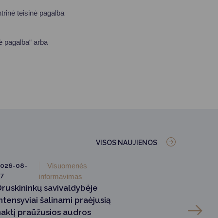
rinė teisinė pagalba
ė pagalba“ arba
VISOS NAUJIENOS
026-08-
Visuomenės
7
informavimas
Druskininkų savivaldybėje
ntensyviai šalinami praėjusią
naktį praūžusios audros