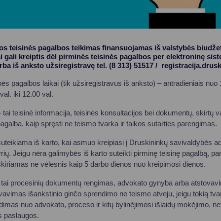
s teisinės pagalbos teikimas finansuojamas iš valstybės biudže
 gali kreiptis dėl pirminės teisinės pagalbos per elektroninę sis
arba iš anksto užsiregistravę tel. (8 313) 51517 / registracija.drusk
ės pagalbos laikai (tik užsiregistravus iš anksto) – antradieniais nuo 13
val. iki 12.00 val.
 tai teisinė informacija, teisinės konsultacijos bei dokumentų, skirtų v
agalba, kaip spręsti ne teismo tvarka ir taikos sutarties parengimas.
uteikiama iš karto, kai asmuo kreipiasi į Druskininkų savivaldybės ad
yrių. Jeigu nėra galimybės iš karto suteikti pirminę teisinę pagalbą, 
skiriamas ne vėlesnis kaip 5 darbo dienos nuo kreipimosi dienos.
– tai procesinių dokumentų rengimas, advokato gynyba arba atstovavi
vimas išankstinio ginčo sprendimo ne teisme atveju, jeigu tokią tvar
dimas nuo advokato, proceso ir kitų bylinėjimosi išlaidų mokėjimo, ne
s paslaugos.