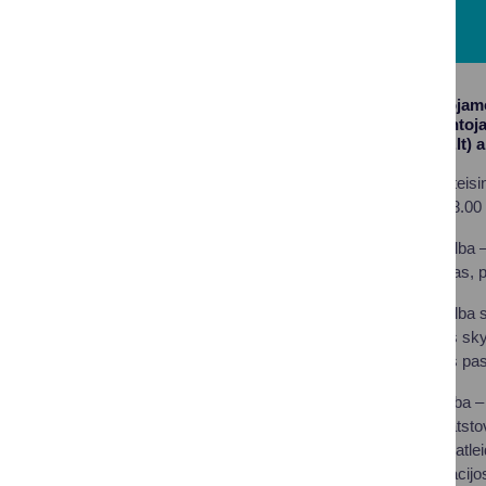
Valstybės garantuojamo
savivaldybės gyventojai
(https://www.teisis.lt) 
Teikiamos pirminės teisin
ketvirtadieniais nuo 8.00 
Pirminė teisinė pagalba –
institucijoms rengimas, p
Pirminė teisinė pagalba s
civilinės metrikacijos sk
priėmimo laiką, kuris pa
Antrinė teisinė pagalba 
vykdymo procesą, atstova
teismo sprendimas, atlei
privalomosios mediacijo