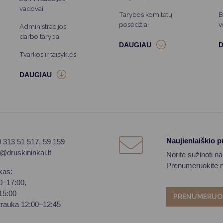
vadovai
Tarybos komitetų
B
posėdžiai
v
Administracijos
darbo taryba
Tvarkos ir taisyklės
Naujienlaiškio 
0 313 51 517, 59 159
o@druskininkai.lt
Norite sužinoti n
Prenumeruokite na
kas:
00–17:00,
–15:00
PRENUMERUO
trauka 12:00–12:45