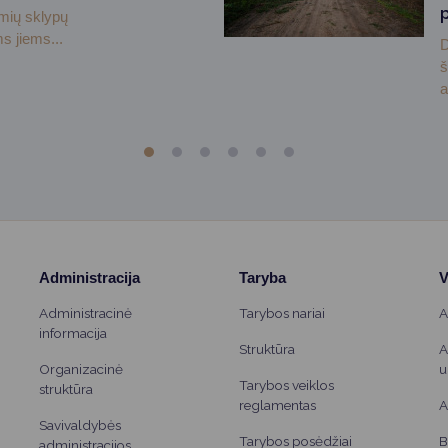
emių sklypų
s jiems...
D
š
a
Administracija
Taryba
V
Administracinė
Tarybos nariai
A
informacija
Struktūra
A
Organizacinė
u
Tarybos veiklos
struktūra
reglamentas
A
Savivaldybės
Tarybos posėdžiai
B
administracijos