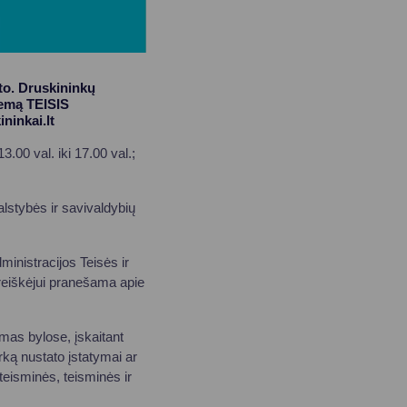
to. Druskininkų
temą TEISIS
ininkai.lt
.00 val. iki 17.00 val.;
alstybės ir savivaldybių
ministracijos Teisės ir
pareiškėjui pranešama apie
mas bylose, įskaitant
ką nustato įstatymai ar
teisminės, teisminės ir