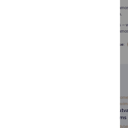
Valstybės garantuojamos 
privalomoji mediacija.
Daugiau informacijos – w
Valstybės garantuojamos t
Dalintis soc. tinkluose:
SUSIJUSIOS NAUJIENOS
2026-07-
Visuom
07
informavi
Informacija nesutv
sklypų savininkams
Druskininkų savivaldyb