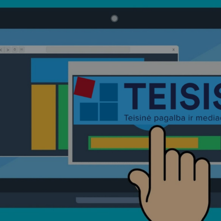
Vartotojų teisių apsauga
Pranešėjų apsauga
Asmens duomenų apsauga