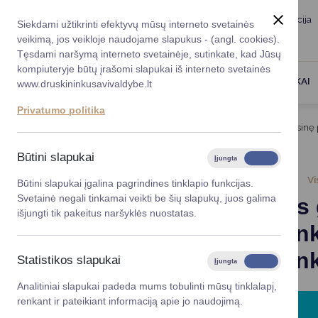
Taryba
Meras
Administracija
Siekdami užtikrinti efektyvų mūsų interneto svetainės
Karjera
DUK
veikimą, jos veikloje naudojame slapukus - (angl. cookies).
Registruokitės priėmi
Administracin
Tęsdami naršymą interneto svetainėje, sutinkate, kad Jūsų
kompiuteryje būtų įrašomi slapukai iš interneto svetainės
Darbotvarkė
Savivaldybės 
PASLAUGOS
DRUSKININKAI
www.druskininkusavivaldybe.lt
vadovai
Kontaktai
Privatumo politika
Planavimo do
Titulinis
Naujienos
Valstybės garantuojamą teisinę 
Vicemerai
Korupcijos pre
Būtini slapukai
Įjungta
Išjungta
Mero patarėja
Viešieji pirkim
2024-05-06
Vi
Būtini slapukai įgalina pagrindines tinklapio funkcijas.
Svetainė negali tinkamai veikti be šių slapukų, juos galima
Valstybės
Lygios galim
išjungti tik pakeitus naršyklės nuostatas.
Druskinink
Savivaldybės
projektai
Druskinink
Statistikos slapukai
Įjungta
Išjungta
Finansų valdym
Analitiniai slapukai padeda mums tobulinti mūsų tinklalapį,
renkant ir pateikiant informaciją apie jo naudojimą.
Organizacinė 