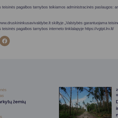
teisinės pagalbos tarnybos teikiamos administracinės paslaugos: ant
ww.druskininkusavivaldybe.lt skiltyje „Valstybės garantuojama teisin
eisinės pagalbos tarnybos interneto tinklalapyje https://vgtpt.lrv.lt/
enės
2
0
mas
arkytų žemių
i
ės