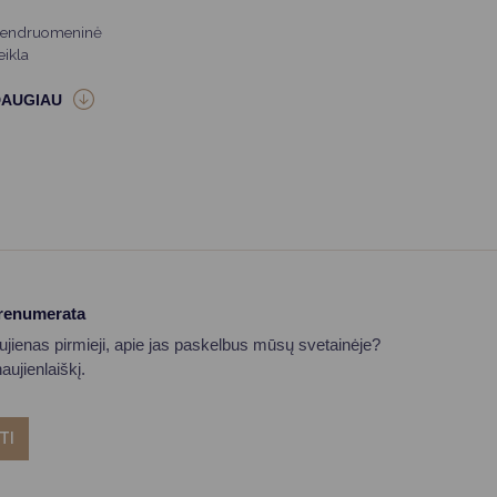
endruomeninė
eikla
prenumerata
aujienas pirmieji, apie jas paskelbus mūsų svetainėje?
ujienlaiškį.
TI