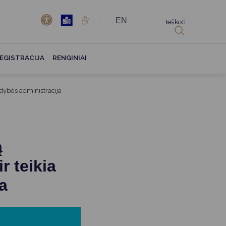
EN
Ieškoti...
EGISTRACIJA
RENGINIAI
ldybės administracija
ą
r teikia
a